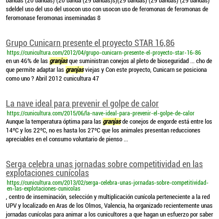
bandas (20 bandas) (20 banda (29 bandas)s)(29 bandas) (29 bandas) (29 bandas)
sdeldel uso del uso del usocon uso con usocon uso de feromonas de feromonas de
feromonase feromonas inseminadas 8
Grupo Cunicarn presente el proyecto STAR 16,86
https://cunicultura.com/2012/04/grupo-cunicarn-presente-el-proyecto-star-16-86
en un 46% de las
granjas
que suministran conejos al pleto de bioseguridad ... cho de
que permite adaptar las
granjas
viejas y Con este proyecto, Cunicarn se posiciona
como uno ? Abril 2012 cunicultura 47
La nave ideal para prevenir el golpe de calor
https://cunicultura.com/2015/06/la-nave-ideal-para-prevenir-el-golpe-de-calor
Aunque la temperatura óptima para las
granjas
de conejos de engorde está entre los
14ºC y los 22ºC, no es hasta los 27ºC que los animales presentan reducciones
apreciables en el consumo voluntario de pienso ...
Serga celebra unas jornadas sobre competitividad en las
explotaciones cunícolas
https://cunicultura.com/2013/02/serga-celebra-unas-jornadas-sobre-competitividad-
en-las-explotaciones-cunicolas
, centro de inseminación, selección y multiplicación cunícola perteneciente a la red
UPV y localizado en Aras de los Olmos, Valencia, ha organizado recientemente unas
jornadas cunícolas para animar a los cunicultores a que hagan un esfuerzo por saber