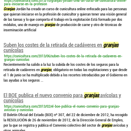
https://cunicultura.com/2013/10/granjas-jordan-crea-un-curso-de-cunicultura-online-
para-iniciarse-en-la-profesion
Granjas
Jordán ha creado un curso de cunicultura online enfocado para las personas
que quieran iniciarse en la profesión de cunicultor y quieran tener una visión general
de las tareas y lo que comporta el trabajo en la explotación Está formado por dos
módulos, uno de manejo en
granjas
de producción de carne y otro de técnicas de
inseminación artificial
Suben los costes de la retirada de cadáveres en
granjas
cunícolas
https://cunicultura.com/2013/06/suben-los-costes-de-la-retirada-de-cadaveres-en-
granjas-cunicolas
Recientemente ha salido a la luz la subida de los costes de los seguros para la
retirada de cadáveres en
granjas
, obligatorio en todas las explotaciones y que desde
el 1 de junio se ha multiplicado debido a los recortes introducidos por el Gobierno en
las ayudas a los seguros ...
El BOE publica el nuevo convenio para
granjas
avícolas y
cunícolas
https://cunicultura.com/2013/02/el-boe-publica-el-nuevo-convenio-para-granjas-
avicolas-y-cunicolas
El Boletín Oficial del Estado (BOE) nº 307, del 22 de diciembre de 2012, ha recogido
la RESOLUCIÓN de 26 de noviembre de 2012, de la Dirección General de Empleo,
por la que se registra y publica el Convenio colectivo del sector de
granjas
avícolas y
otros animales ...