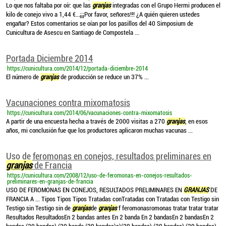
Lo que nos faltaba por oír: que las
granjas
integradas con el Grupo Hermi producen el
kilo de conejo vivo a 1,44 €…¡¡¡Por favor, señores!!! ¿A quién quieren ustedes
engañar? Estos comentarios se oían por los pasillos del 40 Simposium de
Cunicultura de Asescu en Santiago de Compostela ...
Portada Diciembre 2014
https://cunicultura.com/2014/12/portada-diciembre-2014
El número de
granjas
de producción se reduce un 37% ...
Vacunaciones contra mixomatosis
https://cunicultura.com/2014/06/vacunaciones-contra-mixomatosis
A partir de una encuesta hecha a través de 2000 visitas a 270
granjas
, en esos
años, mi conclusión fue que los productores aplicaron muchas vacunas ...
Uso de feromonas en conejos, resultados preliminares en
granjas
de Francia
https://cunicultura.com/2008/12/uso-de-feromonas-en-conejos-resultados-
preliminares-en-granjas-de-francia
USO DE FEROMONAS EN CONEJOS, RESULTADOS PRELIMINARES EN
GRANJAS
DE
FRANCIA A ... Tipos Tipos Tipos Tratadas conTratadas con Tratadas con Testigo sin
Testigo sin Testigo sin de
granjas
de
granjas
f feromonasromonas tratar tratar tratar
Resultados ResultadosEn 2 bandas antes En 2 banda En 2 bandasEn 2 bandasEn 2