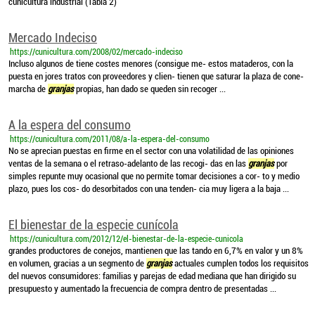
cunicultura industrial (Tabla 2)
Mercado Indeciso
https://cunicultura.com/2008/02/mercado-indeciso
Incluso algunos de tiene costes menores (consigue me- estos mataderos, con la
puesta en jores tratos con proveedores y clien- tienen que saturar la plaza de cone-
marcha de
granjas
propias, han dado se queden sin recoger ...
A la espera del consumo
https://cunicultura.com/2011/08/a-la-espera-del-consumo
No se aprecian puestas en firme en el sector con una volatilidad de las opiniones
ventas de la semana o el retraso-adelanto de las recogi- das en las
granjas
por
simples repunte muy ocasional que no permite tomar decisiones a cor- to y medio
plazo, pues los cos- do desorbitados con una tenden- cia muy ligera a la baja ...
El bienestar de la especie cunícola
https://cunicultura.com/2012/12/el-bienestar-de-la-especie-cunicola
grandes productores de conejos, mantienen que las tando en 6,7% en valor y un 8%
en volumen, gracias a un segmento de
granjas
actuales cumplen todos los requisitos
del nuevos consumidores: familias y parejas de edad mediana que han dirigido su
presupuesto y aumentado la frecuencia de compra dentro de presentadas ...