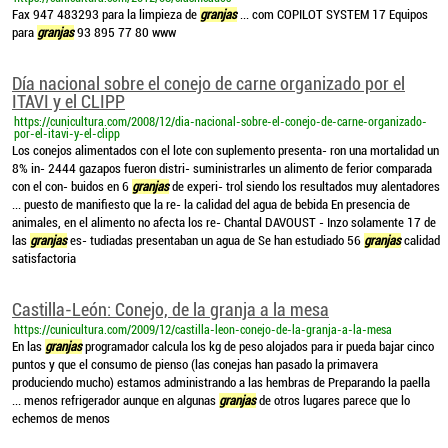
Fax 947 483293 para la limpieza de
granjas
... com COPILOT SYSTEM 17 Equipos
para
granjas
93 895 77 80 www
Día nacional sobre el conejo de carne organizado por el
ITAVI y el CLIPP
https://cunicultura.com/2008/12/dia-nacional-sobre-el-conejo-de-carne-organizado-
por-el-itavi-y-el-clipp
Los conejos alimentados con el lote con suplemento presenta- ron una mortalidad un
8% in- 2444 gazapos fueron distri- suministrarles un alimento de ferior comparada
con el con- buidos en 6
granjas
de experi- trol siendo los resultados muy alentadores
... puesto de manifiesto que la re- la calidad del agua de bebida En presencia de
animales, en el alimento no afecta los re- Chantal DAVOUST - Inzo solamente 17 de
las
granjas
es- tudiadas presentaban un agua de Se han estudiado 56
granjas
calidad
satisfactoria
Castilla-León: Conejo, de la granja a la mesa
https://cunicultura.com/2009/12/castilla-leon-conejo-de-la-granja-a-la-mesa
En las
granjas
programador calcula los kg de peso alojados para ir pueda bajar cinco
puntos y que el consumo de pienso (las conejas han pasado la primavera
produciendo mucho) estamos administrando a las hembras de Preparando la paella
... menos refrigerador aunque en algunas
granjas
de otros lugares parece que lo
echemos de menos