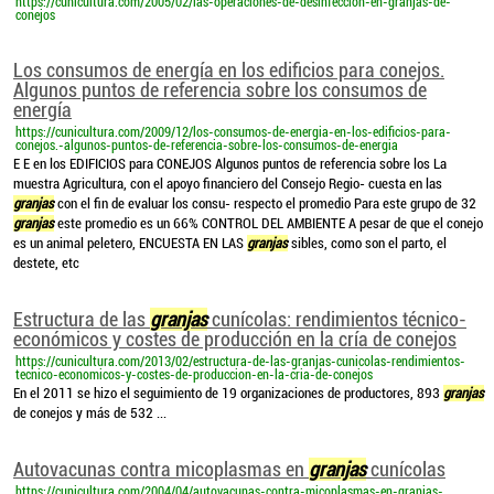
https://cunicultura.com/2005/02/las-operaciones-de-desinfeccion-en-granjas-de-
conejos
Los consumos de energía en los edificios para conejos.
Algunos puntos de referencia sobre los consumos de
energía
https://cunicultura.com/2009/12/los-consumos-de-energia-en-los-edificios-para-
conejos.-algunos-puntos-de-referencia-sobre-los-consumos-de-energia
E E en los EDIFICIOS para CONEJOS Algunos puntos de referencia sobre los La
muestra Agricultura, con el apoyo financiero del Consejo Regio- cuesta en las
granjas
con el fin de evaluar los consu- respecto el promedio Para este grupo de 32
granjas
este promedio es un 66% CONTROL DEL AMBIENTE A pesar de que el conejo
es un animal peletero, ENCUESTA EN LAS
granjas
sibles, como son el parto, el
destete, etc
Estructura de las
granjas
cunícolas: rendimientos técnico-
económicos y costes de producción en la cría de conejos
https://cunicultura.com/2013/02/estructura-de-las-granjas-cunicolas-rendimientos-
tecnico-economicos-y-costes-de-produccion-en-la-cria-de-conejos
En el 2011 se hizo el seguimiento de 19 organizaciones de productores, 893
granjas
de conejos y más de 532 ...
Autovacunas contra micoplasmas en
granjas
cunícolas
https://cunicultura.com/2004/04/autovacunas-contra-micoplasmas-en-granjas-