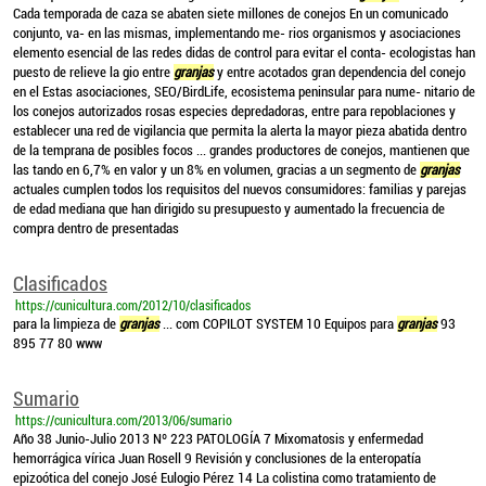
Cada temporada de caza se abaten siete millones de conejos En un comunicado
conjunto, va- en las mismas, implementando me- rios organismos y asociaciones
elemento esencial de las redes didas de control para evitar el conta- ecologistas han
puesto de relieve la gio entre
granjas
y entre acotados gran dependencia del conejo
en el Estas asociaciones, SEO/BirdLife, ecosistema peninsular para nume- nitario de
los conejos autorizados rosas especies depredadoras, entre para repoblaciones y
establecer una red de vigilancia que permita la alerta la mayor pieza abatida dentro
de la temprana de posibles focos ... grandes productores de conejos, mantienen que
las tando en 6,7% en valor y un 8% en volumen, gracias a un segmento de
granjas
actuales cumplen todos los requisitos del nuevos consumidores: familias y parejas
de edad mediana que han dirigido su presupuesto y aumentado la frecuencia de
compra dentro de presentadas
Clasificados
https://cunicultura.com/2012/10/clasificados
para la limpieza de
granjas
... com COPILOT SYSTEM 10 Equipos para
granjas
93
895 77 80 www
Sumario
https://cunicultura.com/2013/06/sumario
Año 38 Junio-Julio 2013 Nº 223 PATOLOGÍA 7 Mixomatosis y enfermedad
hemorrágica vírica Juan Rosell 9 Revisión y conclusiones de la enteropatía
epizoótica del conejo José Eulogio Pérez 14 La colistina como tratamiento de