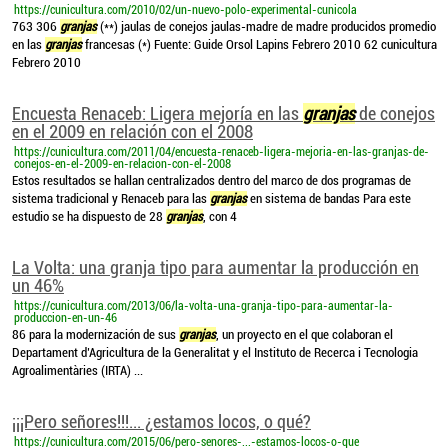
https://cunicultura.com/2010/02/un-nuevo-polo-experimental-cunicola
763 306
granjas
(**) jaulas de conejos jaulas-madre de madre producidos promedio
en las
granjas
francesas (*) Fuente: Guide Orsol Lapins Febrero 2010 62 cunicultura
Febrero 2010
Encuesta Renaceb: Ligera mejoría en las
granjas
de conejos
en el 2009 en relación con el 2008
https://cunicultura.com/2011/04/encuesta-renaceb-ligera-mejoria-en-las-granjas-de-
conejos-en-el-2009-en-relacion-con-el-2008
Estos resultados se hallan centralizados dentro del marco de dos programas de
sistema tradicional y Renaceb para las
granjas
en sistema de bandas Para este
estudio se ha dispuesto de 28
granjas
, con 4
La Volta: una granja tipo para aumentar la producción en
un 46%
https://cunicultura.com/2013/06/la-volta-una-granja-tipo-para-aumentar-la-
produccion-en-un-46
86 para la modernización de sus
granjas
, un proyecto en el que colaboran el
Departament d’Agricultura de la Generalitat y el Instituto de Recerca i Tecnologia
Agroalimentàries (IRTA) ...
¡¡¡Pero señores!!!... ¿estamos locos, o qué?
https://cunicultura.com/2015/06/pero-senores-...-estamos-locos-o-que