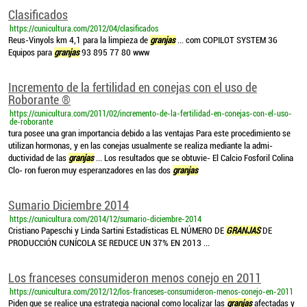
Clasificados
https://cunicultura.com/2012/04/clasificados
Reus-Vinyols km 4,1 para la limpieza de
granjas
... com COPILOT SYSTEM 36
Equipos para
granjas
93 895 77 80 www
Incremento de la fertilidad en conejas con el uso de
Roborante ®
https://cunicultura.com/2011/02/incremento-de-la-fertilidad-en-conejas-con-el-uso-
de-roborante
tura posee una gran importancia debido a las ventajas Para este procedimiento se
utilizan hormonas, y en las conejas usualmente se realiza mediante la admi-
ductividad de las
granjas
... Los resultados que se obtuvie- El Calcio Fosforil Colina
Clo- ron fueron muy esperanzadores en las dos
granjas
Sumario Diciembre 2014
https://cunicultura.com/2014/12/sumario-diciembre-2014
Cristiano Papeschi y Linda Sartini Estadísticas EL NÚMERO DE
GRANJAS
DE
PRODUCCIÓN CUNÍCOLA SE REDUCE UN 37% EN 2013 ...
Los franceses consumideron menos conejo en 2011
https://cunicultura.com/2012/12/los-franceses-consumideron-menos-conejo-en-2011
Piden que se realice una estrategia nacional como localizar las
granjas
afectadas y