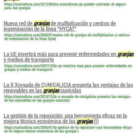
https://cunicultura.com/2013/06/los-cunicultores-ya-pueden-contratar-el-seguro-
para-sus-granjas
Nueva red de
granjas
de multiplicación y centros de
inseminación de la línea "HYCAT"
https://cunicultura.com/2000/01/nueva-red-de-granjas-de-multiplicacion-y-centros-
de-inseminacion-de-la-linea-hycat
La UE invertirá más para prevenir enfermedades en
granjas
y medios de transporte
https://cunicultura.com/2007/10/la-ue-invertira-mas-para-prevenir-enfermedades-en-
granjas-y-medios-de-transporte
La X Xornada de CUNIGALICIA presenta las ventajas de las
renovables en las
granjas
cunícolas
https://cunicultura.com/2010/12/la-x-xornada-de-cunigalicia-presenta-las-ventajas-
de-las-renovables-en-las-granjas-cunicolas
La gestión de la reposición: una herramienta eficaz en la
mejora técnico económica de las
granjas
(I)
https://cunicultura.com/2000/01/la-gestion-de-la-reposicion-una-herramienta-eficaz-
en-la-mejora-tecnico-economica-de-las-granjas-i