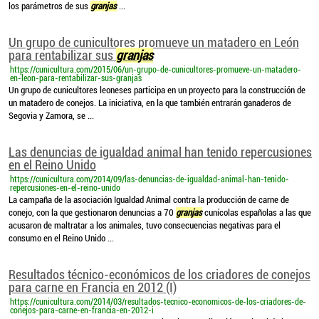
los parámetros de sus
granjas
...
Un grupo de cunicultores promueve un matadero en León
para rentabilizar sus
granjas
https://cunicultura.com/2015/06/un-grupo-de-cunicultores-promueve-un-matadero-
en-leon-para-rentabilizar-sus-granjas
Un grupo de cunicultores leoneses participa en un proyecto para la construcción de
un matadero de conejos. La iniciativa, en la que también entrarán ganaderos de
Segovia y Zamora, se ...
Las denuncias de igualdad animal han tenido repercusiones
en el Reino Unido
https://cunicultura.com/2014/09/las-denuncias-de-igualdad-animal-han-tenido-
repercusiones-en-el-reino-unido
La campaña de la asociación Igualdad Animal contra la producción de carne de
conejo, con la que gestionaron denuncias a 70
granjas
cunícolas españolas a las que
acusaron de maltratar a los animales, tuvo consecuencias negativas para el
consumo en el Reino Unido ...
Resultados técnico-económicos de los criadores de conejos
para carne en Francia en 2012 (I)
https://cunicultura.com/2014/03/resultados-tecnico-economicos-de-los-criadores-de-
conejos-para-carne-en-francia-en-2012-i