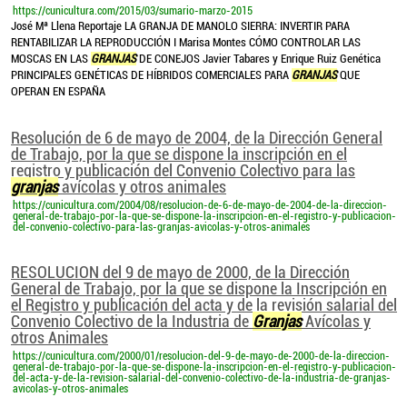
https://cunicultura.com/2015/03/sumario-marzo-2015
José Mª Llena Reportaje LA GRANJA DE MANOLO SIERRA: INVERTIR PARA
RENTABILIZAR LA REPRODUCCIÓN I Marisa Montes CÓMO CONTROLAR LAS
MOSCAS EN LAS
GRANJAS
DE CONEJOS Javier Tabares y Enrique Ruiz Genética
PRINCIPALES GENÉTICAS DE HÍBRIDOS COMERCIALES PARA
GRANJAS
QUE
OPERAN EN ESPAÑA
Resolución de 6 de mayo de 2004, de la Dirección General
de Trabajo, por la que se dispone la inscripción en el
registro y publicación del Convenio Colectivo para las
granjas
avícolas y otros animales
https://cunicultura.com/2004/08/resolucion-de-6-de-mayo-de-2004-de-la-direccion-
general-de-trabajo-por-la-que-se-dispone-la-inscripcion-en-el-registro-y-publicacion-
del-convenio-colectivo-para-las-granjas-avicolas-y-otros-animales
RESOLUCION del 9 de mayo de 2000, de la Dirección
General de Trabajo, por la que se dispone la Inscripción en
el Registro y publicación del acta y de la revisión salarial del
Convenio Colectivo de la Industria de
Granjas
Avícolas y
otros Animales
https://cunicultura.com/2000/01/resolucion-del-9-de-mayo-de-2000-de-la-direccion-
general-de-trabajo-por-la-que-se-dispone-la-inscripcion-en-el-registro-y-publicacion-
del-acta-y-de-la-revision-salarial-del-convenio-colectivo-de-la-industria-de-granjas-
avicolas-y-otros-animales