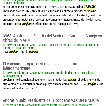
https://cunicultura.com/2009/02/estudio-sobre-los-tiempos-de-trabajo-en-las-
granjas-cunicolas
M ANEJO M anejo ESTUDIO sobre los TIEMPOS de TRABAJO en las
GRANJAS
Impulsado en el 2006, este estudio fue iniciado La primera fase del estudio ha
consistido en constituir un documento de recogida de datos ... En efecto, dentro de
un contexto estructural se ha retomado la nomenclatura utilizada dentro del marco
de la red de las
granjas
de referencias coordi- nada por el ITAVI
3963. Análisis del Estudio del Sector de Carne de Conejo en
Cifras del MARM
https://cunicultura.com/2011/02/3963.-analisis-del-estudio-del-sector-de-carne-de-
conejo-en-cifras-del-marm
963
granjas
... llar de
granjas
El consumo propio, destino de la cunicultura
latinoamericana
https://cunicultura.com/2010/12/el-consumo-propio-destino-de-la-cunicultura-
latinoamericana
problema medioambiental que tene- mos en todas las
granjas
: el de los tenciando
sus ventas en el exterior, mercado que ya supone cerca del dos ... 250
granjas
y una
capacidad produc- tiva de 100
Andrés Muñiz. Presidente de la cooperativa CUNIGALICIA
https://cunicultura.com/2010/12/andres-muniz.-presidente-de-la-cooperativa-