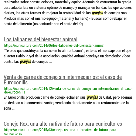
realizadas sobre construcciones, material y equipo Además de estructurar la granja
para adaptarla a un sistema óptimo de manejo y manejar en bandas las operaciones
diarias, las otras formas de mejorar la rentabilidad de las
granjas
de conejos son: •
Producir más con el mismo equipo (material y humano) • Buscar cómo rebajar el
costo del alimento (no confundir con el coste del Kg
Los talibanes del bienestar animal
https://cunicultura.com/2014/06/los-talibanes-del-bienestar-animal
“Te pido que sustituyas la carne en tu alimentación” , este es el mensaje con el que
el actor Pablo Puyol de la asociación Igualdad Animal concluye un demoledor vídeo
contra las
granjas
de conejos ...
Venta de carne de conejo sin intermediarios: el caso de
Euroconills
https://cunicultura.com/2014/12/venta-de-carne-de-conejo-sin-intermediarios-el-caso-
de-euroconills
En Euroconills producen carne de conejo lechal en sus
granjas
de Calaf, pero además
se dedican a la comercialización, vendiendo directamente a los restaurantes de la
zona ...
Conejo Rex: una alternativa de futuro para cunicultores
https://cunicultura.com/2015/03/conejo-rex-una-alternativa-de-futuro-para-
cunicultores