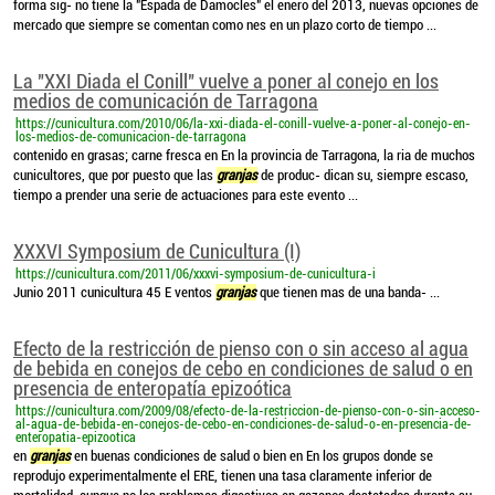
forma sig- no tiene la "Espada de Damocles" el enero del 2013, nuevas opciones de
mercado que siempre se comentan como nes en un plazo corto de tiempo ...
La "XXI Diada el Conill" vuelve a poner al conejo en los
medios de comunicación de Tarragona
https://cunicultura.com/2010/06/la-xxi-diada-el-conill-vuelve-a-poner-al-conejo-en-
los-medios-de-comunicacion-de-tarragona
contenido en grasas; carne fresca en En la provincia de Tarragona, la ria de muchos
cunicultores, que por puesto que las
granjas
de produc- dican su, siempre escaso,
tiempo a prender una serie de actuaciones para este evento ...
XXXVI Symposium de Cunicultura (I)
https://cunicultura.com/2011/06/xxxvi-symposium-de-cunicultura-i
Junio 2011 cunicultura 45 E ventos
granjas
que tienen mas de una banda- ...
Efecto de la restricción de pienso con o sin acceso al agua
de bebida en conejos de cebo en condiciones de salud o en
presencia de enteropatía epizoótica
https://cunicultura.com/2009/08/efecto-de-la-restriccion-de-pienso-con-o-sin-acceso-
al-agua-de-bebida-en-conejos-de-cebo-en-condiciones-de-salud-o-en-presencia-de-
enteropatia-epizootica
en
granjas
en buenas condiciones de salud o bien en En los grupos donde se
reprodujo experimentalmente el ERE, tienen una tasa claramente inferior de