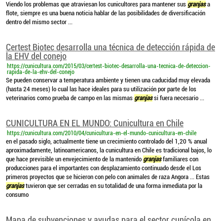
Viendo los problemas que atraviesan los cunicultores para mantener sus
granjas
a
flote, siempre es una buena noticia hablar de las posibilidades de diversificación
dentro del mismo sector ...
Certest Biotec desarrolla una técnica de detección rápida de
la EHV del conejo
https://cunicultura.com/2015/03/certest-biotec-desarrolla-una-tecnica-de-deteccion-
rapida-de-la-ehv-del-conejo
Se pueden conservar a temperatura ambiente y tienen una caducidad muy elevada
(hasta 24 meses) lo cual las hace ideales para su utilización por parte de los
veterinarios como prueba de campo en las mismas
granjas
si fuera necesario ...
CUNICULTURA EN EL MUNDO: Cunicultura en Chile
https://cunicultura.com/2010/04/cunicultura-en-el-mundo-cunicultura-en-chile
en el pasado siglo, actualmente tiene un crecimiento controlado del 1,20 % anual
aproximadamente, latinoamericanos, la cunicultura en Chile es tradicional bajos, lo
que hace previsible un envejecimiento de la mantenido
granjas
familiares con
producciones para el importantes con desplazamiento continuado desde el Los
primeros proyectos que se hicieron con pelo con animales de raza Angora ... Estas
granjas
tuvieron que ser cerradas en su totalidad de una forma inmediata por la
consumo
Mapa de subvenciones y ayudas para el sector cunícola en