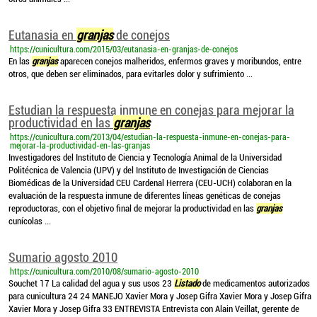
Eutanasia en
granjas
de conejos
https://cunicultura.com/2015/03/eutanasia-en-granjas-de-conejos
En las
granjas
aparecen conejos malheridos, enfermos graves y moribundos, entre
otros, que deben ser eliminados, para evitarles dolor y sufrimiento ...
Estudian la respuesta inmune en conejas para mejorar la
productividad en las
granjas
https://cunicultura.com/2013/04/estudian-la-respuesta-inmune-en-conejas-para-
mejorar-la-productividad-en-las-granjas
Investigadores del Instituto de Ciencia y Tecnología Animal de la Universidad
Politécnica de Valencia (UPV) y del Instituto de Investigación de Ciencias
Biomédicas de la Universidad CEU Cardenal Herrera (CEU-UCH) colaboran en la
evaluación de la respuesta inmune de diferentes líneas genéticas de conejas
reproductoras, con el objetivo final de mejorar la productividad en las
granjas
cunícolas ...
Sumario agosto 2010
https://cunicultura.com/2010/08/sumario-agosto-2010
Souchet 17 La calidad del agua y sus usos 23
Listado
de medicamentos autorizados
para cunicultura 24 24 MANEJO Xavier Mora y Josep Gifra Xavier Mora y Josep Gifra
Xavier Mora y Josep Gifra 33 ENTREVISTA Entrevista con Alain Veillat, gerente de