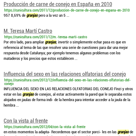
Producción de carne de conejo en España en 2010
https://cunicultura.com/2011/12/produccion-de-carne-de-conejo-en-espana-en-2010
957 8,69% de
granjas
pero a la vez un 5 ...
M. Teresa Martí Castro
https://cunicultura.com/2011/12/m.-teresa-marti-castro
Por otro lado, para ampliar
granjas
, invertir o simplemente echar pasa es que en
referencia al tema de las que resolver una serie de cuestiones para dar una mejor
respuesta desde Catalunya; por ejemplo tenemos algunos problemas con los
mataderos y los precios que estos establecen ...
Influencia del sexo en las relaciones olfatorias del conejo
https://cunicultura.com/2012/12/influencia-del-sexo-en-las-relaciones-olfatorias-del-
conejo
INFLUENCIA DEL SEXO EN LAS RELACIONES OLFATORIAS DEL CONEJO Finzi y otros
estar en las
granjas
de conejos, al estar activamente la pared que le separaba estos
alojados en jaulas de forma indi- de la hembra para intentar acceder a la jaula de la
hembra ...
Con la vista al frente
https://cunicultura.com/2012/04/con-la-vista-al-frente
en estos momentos la adapta- Recordemos que el sector porci- les en las
granjas
de