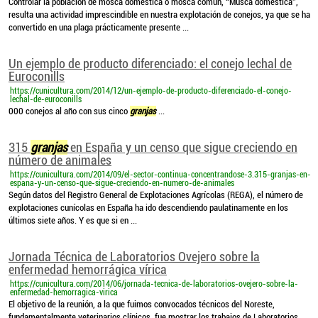
Controlar la población de mosca doméstica o mosca común, “Musca domestica”,
resulta una actividad imprescindible en nuestra explotación de conejos, ya que se ha
convertido en una plaga prácticamente presente ...
Un ejemplo de producto diferenciado: el conejo lechal de
Euroconills
https://cunicultura.com/2014/12/un-ejemplo-de-producto-diferenciado-el-conejo-
lechal-de-euroconills
000 conejos al año con sus cinco
granjas
...
315
granjas
en España y un censo que sigue creciendo en
número de animales
https://cunicultura.com/2014/09/el-sector-continua-concentrandose-3.315-granjas-en-
espana-y-un-censo-que-sigue-creciendo-en-numero-de-animales
Según datos del Registro General de Explotaciones Agrícolas (REGA), el número de
explotaciones cunícolas en España ha ido descendiendo paulatinamente en los
últimos siete años. Y es que si en ...
Jornada Técnica de Laboratorios Ovejero sobre la
enfermedad hemorrágica vírica
https://cunicultura.com/2014/06/jornada-tecnica-de-laboratorios-ovejero-sobre-la-
enfermedad-hemorragica-virica
El objetivo de la reunión, a la que fuimos convocados técnicos del Noreste,
fundamentalmente veterinarios clínicos, fue mostrar los trabajos de Laboratorios