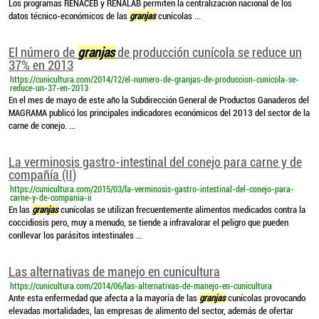
Los programas RENACEB y RENALAB permiten la centralización nacional de los
datos técnico-económicos de las
granjas
cunícolas ...
El número de
granjas
de producción cunícola se reduce un
37% en 2013
https://cunicultura.com/2014/12/el-numero-de-granjas-de-produccion-cunicola-se-
reduce-un-37-en-2013
En el mes de mayo de este año la Subdirección General de Productos Ganaderos del
MAGRAMA publicó los principales indicadores económicos del 2013 del sector de la
carne de conejo. ...
La verminosis gastro-intestinal del conejo para carne y de
compañía (II)
https://cunicultura.com/2015/03/la-verminosis-gastro-intestinal-del-conejo-para-
carne-y-de-compania-ii
En las
granjas
cunícolas se utilizan frecuentemente alimentos medicados contra la
coccidiosis pero, muy a menudo, se tiende a infravalorar el peligro que pueden
conllevar los parásitos intestinales ...
Las alternativas de manejo en cunicultura
https://cunicultura.com/2014/06/las-alternativas-de-manejo-en-cunicultura
Ante esta enfermedad que afecta a la mayoría de las
granjas
cunícolas provocando
elevadas mortalidades, las empresas de alimento del sector, además de ofertar