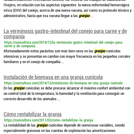
Ovejero, en relación con los aspectos siguientes: la nueva enfermedad hemorrágica
vírica (EHV) del conejo, acerca de una nueva vacuna, así como su protocolo técnico y
administrativo, hasta que esa vacuna llegue a las
granjas
...
La verminosis gastro-intestinal del conejo para carne y de
companía
https://cunicultura.com/2014/12/la-verminosis-gastro-intestinal-del-conejo-para-
carne-y-de-compania
Afortunadamente estos parásitos son más bien raros en las
granjas
cunícolas
intensivas y se presentan en cambio con mayor frecuencia en los pequeños corrales
familiares y en el conejo de compañía ...
Instalación de biomasa en una granja cunícola
https://cunicultura.com/2014/12/instalacion-de-biomasa-en-una-granja-cunicola
En las
granjas
cunícolas se debe procurar alcanzar el máximo confort ambiental con
un control total de la temperatura, la humedad y la ventilación para conseguir un
correcto desarrollo de los animales ...
Cómo rentabilizar la granja
https://cunicultura.com/2011/02/como-rentabilizar-la-granja
La rentabilidad de las
granjas
cunícolas depende de numerosas variables, siendo
especialmente gravosas en las cuentas de explotación las amortizaciones