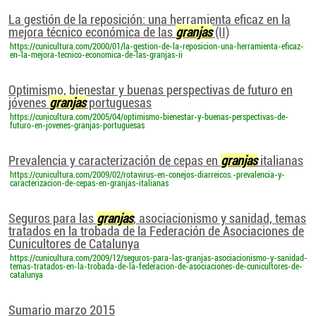
La gestión de la reposición: una herramienta eficaz en la
mejora técnico económica de las
granjas
(II)
https://cunicultura.com/2000/01/la-gestion-de-la-reposicion-una-herramienta-eficaz-
en-la-mejora-tecnico-economica-de-las-granjas-ii
Optimismo, bienestar y buenas perspectivas de futuro en
jóvenes
granjas
portuguesas
https://cunicultura.com/2005/04/optimismo-bienestar-y-buenas-perspectivas-de-
futuro-en-jovenes-granjas-portuguesas
Prevalencia y caracterización de cepas en
granjas
italianas
https://cunicultura.com/2009/02/rotavirus-en-conejos-diarreicos.-prevalencia-y-
caracterizacion-de-cepas-en-granjas-italianas
Seguros para las
granjas
, asociacionismo y sanidad, temas
tratados en la trobada de la Federación de Asociaciones de
Cunicultores de Catalunya
https://cunicultura.com/2009/12/seguros-para-las-granjas-asociacionismo-y-sanidad-
temas-tratados-en-la-trobada-de-la-federacion-de-asociaciones-de-cunicultores-de-
catalunya
Sumario marzo 2015