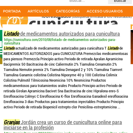
Últimas búsquedas
listado granjas
PORTADA
ARTÍCULOS
CATEGORÍAS
ACCESO USUARIOS
100resultados
(búsqueda limitada a 100 resultados)
La primera revista del sector cunícola en español
Listado
de medicamentos autorizados para cunicultura
https://cunicultura.com/2010/08/listado-de-medicamentos-autorizados-para-
cunicultura
Listado
actualizado de medicamentos autorizados para cunicultura T
Listado
de
MEDICAMENTOS AUTORIZADOS para CUNICULTURA Premezclas medicamentosas
para piensos Premezcla Principio activo Periodo de retirada Apralan Apramicina
Bacipremix 50 Bacitracina de cinc Caliermutin 2% Tiamulina Cenamutin 2%
Tiamulina Nemutin premix 2% Tiamulina Denagard 2 y 10% Tiamulina Tiamvet
Tiamulina Ganamix colistina Colistina Nipoxyme 40 y 100 Colistina Colimix
Colistina Pulmotil Tilmicosina Neomicina 10% Neomicina Productos
medicamentosos para tratamientos orales Producto Principio activo Periodo de
retirada Girolan Apramicina Bacivet Sna Bacitracina de cinc Hipralona enro-S
Enrofloxacina Colmyc C Enrofloxacina K-flox Enrofloxacina Ganadexil enrofloxacina
Enrofloxacina 3 dias Productos para tratamientos inyectables Producto Principio
activo Periodo de retirada Biopenicil estrepto clor Penicilina-estreptomicina ...
Granjas
Jordán crea un curso de cunicultura online para
iniciarse en la profesión