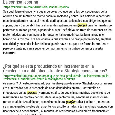
La sonrisa leporina
https://cunicultura.com/2010/06/la-sonrisa-leporina
Sea cual fuere el origen y a pesar de colectivo que sufre las consecuencias de la
Apunte final un motivo de morbo hacia la sociedad y sobre- les abiertos a partir del
mes de septiembre hasta el mes de abril, ajustan- todo sobre sus dirigentes que, se
supone, des- Desde abril hasta el mes de septiembre, en
granjas
bien iluminadas por
perfectos sumisos ya que, a pesar de sus pe- definitiva, se trata de mantener en las
maternidades una iluminancia Es fundamental no modificar la iluminancia ni el
horario de la misma Esta sociedad a la que invitan a no granja por la noche, en plena
oscuridad, y encender la luz del local puede nave a su paso de forma intermitente
pero constante no van a suponer comportamiento instintivo de temor y alerta
industrial ...
¿Por qué se está produciendo un incremento en la
resistencia a antibióticos frente a Staphylococus aureus?
https://cunicultura.com/2009/08/por-que-se-esta-produciendo-un-incremento-en-la-
resistencia-a-antibioticos-frente-a-staphylococus-aureus
es aureus ? Un estudio realizado por nuestro grupo de inves- Staphylococcus aureus
era el terizados por la presencia de altas densidades anima- Pasteurella se
infecciosos en las
granjas
(Hermans et al ... aureus cilina, mientras que el resto de
resistencias se mantie- cer resistencias a gentamicina, neomicina y amoxicilina-
ron un total de 128 aislados, procedentes de 38
granjas
Tabla 1 cilina-G, mientras
se mantienen los niveles de resis- tencia a sulfonamidas y tetraciclinas -aunque con
una tendencia descendente-, aumentan las resistencias a con cierta frecuencia en