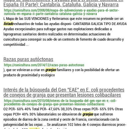
España (II Parte): Cantabria, Cataluña, Galicia y Navarra
https://cunicultura.com/2008/08/mapa-de-subvenciones-y-ayudas-para-el-sector-
cunicola-en-espana-ii-parte-cantabria-cataluna-galicia-y-navarra
L Mapa de las SUB VENCIONES y Reiteramos que este resumen no pretende ser un
listado
exhaustivo de todas las ayudas disponi- CANTABRIA GALICIA TIPO DE AYUDA
Ayudas excepcionales para sufragar gastos nas explotaciones dedicadas a
laprogramas sanitarios dentro realizados en determinadas actuaciones de
cunicultura para conseguir su ade-de un contexto de fomento de cuado desarrollo y
competitividad ...
Razas puras autóctonas
https://cunicultura.com/2014/12/razas-puras-autoctonas
), que se volvieran a criar en
granjas
familiares y con la posibilidad de ofertar un
producto de proximidad y ecológico
Interés de la búsqueda del Gen "EAE" en E. coli procedentes
de conejos de granja que presentan lesiones colibacilares
https://cunicultura.com/2010/08/interes-de-la-busqueda-del-gen-eae-en-e.-coli-
procedentes-de-conejos-de-granja-que-presentan-lesiones-colibacilares
O2 PCR- 60% 40% Total PCR- 47,60% 38,33% Otras cepas PCR- 65% 59% Otras
cepas PCR+ 40% 30% laboratoriales se obtuvieron de
granjas
que sufrieron
episodios de diarrea de la zona central y oeste de Francia, correlacionado con la
patogenicidad de las cepas ... Se analizaron 102 lotes de 4 conejos diarreicos proce-