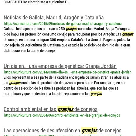
CHABEAUTI De electricista a cunicultor F ...
Noticias de Gailcia, Madrid, Aragón y Cataluña
https://cunicultura.com/2015/09/noticias-de-gailcia-madrid-aragon-y-cataluna
Galicia: los bajos precios asfixian a 250
granjas
cunícolas Madrid: Asaja Tarragona
pide impulsar promoción consumo conejo para recuperar precios Aragón: Las
granjas
de conejo en la ruina: peligran 300 empleos Cataluña: La Unió de Pagesos pide a la
Consejería de Agricultura de Cataluña que estudie la posición de dominio de la gran
distribución en la carne de conejo
Un día en... una empresa de genética: Granja Jordán
https://cunicultura.com/2014/03/un-dia-en...-una-empresa-de-genetica-granja-jordan
Ellos representan a esa parte de la cadena encargada de suministrar las abuelas a
las
granjas
cunícolas de producción de gazapos para carne Por una parte, en su
centro de selección de bisabuelas producen las abuelas, que son las que se
multiplican y que se destinan a la auto-reposición en las
granjas
Control ambiental en las
granjas
de conejos
https://cunicultura.com/2004/06/control-ambiental-en-las-granjas-de-conejos
Las operaciones de desinfección en
granjas
de conejos