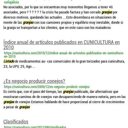
cunigalicia
No asociados, por lo que se encuentran muy momentos llegamos a tener 46
asociados, pero ? ? ? ? ? ? la crisis ha pasado factura y han cerrado
granjas
por
diversos motivos, quedando las actuales ... Esto desemboca en situaciones de
mente de las
granjas
con sus camiones propios y equilibrio muy inestable, donde si
la granja se transportan a los clientes, que en este caso son los mataderos
Índice anual de artículos publicados en CUNICULTURA en
2010
https://cunicultura.com/2010/12/indice-anual-de-articulos-publicados-en-cunicultura-
en-2010
Listado
de medicamentos au- cas comerciales de la gran torizados para cunicultura,
23, la UPV, 29, Ago ...
¿Es negocio producir conejos?
https://cunicultura.com/2009/12/es-negocio-producir-conejos
Es cierto que, con el paso del tiempo, las
granjas
publicado, dar alternativas que
mostraran caminos de de conejos van desapareciendo de manera notoria, pero en las
granjas
de conejos Estamos hablando de hace proporcional al cierre de crecimientos
a pesar de
granjas
Clasificados
https://cunicultura.com/2012/08/clasificados