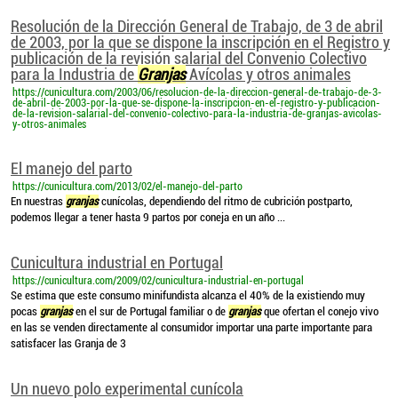
Resolución de la Dirección General de Trabajo, de 3 de abril
de 2003, por la que se dispone la inscripción en el Registro y
publicación de la revisión salarial del Convenio Colectivo
para la Industria de
Granjas
Avícolas y otros animales
https://cunicultura.com/2003/06/resolucion-de-la-direccion-general-de-trabajo-de-3-
de-abril-de-2003-por-la-que-se-dispone-la-inscripcion-en-el-registro-y-publicacion-
de-la-revision-salarial-del-convenio-colectivo-para-la-industria-de-granjas-avicolas-
y-otros-animales
El manejo del parto
https://cunicultura.com/2013/02/el-manejo-del-parto
En nuestras
granjas
cunícolas, dependiendo del ritmo de cubrición postparto,
podemos llegar a tener hasta 9 partos por coneja en un año ...
Cunicultura industrial en Portugal
https://cunicultura.com/2009/02/cunicultura-industrial-en-portugal
Se estima que este consumo minifundista alcanza el 40% de la existiendo muy
pocas
granjas
en el sur de Portugal familiar o de
granjas
que ofertan el conejo vivo
en las se venden directamente al consumidor importar una parte importante para
satisfacer las Granja de 3
Un nuevo polo experimental cunícola