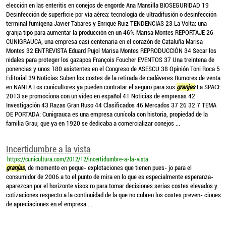
elección en las enteritis en conejos de engorde Ana Mansilla BIOSEGURIDAD 19
Desinfección de superficie por vía aérea: tecnología de ultradifusión o desinfección
terminal fumígena Javier Tabares y Enrique Ruiz TENDENCIAS 23 La Volta: una
granja tipo para aumentar la producción en un 46% Marisa Montes REPORTAJE 26
CUNIGRAUCA, una empresa casi centenaria en el corazón de Cataluña Marisa
Montes 32 ENTREVISTA Eduard Pujol Marisa Montes REPRODUCCIÓN 34 Secar los
nidales para proteger los gazapos François Foucher EVENTOS 37 Una treintena de
ponencias y unos 180 asistentes en el Congreso de ASESCU 38 Opinión Toni Roca 5
Editorial 39 Noticias Suben los costes de la retirada de cadáveres Rumores de venta
en NANTA Los cunicultores ya pueden contratar el seguro para sus
granjas
La SPACE
2013 se promociona con un vídeo en español 41 Noticias de empresas 42
Investigación 43 Razas Gran Ruso 44 Clasificados 46 Mercados 37 26 32 7 TEMA
DE PORTADA: Cunigrauca es una empresa cunícola con historia, propiedad de la
familia Grau, que ya en 1920 se dedicaba a comercializar conejos ...
Incertidumbre a la vista
https://cunicultura.com/2012/12/incertidumbre-a-la-vista
granjas
, de momento en peque- explotaciones que tienen pues- jo para el
consumidor de 2006 a to el punto de mira en lo que es especialmente esperanza-
aparezcan por el horizonte visos ro para tomar decisiones serias costes elevados y
cotizaciones respecto a la continuidad de la que no cubren los costes preven- ciones
de apreciaciones en el empresa ...