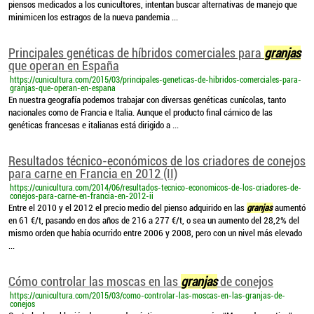
piensos medicados a los cunicultores, intentan buscar alternativas de manejo que
minimicen los estragos de la nueva pandemia ...
Principales genéticas de híbridos comerciales para
granjas
que operan en España
https://cunicultura.com/2015/03/principales-geneticas-de-hibridos-comerciales-para-
granjas-que-operan-en-espana
En nuestra geografía podemos trabajar con diversas genéticas cunícolas, tanto
nacionales como de Francia e Italia. Aunque el producto final cárnico de las
genéticas francesas e italianas está dirigido a ...
Resultados técnico-económicos de los criadores de conejos
para carne en Francia en 2012 (II)
https://cunicultura.com/2014/06/resultados-tecnico-economicos-de-los-criadores-de-
conejos-para-carne-en-francia-en-2012-ii
Entre el 2010 y el 2012 el precio medio del pienso adquirido en las
granjas
aumentó
en 61 €/t, pasando en dos años de 216 a 277 €/t, o sea un aumento del 28,2% del
mismo orden que había ocurrido entre 2006 y 2008, pero con un nivel más elevado
...
Cómo controlar las moscas en las
granjas
de conejos
https://cunicultura.com/2015/03/como-controlar-las-moscas-en-las-granjas-de-
conejos