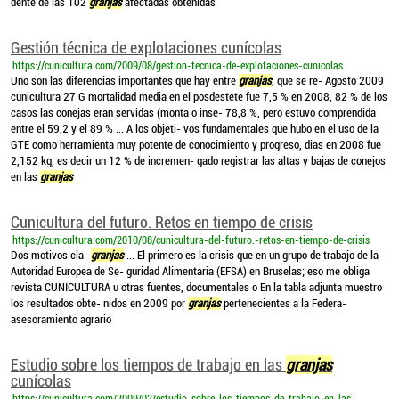
dente de las 102
granjas
afectadas obtenidas
Gestión técnica de explotaciones cunícolas
https://cunicultura.com/2009/08/gestion-tecnica-de-explotaciones-cunicolas
Uno son las diferencias importantes que hay entre
granjas
, que se re- Agosto 2009
cunicultura 27 G mortalidad media en el posdestete fue 7,5 % en 2008, 82 % de los
casos las conejas eran servidas (monta o inse- 78,8 %, pero estuvo comprendida
entre el 59,2 y el 89 % ... A los objeti- vos fundamentales que hubo en el uso de la
GTE como herramienta muy potente de conocimiento y progreso, dias en 2008 fue
2,152 kg, es decir un 12 % de incremen- gado registrar las altas y bajas de conejos
en las
granjas
Cunicultura del futuro. Retos en tiempo de crisis
https://cunicultura.com/2010/08/cunicultura-del-futuro.-retos-en-tiempo-de-crisis
Dos motivos cla-
granjas
... El primero es la crisis que en un grupo de trabajo de la
Autoridad Europea de Se- guridad Alimentaria (EFSA) en Bruselas; eso me obliga
revista CUNICULTURA u otras fuentes, documentales o En la tabla adjunta muestro
los resultados obte- nidos en 2009 por
granjas
pertenecientes a la Federa-
asesoramiento agrario
Estudio sobre los tiempos de trabajo en las
granjas
cunícolas