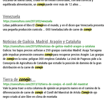
Gozando de buena salud, criado en un medio confortable, con una correcta y
equilibrada alimentación, un
conejo
puede vivir más de 12 años ...
Venezuela
https://cunicultura.com/2013/02/venezuela
Lebas publicaron el libro El
Conejo
en el mundo, y en él dicen que Venezuela presenta
una pequeña producción cunícola ... 000 toneladas/año de carne de
conejo
Noticias de Gailcia, Madrid, Aragón y Cataluña
https://cunicultura.com/2015/09/noticias-de-gailcia-madrid-aragon-y-cataluna
Galicia: los bajos precios asfixian a 250 granjas cunícolas Madrid: Asaja Tarragona
pide impulsar promoción consumo
conejo
para recuperar precios Aragón: Las granjas
de
conejo
en la ruina: peligran 300 empleos Cataluña: La Unió de Pagesos pide a la
Consejería de Agricultura de Cataluña que estudie la posición de dominio de la gran
distribución en la carne de
conejo
Tierra de
conejo
s ...
https://cunicultura.com/2013/10/tierra-de-conejos.-el-conill-del-maestrat
Vale la pena traer a esta columna de opinión un proyecto nuevo en el camino de la
diferenciación de carne de
conejo
: el Conill del Maestrat de Artola
Conejo
de ojo
negro criado al aire libre en clima de montaña