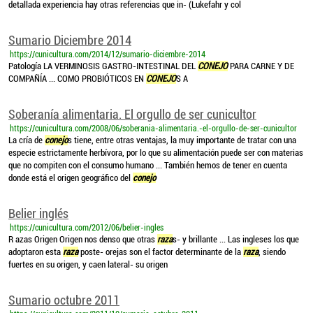
detallada experiencia hay otras referencias que in- (Lukefahr y col
Sumario Diciembre 2014
https://cunicultura.com/2014/12/sumario-diciembre-2014
Patología LA VERMINOSIS GASTRO-INTESTINAL DEL
CONEJO
PARA CARNE Y DE
COMPAÑÍA ... COMO PROBIÓTICOS EN
CONEJO
S A
Soberanía alimentaria. El orgullo de ser cunicultor
https://cunicultura.com/2008/06/soberania-alimentaria.-el-orgullo-de-ser-cunicultor
La cría de
conejo
s tiene, entre otras ventajas, la muy importante de tratar con una
especie estrictamente herbívora, por lo que su alimentación puede ser con materias
que no compiten con el consumo humano ... También hemos de tener en cuenta
donde está el origen geográfico del
conejo
Belier inglés
https://cunicultura.com/2012/06/belier-ingles
R azas Origen Origen nos denso que otras
raza
s- y brillante ... Las ingleses los que
adoptaron esta
raza
poste- orejas son el factor determinante de la
raza
, siendo
fuertes en su origen, y caen lateral- su origen
Sumario octubre 2011