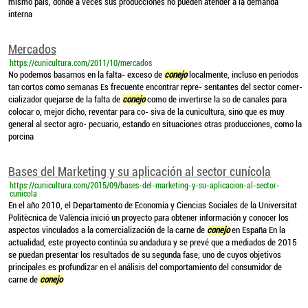
mismo país, donde a veces sus producciones no pueden atender a la demanda
interna
Mercados
https://cunicultura.com/2011/10/mercados
No podemos basarnos en la falta- exceso de
conejo
localmente, incluso en periodos
tan cortos como semanas Es frecuente encontrar repre- sentantes del sector comer-
cializador quejarse de la falta de
conejo
como de invertirse la so de canales para
colocar o, mejor dicho, reventar para co- siva de la cunicultura, sino que es muy
general al sector agro- pecuario, estando en situaciones otras producciones, como la
porcina
Bases del Marketing y su aplicación al sector cunícola
https://cunicultura.com/2015/09/bases-del-marketing-y-su-aplicacion-al-sector-
cunicola
En el año 2010, el Departamento de Economía y Ciencias Sociales de la Universitat
Politècnica de València inició un proyecto para obtener información y conocer los
aspectos vinculados a la comercialización de la carne de
conejo
en España En la
actualidad, este proyecto continúa su andadura y se prevé que a mediados de 2015
se puedan presentar los resultados de su segunda fase, uno de cuyos objetivos
principales es profundizar en el análisis del comportamiento del consumidor de
carne de
conejo