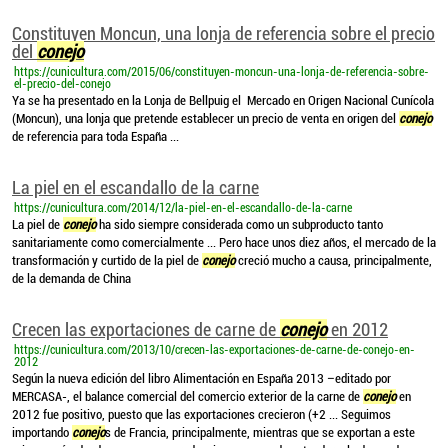
Constituyen Moncun, una lonja de referencia sobre el precio
del
conejo
https://cunicultura.com/2015/06/constituyen-moncun-una-lonja-de-referencia-sobre-
el-precio-del-conejo
Ya se ha presentado en la Lonja de Bellpuig el Mercado en Origen Nacional Cunícola
(Moncun), una lonja que pretende establecer un precio de venta en origen del
conejo
de referencia para toda España ...
La piel en el escandallo de la carne
https://cunicultura.com/2014/12/la-piel-en-el-escandallo-de-la-carne
La piel de
conejo
ha sido siempre considerada como un subproducto tanto
sanitariamente como comercialmente ... Pero hace unos diez años, el mercado de la
transformación y curtido de la piel de
conejo
creció mucho a causa, principalmente,
de la demanda de China
Crecen las exportaciones de carne de
conejo
en 2012
https://cunicultura.com/2013/10/crecen-las-exportaciones-de-carne-de-conejo-en-
2012
Según la nueva edición del libro Alimentación en España 2013 –editado por
MERCASA-, el balance comercial del comercio exterior de la carne de
conejo
en
2012 fue positivo, puesto que las exportaciones crecieron (+2 ... Seguimos
importando
conejo
s de Francia, principalmente, mientras que se exportan a este