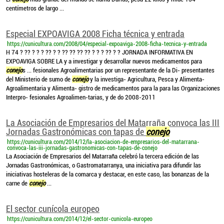
centímetros de largo ...
Especial EXPOAVIGA 2008 Ficha técnica y entrada
https://cunicultura.com/2008/04/especial-expoaviga-2008-ficha-tecnica-y-entrada
H 74 ? ?? ? ? ? ?? ? ? ?? ?? ?? ?? ? ? ? ?? ? ? JORNADA INFORMATIVA EN
EXPOAVIGA SOBRE LA y a investigar y desarrollar nuevos medicamentos para
conejo
s ... fesionales Agroalimentarias por un representante de la Di- presentantes
del Ministerio de sumo de
conejo
y la investiga- Agricultura, Pesca y Alimenta-
Agroalimentaria y Alimenta- gistro de medicamentos para la para las Organizaciones
Interpro- fesionales Agroalimen-tarias, y de do 2008-2011
La Asociación de Empresarios del Matarraña convoca las III
Jornadas Gastronómicas con tapas de
conejo
https://cunicultura.com/2014/12/la-asociacion-de-empresarios-del-matarrana-
convoca-las-iii-jornadas-gastronomicas-con-tapas-de-conejo
La Asociación de Empresarios del Matarraña celebró la tercera edición de las
Jornadas Gastronómicas, o Gastromatarranya, una iniciativa para difundir las
iniciativas hosteleras de la comarca y destacar, en este caso, las bonanzas de la
carne de
conejo
...
El sector cunícola europeo
https://cunicultura.com/2014/12/el-sector-cunicola-europeo