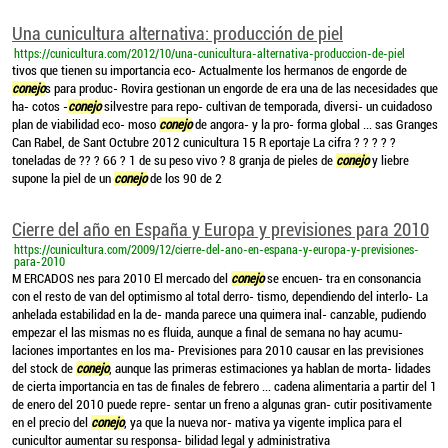
Una cunicultura alternativa: producción de piel
https://cunicultura.com/2012/10/una-cunicultura-alternativa-produccion-de-piel
tivos que tienen su importancia eco- Actualmente los hermanos de engorde de
conejo
s para produc- Rovira gestionan un engorde de era una de las necesidades que
ha- cotos -
conejo
silvestre para repo- cultivan de temporada, diversi- un cuidadoso
plan de viabilidad eco- moso
conejo
de angora- y la pro- forma global ... sas Granges
Can Rabel, de Sant Octubre 2012 cunicultura 15 R eportaje La cifra ? ? ? ? ?
toneladas de ?? ? 66 ? 1 de su peso vivo ? 8 granja de pieles de
conejo
y liebre
supone la piel de un
conejo
de los 90 de 2
Cierre del año en España y Europa y previsiones para 2010
https://cunicultura.com/2009/12/cierre-del-ano-en-espana-y-europa-y-previsiones-
para-2010
M ERCADOS nes para 2010 El mercado del
conejo
se encuen- tra en consonancia
con el resto de van del optimismo al total derro- tismo, dependiendo del interlo- La
anhelada estabilidad en la de- manda parece una quimera inal- canzable, pudiendo
empezar el las mismas no es fluida, aunque a final de semana no hay acumu-
laciones importantes en los ma- Previsiones para 2010 causar en las previsiones
del stock de
conejo
, aunque las primeras estimaciones ya hablan de morta- lidades
de cierta importancia en tas de finales de febrero ... cadena alimentaria a partir del 1
de enero del 2010 puede repre- sentar un freno a algunas gran- cutir positivamente
en el precio del
conejo
, ya que la nueva nor- mativa ya vigente implica para el
cunicultor aumentar su responsa- bilidad legal y administrativa