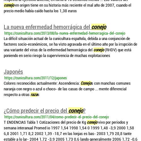
conejo
en origen tiene en su historia más reciente el mal año de 2007, cuando el
precio medio había caído hasta los 1,38 euros
La nueva enfermedad hemorrágica del
conejo
https://cunicultura.com/2013/08/la-nueva-enfermedad-hemorragica-del-conejo
La difícil situación actual de la cunicultura española, debida a una conjunción de
factores socio-económicos, se ha visto agravada en el último año por la irrupción de
una variante del virus de la enfermedad hemorrágica del
conejo
(RHDV) que está
poniendo en serio riesgo la supervivencia de muchas explotaciones
Japonés
https://cunicultura.com/2011/12/japones
Colores reconocidos actualmente: Ascendencia:
Conejo
s con manchas comunes
naranja con negro o azul o choco- de las casas de campo ... mente diferencial
respecto a otras
raza
s
¿Cómo predecir el precio del
conejo
?
https://cunicultura.com/2011/04/como-predecir-el-precio-del-conejo
T ENDENCIAS Tabla 1 Cotizaciones del precio de Kg
conejo
vivo por periodos y
semana interanual Promed io 1997 1,54 1998 1,54 0 1999 1,48 -3,9 2000 1,58
6,8 2001 1,71 8,2 2002 1,39 -18,7 en las lonjas es bas- 2003 1,79 28,8 tante
estable a lo lar- 2004 1,72 -3,9 2005 1,73 0,6 lando generalmente 2006 1,72 -0,6