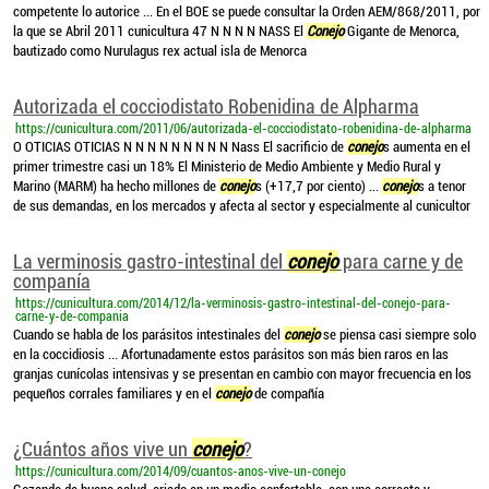
competente lo autorice ... En el BOE se puede consultar la Orden AEM/868/2011, por
la que se Abril 2011 cunicultura 47 N N N N NASS El
Conejo
Gigante de Menorca,
bautizado como Nurulagus rex actual isla de Menorca
Autorizada el cocciodistato Robenidina de Alpharma
https://cunicultura.com/2011/06/autorizada-el-cocciodistato-robenidina-de-alpharma
O OTICIAS OTICIAS N N N N N N N N N Nass El sacrificio de
conejo
s aumenta en el
primer trimestre casi un 18% El Ministerio de Medio Ambiente y Medio Rural y
Marino (MARM) ha hecho millones de
conejo
s (+17,7 por ciento) ...
conejo
s a tenor
de sus demandas, en los mercados y afecta al sector y especialmente al cunicultor
La verminosis gastro-intestinal del
conejo
para carne y de
companía
https://cunicultura.com/2014/12/la-verminosis-gastro-intestinal-del-conejo-para-
carne-y-de-compania
Cuando se habla de los parásitos intestinales del
conejo
se piensa casi siempre solo
en la coccidiosis ... Afortunadamente estos parásitos son más bien raros en las
granjas cunícolas intensivas y se presentan en cambio con mayor frecuencia en los
pequeños corrales familiares y en el
conejo
de compañía
¿Cuántos años vive un
conejo
?
https://cunicultura.com/2014/09/cuantos-anos-vive-un-conejo