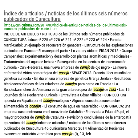
Índice de artículos / noticias de los últimos seis números
publicados de Cunicultura
https://cunicultura.com/2014/03/indice-de-articulos-noticias-de-los-ultimos-seis-
numeros-publicados-de-cunicultura
ÍNDICE DE ARTÍCULOS / NOTICIAS de los últimos seis números publicados de
CUNICULTURA Índice nº 225 nº 226 nº 221 nº 222 nº 223 nº 224 • Familia
Martí‑Carbó: un ejemplo de reconversión ganadera • Estructura de las explotaciones
cunícolas en Francia • El manejo del parto • Lo visto y oído en FIGAN 2013 • Granja
Campanales: experimentación y desarrollo con plantas aromáticas y medicinales •
Tratamientos del agua de bebida • Bioseguridad en los centros de inseminación
cunícola • Cuni-Hedreras, una nueva empresa de
conejo
de ojo negro • La nueva
enfermedad vírica hemorrágica del
conejo
• SPACE 2013: Francia, líder mundial en
genética cunícola • Un día en una empresa de genética Granja Jordán • Resultados
técnicoeconómicos de los criadores de
conejo
s para carne en Francia • La
Bundeskaninchen de Alemania es la gran cita europea del
conejo
de
raza
• Las 15
Journées de la Recherche Cunicole • Entrevista a César Villalba • CUNIECO, una
apuesta en España por el
conejo
ecológico • Algunas consideraciones sobre
alimentación de
conejo
s • El consumo de agua en maternidad • CUNIGRAUCA: una
empresa casi centenaria en el corazón de Cataluña • Entrevista a Eduard Pujol, el
mayor productor de
conejo
de Cataluña • Revisión y conclusiones de la enteropatía
epizoótica del
conejo
Índice de artículos / noticias de los últimos seis números
publicados de Cunicultura 46 cunicultura Marzo 2014 Alimentación Recientes
avances en nutrición vitamínica para
conejo
s (I), 13, feb