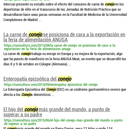
Intercun presentó su estudio sobre el efecto del consumo de carne de
conejo
en los
deportistas de élite en el transcurso de las Jornadas de Nutrición Práctica que se
desarrollaron hace unas pocas semanas en la Facultad de Medicina de la Universidad
Complutense de Madrid ...
La carne de
conejo
se posiciona de cara a la exportación en
la feria de alimentación ANUGA
https://cunicultura.com/2013/08/la-carne-de-conejo-se-posiciona-de-cara-a-la-
exportacion-en-la-feria-de-alimentacion-anuga
La carne de
conejo
trabaja su encaje en Europa y su mejora de la exportación, algo
que ha puesto de manifiesto en la feria ANUGA Meat, un evento que se desarrolló los
días 8 y 9 de octubre en Cologne (Alemania) ...
Enteropatía epizoótica del
conejo
https://cunicultura.com/2014/09/enteropatia-epizootica-del-conejo
La Enteropatía Epizoótica del
Conejo
(EEC) es un síndrome gastroentérico severo que
afecta a los
Conejo
s domésticos ...
El hijo del
conejo
más grande del mundo, a punto de
superar a su padre
https://cunicultura.com/2015/06/el-hijo-del-conejo-mas-grande-del-mundo-a-punto-
de-superar-a-su-padre
El
conejo
más grande del mundo se llama Darius, pesa 22 kilos y mide 134