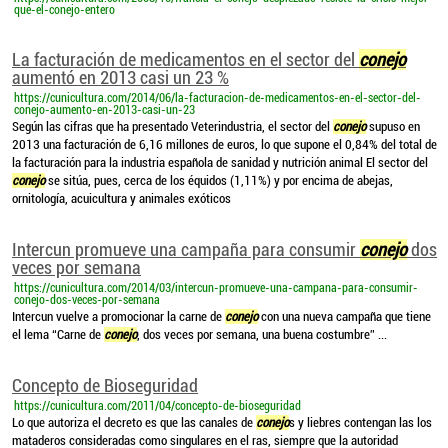
que-el-conejo-entero
La facturación de medicamentos en el sector del
conejo
aumentó en 2013 casi un 23 %
https://cunicultura.com/2014/06/la-facturacion-de-medicamentos-en-el-sector-del-
conejo-aumento-en-2013-casi-un-23
Según las cifras que ha presentado Veterindustria, el sector del
conejo
supuso en
2013 una facturación de 6,16 millones de euros, lo que supone el 0,84% del total de
la facturación para la industria española de sanidad y nutrición animal El sector del
conejo
se sitúa, pues, cerca de los équidos (1,11%) y por encima de abejas,
ornitología, acuicultura y animales exóticos
Intercun promueve una campaña para consumir
conejo
dos
veces por semana
https://cunicultura.com/2014/03/intercun-promueve-una-campana-para-consumir-
conejo-dos-veces-por-semana
Intercun vuelve a promocionar la carne de
conejo
con una nueva campaña que tiene
el lema “Carne de
conejo
, dos veces por semana, una buena costumbre” ...
Concepto de Bioseguridad
https://cunicultura.com/2011/04/concepto-de-bioseguridad
Lo que autoriza el decreto es que las canales de
conejo
s y liebres contengan las los
mataderos consideradas como singulares en el ras, siempre que la autoridad