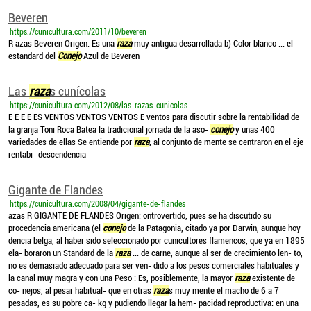
Beveren
https://cunicultura.com/2011/10/beveren
R azas Beveren Origen: Es una
raza
muy antigua desarrollada b) Color blanco ... el
estandard del
Conejo
Azul de Beveren
Las
raza
s cunícolas
https://cunicultura.com/2012/08/las-razas-cunicolas
E E E E ES VENTOS VENTOS VENTOS E ventos para discutir sobre la rentabilidad de
la granja Toni Roca Batea la tradicional jornada de la aso-
conejo
y unas 400
variedades de ellas Se entiende por
raza
, al conjunto de mente se centraron en el eje
rentabi- descendencia
Gigante de Flandes
https://cunicultura.com/2008/04/gigante-de-flandes
azas R GIGANTE DE FLANDES Origen: ontrovertido, pues se ha discutido su
procedencia americana (el
conejo
de la Patagonia, citado ya por Darwin, aunque hoy
dencia belga, al haber sido seleccionado por cunicultores flamencos, que ya en 1895
ela- boraron un Standard de la
raza
... de carne, aunque al ser de crecimiento len- to,
no es demasiado adecuado para ser ven- dido a los pesos comerciales habituales y
la canal muy magra y con una Peso : Es, posiblemente, la mayor
raza
existente de
co- nejos, al pesar habitual- que en otras
raza
s muy mente el macho de 6 a 7
pesadas, es su pobre ca- kg y pudiendo llegar la hem- pacidad reproductiva: en una