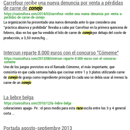
Carrefour recibe una nueva denuncia por venta a pérdidas
de carne de
conejo
https://cunicultura.com/2014/03/carrefour-recibe-una-nueva-denuncia-por-venta-a-
perdidas-de-carne-de-conejo
La organización ha presentado una nueva demanda ante lo que considera una
“práctica abusiva y prohibida” llevaba a cabo por Carrefour en la primera quincena de
febrero, días en los que ha vendido el kilo de carne de
conejo
por debajo del coste de
producción, a 3,50 euros/kg ...
Intercun reparte 8.000 euros con el concurso "Cómeme"
https://cunicultura.com/2013/08/intercun-reparte-8.000-euros-con-el-concurso-
comeme
Uno de los juegos previstos era el llamado Cómeme, el más importante, que
consistía en que cada semana había que cocinar entre 1 y 3 platos utilizando carne
de
conejo
de granja como ingrediente principal En cada uno se debía usar al menos la
carne de un
conejo
La liebre belga
https://cunicultura.com/2010/12/la-liebre-belga
coloraciones apaga- Pe : el peso medio para esta
raza
oscila entre los 3 y 4 general
corta ...
Portada agosto-septiembre 2013