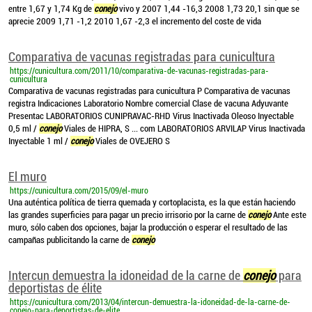
entre 1,67 y 1,74 Kg de
conejo
vivo y 2007 1,44 -16,3 2008 1,73 20,1 sin que se
aprecie 2009 1,71 -1,2 2010 1,67 -2,3 el incremento del coste de vida
Comparativa de vacunas registradas para cunicultura
https://cunicultura.com/2011/10/comparativa-de-vacunas-registradas-para-
cunicultura
Comparativa de vacunas registradas para cunicultura P Comparativa de vacunas
registra Indicaciones Laboratorio Nombre comercial Clase de vacuna Adyuvante
Presentac LABORATORIOS CUNIPRAVAC-RHD Virus Inactivada Oleoso Inyectable
0,5 ml /
conejo
Viales de HIPRA, S ... com LABORATORIOS ARVILAP Virus Inactivada
Inyectable 1 ml /
conejo
Viales de OVEJERO S
El muro
https://cunicultura.com/2015/09/el-muro
Una auténtica política de tierra quemada y cortoplacista, es la que están haciendo
las grandes superficies para pagar un precio irrisorio por la carne de
conejo
Ante este
muro, sólo caben dos opciones, bajar la producción o esperar el resultado de las
campañas publicitando la carne de
conejo
Intercun demuestra la idoneidad de la carne de
conejo
para
deportistas de élite
https://cunicultura.com/2013/04/intercun-demuestra-la-idoneidad-de-la-carne-de-
conejo-para-deportistas-de-elite