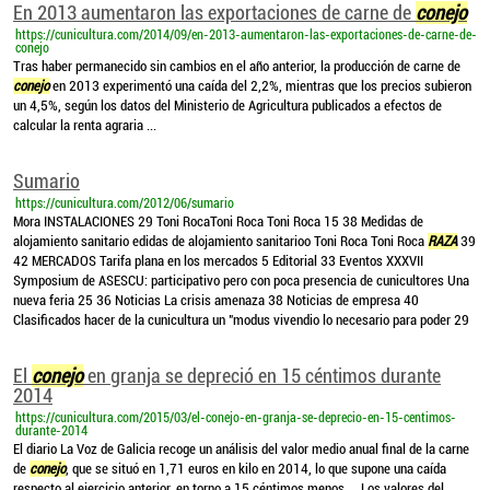
En 2013 aumentaron las exportaciones de carne de
conejo
https://cunicultura.com/2014/09/en-2013-aumentaron-las-exportaciones-de-carne-de-
conejo
Tras haber permanecido sin cambios en el año anterior, la producción de carne de
conejo
en 2013 experimentó una caída del 2,2%, mientras que los precios subieron
un 4,5%, según los datos del Ministerio de Agricultura publicados a efectos de
calcular la renta agraria ...
Sumario
https://cunicultura.com/2012/06/sumario
Mora INSTALACIONES 29 Toni RocaToni Roca Toni Roca 15 38 Medidas de
alojamiento sanitario edidas de alojamiento sanitarioo Toni Roca Toni Roca
RAZA
39
42 MERCADOS Tarifa plana en los mercados 5 Editorial 33 Eventos XXXVII
Symposium de ASESCU: participativo pero con poca presencia de cunicultores Una
nueva feria 25 36 Noticias La crisis amenaza 38 Noticias de empresa 40
Clasificados hacer de la cunicultura un "modus vivendio lo necesario para poder 29
El
conejo
en granja se depreció en 15 céntimos durante
2014
https://cunicultura.com/2015/03/el-conejo-en-granja-se-deprecio-en-15-centimos-
durante-2014
El diario La Voz de Galicia recoge un análisis del valor medio anual final de la carne
de
conejo
, que se situó en 1,71 euros en kilo en 2014, lo que supone una caída
respecto al ejercicio anterior, en torno a 15 céntimos menos ... Los valores del