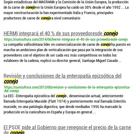
Según estadísticas del MAGRAMA y la Comisión de la Unión Europea, la producción
de la carne de
conejo
en la Unión Europea ha caído un 38% desde el año 1992 ... La
mayor reestructuración la han experimentado Italia y Francia, principales
productores de carne de
conejo
a nivel comunitario
HERMI integrará el 40 % de sus proveedoresde
conejo
https://cunicultura.com/2014/06/hermi-integrara-el-40-de-sus-proveedoresde-conejo
La compañía vallisoletana líder en comercialización de carne de
conejo
ha puesto en
marcha un ambicioso plan de verticalización que pasa por la integración de sus
proveedores con el objetivo de ser cada vez más competitivos en todos los
eslabones de la cadena, explicó su director general, Santiago Miguel Casado ...
Revisión y conclusiones de la enteropatía epizoótica del
conejo
https://cunicultura.com/2013/06/revision-y-conclusiones-de-la-enteropatia-epizootica-
del-conejo
La EEC -Enteropatia epizoótica del
conejo
-, denominación actual, anteriormente
llamada Enteropatía Mucoide (Flatt 1974) y posteriormente mal llamada Enteritis
mucoide, es una patología digestiva, que desde mediados 1996 ha marcado la
producción en la cunicultura en España y Europa en general ...
El PSOE pide al Gobierno que renegocie el precio de la carne
de
conejo