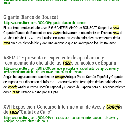
raza
Gigante Blanco de Bouscat
https://cunicultura.com/2009/08/gigante-blanco-de-bouscat
El mantenimiento del silo azas R GIGANTE BLANCO de BOUSCAT Origen La
raza
Gigante Blanco de Bouscat es una
raza
relativamente abundante en Francia
raza
el
20 de junio de 1924 ... Paul Dulon Bouscat, cruzando animales procedentes de la
raza
pues es bien visible y con una aconseja que no sobrepase los 12 Bouscat
ASEMUCE presenta el expediente de aprobación y
reconocimiento oficial de las
raza
s cunícolas de España
https://cunicultura.com/2013/08/asemuce-presenta-el-expediente-de-aprobacion-y-
reconocimiento-oficial-de-las-razas-cunicolas-de-espana
Según las agrupaciones raciales de
conejo
Antiguo Pardo Común Español y Gigante
de España estudiadas en el informe “Caracterización fenotípica de las poblaciones
de
conejo
Antiguo Pardo Común Español y Gigante de España para su reconocimiento
como
raza
” llevado a cabo por el Dpto ...
XVII Exposición-Concurso Internacional de Aves y
Conejo
s
de
raza
"Ciutat de Calls"
https://cunicultura.com/2004/04/xvii-exposicion-concurso-internacional-de-aves-y-
conejos-de-raza-ciutat-de-calls