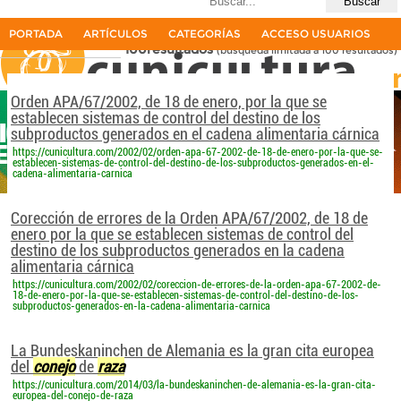
Últimas búsquedas
raza carnica de conejo
PORTADA
ARTÍCULOS
CATEGORÍAS
ACCESO USUARIOS
100resultados
(búsqueda limitada a 100 resultados)
La primera revista del sector cunícola en español
Orden APA/67/2002, de 18 de enero, por la que se
establecen sistemas de control del destino de los
subproductos generados en el cadena alimentaria cárnica
https://cunicultura.com/2002/02/orden-apa-67-2002-de-18-de-enero-por-la-que-se-
establecen-sistemas-de-control-del-destino-de-los-subproductos-generados-en-el-
cadena-alimentaria-carnica
Corección de errores de la Orden APA/67/2002, de 18 de
enero por la que se establecen sistemas de control del
destino de los subproductos generados en la cadena
alimentaria cárnica
https://cunicultura.com/2002/02/coreccion-de-errores-de-la-orden-apa-67-2002-de-
18-de-enero-por-la-que-se-establecen-sistemas-de-control-del-destino-de-los-
subproductos-generados-en-la-cadena-alimentaria-carnica
La Bundeskaninchen de Alemania es la gran cita europea
del
conejo
de
raza
https://cunicultura.com/2014/03/la-bundeskaninchen-de-alemania-es-la-gran-cita-
europea-del-conejo-de-raza