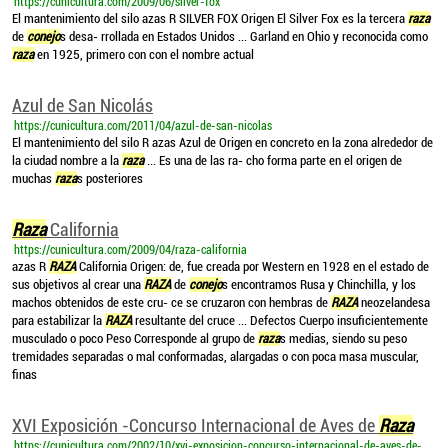
https://cunicultura.com/2009/06/silver-fox
El mantenimiento del silo azas R SILVER FOX Origen El Silver Fox es la tercera
raza
de
conejo
s desa- rrollada en Estados Unidos ... Garland en Ohio y reconocida como
raza
en 1925, primero con con el nombre actual
Azul de San Nicolás
https://cunicultura.com/2011/04/azul-de-san-nicolas
El mantenimiento del silo R azas Azul de Origen en concreto en la zona alrededor de
la ciudad nombre a la
raza
... Es una de las ra- cho forma parte en el origen de
muchas
raza
s posteriores
Raza
California
https://cunicultura.com/2009/04/raza-california
azas R
RAZA
California Origen: de, fue creada por Western en 1928 en el estado de
sus objetivos al crear una
RAZA
de
conejo
s encontramos Rusa y Chinchilla, y los
machos obtenidos de este cru- ce se cruzaron con hembras de
RAZA
neozelandesa
para estabilizar la
RAZA
resultante del cruce ... Defectos Cuerpo insuficientemente
musculado o poco Peso Corresponde al grupo de
raza
s medias, siendo su peso
tremidades separadas o mal conformadas, alargadas o con poca masa muscular,
finas
XVI Exposición -Concurso Internacional de Aves de
Raza
https://cunicultura.com/2002/10/xvi-exposicion-concurso-internacional-de-aves-de-