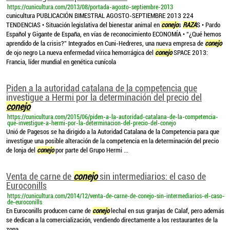
https://cunicultura.com/2013/08/portada-agosto-septiembre-2013
cunicultura PUBLICACIÓN BIMESTRAL AGOSTO-SEPTIEMBRE 2013 224
TENDENCIAS • Situación legislativa del bienestar animal en
conejo
s
RAZA
S • Pardo
Español y Gigante de España, en vías de reconocimiento ECONOMÍA • “¿Qué hemos
aprendido de la crisis?” Integrados en Cuni-Hedreres, una nueva empresa de
conejo
de ojo negro La nueva enfermedad vírica hemorrágica del
conejo
SPACE 2013:
Francia, líder mundial en genética cunícola
Piden a la autoridad catalana de la competencia que
investigue a Hermi por la determinación del precio del
conejo
https://cunicultura.com/2015/06/piden-a-la-autoridad-catalana-de-la-competencia-
que-investigue-a-hermi-por-la-determinacion-del-precio-del-conejo
Unió de Pagesos se ha dirigido a la Autoridad Catalana de la Competencia para que
investigue una posible alteración de la competencia en la determinación del precio
de lonja del
conejo
por parte del Grupo Hermi ...
Venta de carne de
conejo
sin intermediarios: el caso de
Euroconills
https://cunicultura.com/2014/12/venta-de-carne-de-conejo-sin-intermediarios-el-caso-
de-euroconills
En Euroconills producen carne de
conejo
lechal en sus granjas de Calaf, pero además
se dedican a la comercialización, vendiendo directamente a los restaurantes de la
zona ...