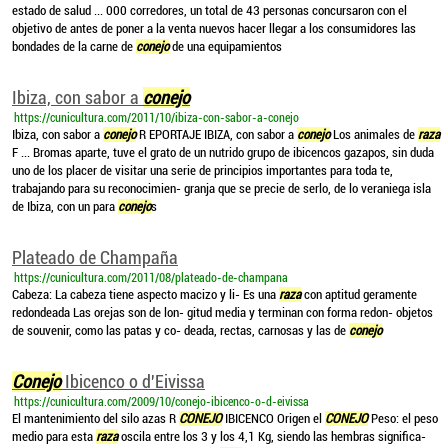
estado de salud ... 000 corredores, un total de 43 personas concursaron con el
objetivo de antes de poner a la venta nuevos hacer llegar a los consumidores las
bondades de la carne de
conejo
de una equipamientos
Ibiza, con sabor a
conejo
https://cunicultura.com/2011/10/ibiza-con-sabor-a-conejo
Ibiza, con sabor a
conejo
R EPORTAJE IBIZA, con sabor a
conejo
Los animales de
raza
F ... Bromas aparte, tuve el grato de un nutrido grupo de ibicencos gazapos, sin duda
uno de los placer de visitar una serie de principios importantes para toda te,
trabajando para su reconocimien- granja que se precie de serlo, de lo veraniega isla
de Ibiza, con un para
conejo
s
Plateado de Champaña
https://cunicultura.com/2011/08/plateado-de-champana
Cabeza: La cabeza tiene aspecto macizo y li- Es una
raza
con aptitud geramente
redondeada Las orejas son de lon- gitud media y terminan con forma redon- objetos
de souvenir, como las patas y co- deada, rectas, carnosas y las de
conejo
Conejo
Ibicenco o d'Eivissa
https://cunicultura.com/2009/10/conejo-ibicenco-o-d-eivissa
El mantenimiento del silo azas R
CONEJO
IBICENCO Origen el
CONEJO
Peso: el peso
medio para esta
raza
oscila entre los 3 y los 4,1 Kg, siendo las hembras significa-