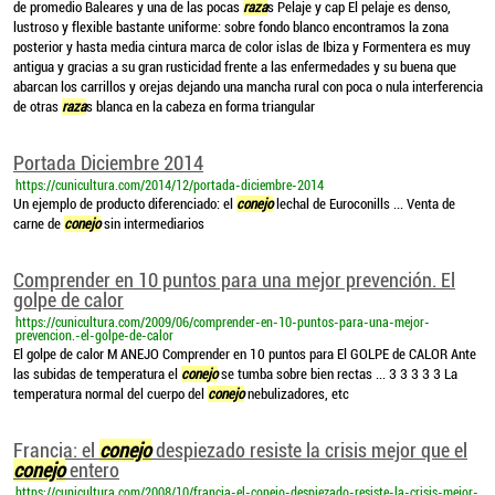
de promedio Baleares y una de las pocas
raza
s Pelaje y cap El pelaje es denso,
lustroso y flexible bastante uniforme: sobre fondo blanco encontramos la zona
posterior y hasta media cintura marca de color islas de Ibiza y Formentera es muy
antigua y gracias a su gran rusticidad frente a las enfermedades y su buena que
abarcan los carrillos y orejas dejando una mancha rural con poca o nula interferencia
de otras
raza
s blanca en la cabeza en forma triangular
Portada Diciembre 2014
https://cunicultura.com/2014/12/portada-diciembre-2014
Un ejemplo de producto diferenciado: el
conejo
lechal de Euroconills ... Venta de
carne de
conejo
sin intermediarios
Comprender en 10 puntos para una mejor prevención. El
golpe de calor
https://cunicultura.com/2009/06/comprender-en-10-puntos-para-una-mejor-
prevencion.-el-golpe-de-calor
El golpe de calor M ANEJO Comprender en 10 puntos para El GOLPE de CALOR Ante
las subidas de temperatura el
conejo
se tumba sobre bien rectas ... 3 3 3 3 3 La
temperatura normal del cuerpo del
conejo
nebulizadores, etc
Francia: el
conejo
despiezado resiste la crisis mejor que el
conejo
entero
https://cunicultura.com/2008/10/francia-el-conejo-despiezado-resiste-la-crisis-mejor-