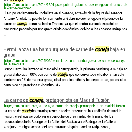
https://cunicultura.com/2014/12/el-psoe-pide-al-gobierno-que-renegocie-el-precio-de-
la-carne-de-conejo
El Grupo Parlamentario Socialista en el Senado, a través de la figura del senador
Antonio Arrufat, ha pedido formalmente al Gobierno que renegocie el precio de la
carne de
conejo
, como ha hecho Francia, ya que el sector cunícola español se
encuentra pasando por una grave crisis económica, debido a los escasos márgenes
...
Hermi lanza una hamburguesa de carne de
conejo
baja en
grasa
https://cunicultura.com/2015/06/hermi-lanza-una-hamburguesa-de-carne-de-conejo-
baja-en-grasa
Grupo Hermi ha lanzado al mercado la ‘Burghermi’, la primera hamburguesa baja en
grasa elaborada 100% con carne de
conejo
, que conserva todo el sabor y tan solo
contiene un 2% de materia grasa, ideal para los niños y los deportistas, por su alto
contenido en proteínas y vitamina B12 ...
La carne de
conejo
, protagonista en Madrid Fusión
https://cunicultura.com/2013/02/la-carne-de-conejo-protagonista-en-madrid-fusion
La carne de
conejo
ha estado presente recientemente en la XI Edición de Madrid
Fusión, en el que se pudo ver un derroche de creatividad de la mano de los
reconocidos chefs Rodrigo de la Calle -del Restaurante Rodrigo de la Calle en
Aranjuez- e Iñigo Lavado -del Restaurante Singular Food en Guipúzcoa-, ...