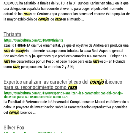
ASEMUCE ha asistido, a finales del 2013, a la 31 Bundes Kaninchen Shau, en la que
una delegación española ha recorrido el evento para coger el pulso del momento
actual de las
raza
s en Centroeuropa y conocer las bases del enorme éxito popular de
la mayor exhibición de
conejo
s de
raza
en el mundo ...
Thrianta
https://cunicultura.com/2010/08/thrianta
azas R THRIANTA cial fue ornamental, ya que el objetivo de Andrea era producir una
raza
de
conejo
to- talmente naranja como tributo a la casa Real Aspecto general :
Son animales muy ju- guetones que producen camadas nu- merosas ... Origen : La
raza
fue desarrollada por un Peso : el peso medio para esta
raza
osci- en Holanda
como
raza
, pero poco des- la entre los 2 y 3 Kg
Expertos analizan las características del
conejo
ibicenco
para su reconocimiento como
raza
https://cunicultura.com/2013/08/expertos-analizan-las-caracteristicas-del-conejo-
ibicenco-para-su-reconocimiento-como-raza
La Facultad de Veterinaria de la Universidad Complutense de Madrid está llevando a
cabo un proyecto de investigación sobre la Caracterización reproductiva y genética
del
conejo
ibicenco ...
Silver Fox