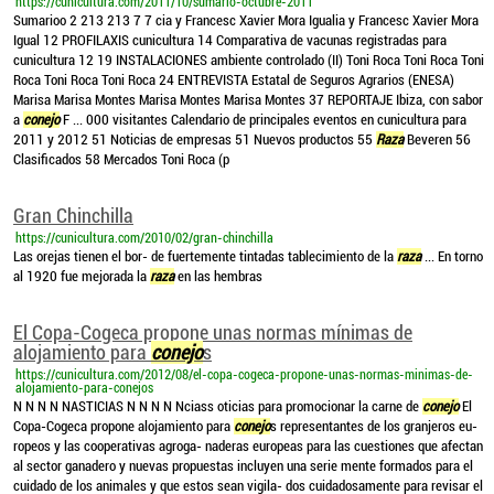
https://cunicultura.com/2011/10/sumario-octubre-2011
Sumarioo 2 213 213 7 7 cia y Francesc Xavier Mora Igualia y Francesc Xavier Mora
Igual 12 PROFILAXIS cunicultura 14 Comparativa de vacunas registradas para
cunicultura 12 19 INSTALACIONES ambiente controlado (II) Toni Roca Toni Roca Toni
Roca Toni Roca Toni Roca 24 ENTREVISTA Estatal de Seguros Agrarios (ENESA)
Marisa Marisa Montes Marisa Montes Marisa Montes 37 REPORTAJE Ibiza, con sabor
a
conejo
F ... 000 visitantes Calendario de principales eventos en cunicultura para
2011 y 2012 51 Noticias de empresas 51 Nuevos productos 55
Raza
Beveren 56
Clasificados 58 Mercados Toni Roca (p
Gran Chinchilla
https://cunicultura.com/2010/02/gran-chinchilla
Las orejas tienen el bor- de fuertemente tintadas tablecimiento de la
raza
... En torno
al 1920 fue mejorada la
raza
en las hembras
El Copa-Cogeca propone unas normas mínimas de
alojamiento para
conejo
s
https://cunicultura.com/2012/08/el-copa-cogeca-propone-unas-normas-minimas-de-
alojamiento-para-conejos
N N N N NASTICIAS N N N N Nciass oticias para promocionar la carne de
conejo
El
Copa-Cogeca propone alojamiento para
conejo
s representantes de los granjeros eu-
ropeos y las cooperativas agroga- naderas europeas para las cuestiones que afectan
al sector ganadero y nuevas propuestas incluyen una serie mente formados para el
cuidado de los animales y que estos sean vigila- dos cuidadosamente para revisar el