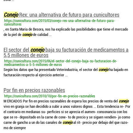
Conejo
Rex: una alternativa de futuro para cunicultores
https://cunicultura.com/2015/03/conejo-rex-una-alternativa-de-futuro-para-
cunicultores
, en Santa Maria de Besora, nos ha explicado las posibilidades que tiene el mercado
de la piel de
conejo
de calidad ...
El sector del
conejo
baja su facturación de medicamentos a
5,5 millones de euros
https://cunicultura.com/2015/06/el-sector-del-conejo-baja-su-facturacion-de-
medicamentos-a-5-5-millones-de-euros
Según los datos que ha presentado Veterindustria, el sector del
conejo
ha bajado en
facturación respecto al ejercicio anterior ...
Por fin en precios razonables
https://cunicultura.com/2010/10/por-fin-en-precios-razonables
M ERCADOS Por fin en precios razonables de espera los precios de venta del
conejo
vivo en granja se han decidido a subir a unos valores dignos ... Esta tendencia re- Por
el contrario en medianas su- perficies si se aprecia el aumen- consonancia con los
que se re- depositado en la carne de cone- to de precio y se siguen vendien- jo como
carne de gancho a un do las canales de
conejo
al rit- precio por debajo del que razo-
mo de siempre