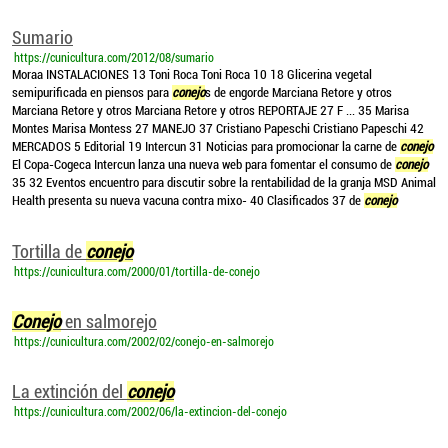
Sumario
https://cunicultura.com/2012/08/sumario
Moraa INSTALACIONES 13 Toni Roca Toni Roca 10 18 Glicerina vegetal
semipurificada en piensos para
conejo
s de engorde Marciana Retore y otros
Marciana Retore y otros Marciana Retore y otros REPORTAJE 27 F ... 35 Marisa
Montes Marisa Montess 27 MANEJO 37 Cristiano Papeschi Cristiano Papeschi 42
MERCADOS 5 Editorial 19 Intercun 31 Noticias para promocionar la carne de
conejo
El Copa-Cogeca Intercun lanza una nueva web para fomentar el consumo de
conejo
35 32 Eventos encuentro para discutir sobre la rentabilidad de la granja MSD Animal
Health presenta su nueva vacuna contra mixo- 40 Clasificados 37 de
conejo
Tortilla de
conejo
https://cunicultura.com/2000/01/tortilla-de-conejo
Conejo
en salmorejo
https://cunicultura.com/2002/02/conejo-en-salmorejo
La extinción del
conejo
https://cunicultura.com/2002/06/la-extincion-del-conejo