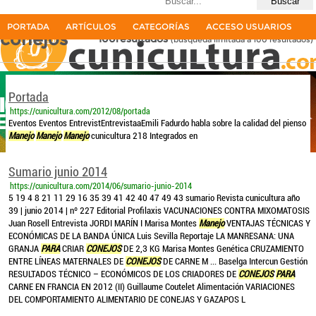
Últimas búsquedas
Manejo para los excrementos de los
PORTADA
ARTÍCULOS
CATEGORÍAS
ACCESO USUARIOS
conejos
100resultados
(búsqueda limitada a 100 resultados)
La primera revista del sector cunícola en español
Portada
https://cunicultura.com/2012/08/portada
Eventos Eventos EntrevistEntrevistaaEmili Fadurdo habla sobre la calidad del pienso
Manejo
Manejo
Manejo
cunicultura 218 Integrados en
Sumario junio 2014
https://cunicultura.com/2014/06/sumario-junio-2014
5 19 4 8 21 11 29 16 35 39 41 42 40 47 49 43 sumario Revista cunicultura año
39 | junio 2014 | nº 227 Editorial Profilaxis VACUNACIONES CONTRA MIXOMATOSIS
Juan Rosell Entrevista JORDI MARÍN I Marisa Montes
Manejo
VENTAJAS TÉCNICAS Y
ECONÓMICAS DE LA BANDA ÚNICA Luis Sevilla Reportaje LA MANRESANA: UNA
GRANJA
PARA
CRIAR
CONEJOS
DE 2,3 KG Marisa Montes Genética CRUZAMIENTO
ENTRE LÍNEAS MATERNALES DE
CONEJOS
DE CARNE M ... Baselga Intercun Gestión
RESULTADOS TÉCNICO – ECONÓMICOS DE LOS CRIADORES DE
CONEJOS
PARA
CARNE EN FRANCIA EN 2012 (II) Guillaume Coutelet Alimentación VARIACIONES
DEL COMPORTAMIENTO ALIMENTARIO DE CONEJAS Y GAZAPOS L