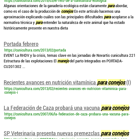
https://cunicultura.com/2015/03/el-reto-de-a-cunicultura-ecologica
Algunas orientaciones de la ganadería ecológica están claramente
para
abordar,
como es el caso de la producción de
conejos
En este artículo hacemos una
aproximación explicando cuáles son las principales dificultades
para
acoplarse a la
normativa técnica y
para
entender la naturaleza de este animal que ha estado
históricamente presente en nuestra dieta
Portada febrero
https://cunicultura.com/2013/02/portada
EVENT La RHDV y la crisis, temas clave en las jornadas de Novartis cunicultura 221
Estructura de las explotaciones El
manejo
del parto Integrados en PORTADA-
CU201302 ...
Recientes avances en nutrición vitamínica
para
conejos
(I)
https://cunicultura.com/2013/02/recientes-avances-en-nutricion-vitaminica-para-
conejos-i
La Federación de Caza probará una vacuna
para
conejos
https://cunicultura.com/2007/06/la-federacion-de-caza-probara-una-vacuna-para-
conejos
SP Veterinaria presenta nuevas premezclas
para
conejos