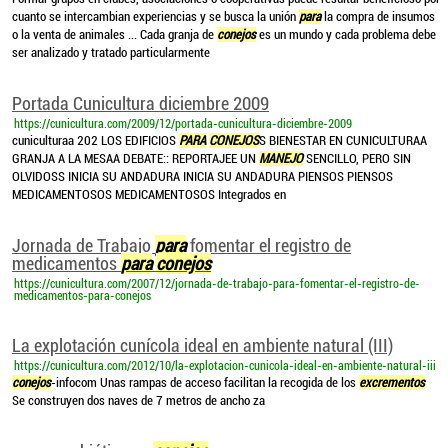
cuanto se intercambian experiencias y se busca la unión
para
la compra de insumos
o la venta de animales ... Cada granja de
conejos
es un mundo y cada problema debe
ser analizado y tratado particularmente
Portada Cunicultura diciembre 2009
https://cunicultura.com/2009/12/portada-cunicultura-diciembre-2009
cuniculturaa 202 LOS EDIFICIOS
PARA
CONEJOS
S BIENESTAR EN CUNICULTURAA
GRANJA A LA MESAA DEBATE:: REPORTAJEE UN
MANEJO
SENCILLO, PERO SIN
OLVIDOSS INICIA SU ANDADURA INICIA SU ANDADURA PIENSOS PIENSOS
MEDICAMENTOSOS MEDICAMENTOSOS Integrados en
Jornada de Trabajo
para
fomentar el registro de
medicamentos
para
conejos
https://cunicultura.com/2007/12/jornada-de-trabajo-para-fomentar-el-registro-de-
medicamentos-para-conejos
La explotación cunícola ideal en ambiente natural (III)
https://cunicultura.com/2012/10/la-explotacion-cunicola-ideal-en-ambiente-natural-iii
conejos
-infocom Unas rampas de acceso facilitan la recogida de los
excrementos
Se construyen dos naves de 7 metros de ancho za