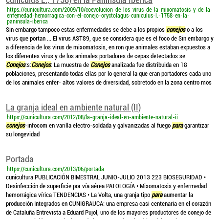
https://cunicultura.com/2009/10/coevolucion-de-los-virus-de-la-mixomatosis-y-de-la-
enfemedad-hemorragica-con-el-conejo-oryctolagus-cuniculus-l.-1758-en-la-
paninsula-iberica
Sin embargo tampoco estas enfermedades se debe a los propios
conejos
o a los
virus que portan ... El virus AST89, que se considera que es el foco de Sin embargo y
a diferencia de los virus de mixomatosis, en ron que animales estaban expuestos a
los diferentes virus y de los animales portadores de cepas detectados se
Conejos
:s:
Conejos
: La muestra de
Conejos
analizada fue distribuida en 18
poblaciones, presentando todas ellas por lo general la que eran portadores cada uno
de los animales enfer- altos valores de diversidad, sobretodo en la zona centro mos
La granja ideal en ambiente natural (II)
https://cunicultura.com/2012/08/la-granja-ideal-en-ambiente-natural-ii
conejos
-infocom en varilla electro-soldada y galvanizadas al fuego
para
garantizar
su longevidad
Portada
https://cunicultura.com/2013/06/portada
cunicultura PUBLICACIÓN BIMESTRAL JUNIO-JULIO 2013 223 BIOSEGURIDAD •
Desinfección de superficie por vía aérea PATOLOGÍA • Mixomatosis y enfermedad
hemorrágica vírica TENDENCIAS • La Volta, una granja tipo
para
aumentar la
producción Integrados en CUNIGRAUCA: una empresa casi centenaria en el corazón
de Cataluña Entrevista a Eduard Pujol, uno de los mayores productores de conejo de