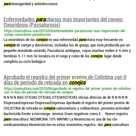
para
bioseguridad y antiinfecciosos
Enfermedades
para
sitarias más importantes del conejo:
Oxiuridosis (Passalurosis)
https://cunicultura.com/2015/09/enfermedades-parasitarias-mas-importantes-del-
conejo-oxiuridosis-passalurosis
La oxiuridosis de los
conejos
es una enfermedad
para
sitaria muy frecuente en
conejos
de campo y domésticos, incluidos los de granja, que está producida por un
pequeño nemátodo oxiúrido, Passalurus ambiguus, cuyos machos miden 4-5 mm y
hembras 9-11 mm Se localiza en el ciego y colon de los
conejos
, lugar donde
completa su ciclo biológico
Aprobado el registro del primer premix de Colistina con 0
días de periodo de retirada en
conejos
https://cunicultura.com/2010/06/aprobado-el-registro-del-primer-premix-de-colistina-
con-0-dias-de-periodo-de-retirada-en-conejos
N N N N NAS OTICIAS OTICIAS OTICIASOTICIAS oticias deticias de de N N N N N
EmpresasEmpresas EmpresasEmpresas Aprobado el registro del primer premix de
COLISTINA de retirada en
conejos
salmonelosis y colibacilosis, presenta actividad
bactericida frente a microorga- nismos Gram negativos como E ... Nuevo registro
para
cunicultura: NEOMICINA 10% MAYMO La Neomicina es una de las cla
medicamentosa Neomicina ten en estos momentos registra- das
para
cunicultura