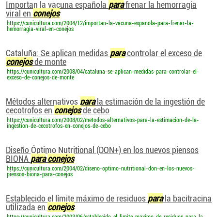
Importan la vacuna española
para
frenar la hemorragia
viral en
conejos
https://cunicultura.com/2004/12/importan-la-vacuna-espanola-para-frenar-la-
hemorragia-viral-en-conejos
Cataluña: Se aplican medidas
para
controlar el exceso de
conejos
de monte
https://cunicultura.com/2008/04/cataluna-se-aplican-medidas-para-controlar-el-
exceso-de-conejos-de-monte
Métodos alternativos
para
la estimación de la ingestión de
cecotrofos en
conejos
de cebo
https://cunicultura.com/2008/02/metodos-alternativos-para-la-estimacion-de-la-
ingestion-de-cecotrofos-en-conejos-de-cebo
Diseño Óptimo Nutritional (DON+) en los nuevos piensos
BIONA
para
conejos
https://cunicultura.com/2004/02/diseno-optimo-nutritional-don-en-los-nuevos-
piensos-biona-para-conejos
Establecido el límite máximo de residuos
para
la bacitracina
utilizada en
conejos