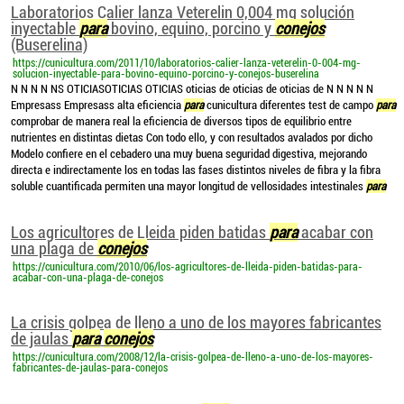
Laboratorios Calier lanza Veterelin 0,004 mg solución
inyectable
para
bovino, equino, porcino y
conejos
(Buserelina)
https://cunicultura.com/2011/10/laboratorios-calier-lanza-veterelin-0-004-mg-
solucion-inyectable-para-bovino-equino-porcino-y-conejos-buserelina
N N N N NS OTICIASOTICIAS OTICIAS oticias de oticias de oticias de N N N N N
Empresass Empresass alta eficiencia
para
cunicultura diferentes test de campo
para
comprobar de manera real la eficiencia de diversos tipos de equilibrio entre
nutrientes en distintas dietas Con todo ello, y con resultados avalados por dicho
Modelo confiere en el cebadero una muy buena seguridad digestiva, mejorando
directa e indirectamente los en todas las fases distintos niveles de fibra y la fibra
soluble cuantificada permiten una mayor longitud de vellosidades intestinales
para
Los agricultores de Lleida piden batidas
para
acabar con
una plaga de
conejos
https://cunicultura.com/2010/06/los-agricultores-de-lleida-piden-batidas-para-
acabar-con-una-plaga-de-conejos
La crisis golpea de lleno a uno de los mayores fabricantes
de jaulas
para
conejos
https://cunicultura.com/2008/12/la-crisis-golpea-de-lleno-a-uno-de-los-mayores-
fabricantes-de-jaulas-para-conejos