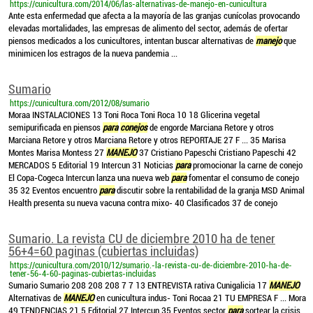
https://cunicultura.com/2014/06/las-alternativas-de-manejo-en-cunicultura
Ante esta enfermedad que afecta a la mayoría de las granjas cunícolas provocando
elevadas mortalidades, las empresas de alimento del sector, además de ofertar
piensos medicados a los cunicultores, intentan buscar alternativas de
manejo
que
minimicen los estragos de la nueva pandemia ...
Sumario
https://cunicultura.com/2012/08/sumario
Moraa INSTALACIONES 13 Toni Roca Toni Roca 10 18 Glicerina vegetal
semipurificada en piensos
para
conejos
de engorde Marciana Retore y otros
Marciana Retore y otros Marciana Retore y otros REPORTAJE 27 F ... 35 Marisa
Montes Marisa Montess 27
MANEJO
37 Cristiano Papeschi Cristiano Papeschi 42
MERCADOS 5 Editorial 19 Intercun 31 Noticias
para
promocionar la carne de conejo
El Copa-Cogeca Intercun lanza una nueva web
para
fomentar el consumo de conejo
35 32 Eventos encuentro
para
discutir sobre la rentabilidad de la granja MSD Animal
Health presenta su nueva vacuna contra mixo- 40 Clasificados 37 de conejo
Sumario. La revista CU de diciembre 2010 ha de tener
56+4=60 paginas (cubiertas incluidas)
https://cunicultura.com/2010/12/sumario.-la-revista-cu-de-diciembre-2010-ha-de-
tener-56-4-60-paginas-cubiertas-incluidas
Sumario Sumario 208 208 208 7 7 13 ENTREVISTA rativa Cunigalicia 17
MANEJO
Alternativas de
MANEJO
en cunicultura indus- Toni Rocaa 21 TU EMPRESA F ... Mora
49 TENDENCIAS 21 5 Editorial 27 Intercun 35 Eventos sector
para
sortear la crisis