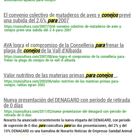
acidificantes-apsacid-para-conejos
El convenio colectivo de mataderos de aves y
conejos
prevé
una subida del 2,6%
para
2007
https://cunicultura.com/2007/10/el-convenio-colectivo-de-mataderos-de-aves-y-
conejos-preve-una-subida-del-2-6-para-2007
AVA logra el compromiso de la Conselleria
para
frenar la
plaga de
conejos
de la Vall d'Albaida
https://cunicultura.com/2007/08/ava-logra-el-compromiso-de-la-conselleria-para-
frenar-la-plaga-de-conejos-de-la-vall-d-albaida
Valor nutritivo de las materias primas
para
conejos
...
https://cunicultura.com/2003/06/valor-nutritivo-de-las-materias-primas-para-
conejos.-tablas-egran-2002
Nueva presentación del DENAGARD con período de retirada
de 0 días
https://cunicultura.com/2011/02/nueva-presentacion-del-denagard-con-periodo-de-
retirada-de-0-dias
Novartis ha anunciado recientemente la nueva etiqueta del DENAGARD, con periodo
de supresión de 0 días
para
cunicultura
para
las dos presentaciones, del 2% y del
10% DENAGARD es una tiamulina de Novartis Noticias de Empresas Sanidad Animal