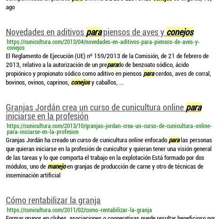
ago
Novedades en aditivos
para
piensos de aves y
conejos
https://cunicultura.com/2013/04/novedades-en-aditivos-para-piensos-de-aves-y-
conejos
El Reglamento de Ejecución (UE) nº 159/2013 de la Comisión, de 21 de febrero de
2013, relativo a la autorización de un pre
para
do de benzoato sódico, ácido
propiónico y propionato sódico como aditivo en piensos
para
cerdos, aves de corral,
bovinos, ovinos, caprinos,
conejos
y caballos, ...
Granjas Jordán crea un curso de cunicultura online
para
iniciarse en la profesión
https://cunicultura.com/2013/10/granjas-jordan-crea-un-curso-de-cunicultura-online-
para-iniciarse-en-la-profesion
Granjas Jordán ha creado un curso de cunicultura online enfocado
para
las personas
que quieran iniciarse en la profesión de cunicultor y quieran tener una visión general
de las tareas y lo que comporta el trabajo en la explotación Está formado por dos
módulos, uno de
manejo
en granjas de producción de carne y otro de técnicas de
inseminación artificial
Cómo rentabilizar la granja
https://cunicultura.com/2011/02/como-rentabilizar-la-granja
Formar grupos en clubes, asociaciones o cooperativas puede resultar beneficioso por