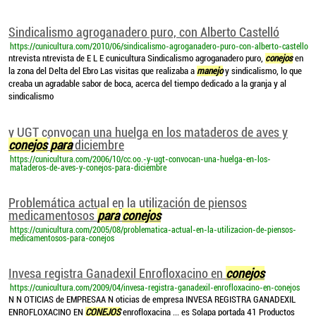
Sindicalismo agroganadero puro, con Alberto Castelló
https://cunicultura.com/2010/06/sindicalismo-agroganadero-puro-con-alberto-castello
ntrevista ntrevista de E L E cunicultura Sindicalismo agroganadero puro,
conejos
en
la zona del Delta del Ebro Las visitas que realizaba a
manejo
y sindicalismo, lo que
creaba un agradable sabor de boca, acerca del tiempo dedicado a la granja y al
sindicalismo
y UGT convocan una huelga en los mataderos de aves y
conejos
para
diciembre
https://cunicultura.com/2006/10/cc.oo.-y-ugt-convocan-una-huelga-en-los-
mataderos-de-aves-y-conejos-para-diciembre
Problemática actual en la utilización de piensos
medicamentosos
para
conejos
https://cunicultura.com/2005/08/problematica-actual-en-la-utilizacion-de-piensos-
medicamentosos-para-conejos
Invesa registra Ganadexil Enrofloxacino en
conejos
https://cunicultura.com/2009/04/invesa-registra-ganadexil-enrofloxacino-en-conejos
N N OTICIAS de EMPRESAA N oticias de empresa INVESA REGISTRA GANADEXIL
ENROFLOXACINO EN
CONEJOS
enrofloxacina ... es Solapa portada 41 Productos