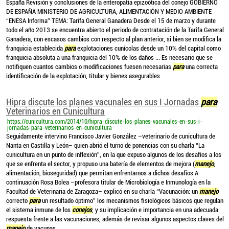
España Revisión y conclusiones de la enteropatía epizoótica del conejo GOBIERNO
DE ESPAÑA MINISTERIO DE AGRICULTURA, ALIMENTACIÓN Y MEDIO AMBIENTE
“ENESA Informa” TEMA: Tarifa General Ganadera Desde el 15 de marzo y durante
todo el año 2013 se encuentra abierto el periodo de contratación de la Tarifa General
Ganadera, con escasos cambios con respecto al plan anterior, si bien se modifica la
franquicia establecida
para
explotaciones cunícolas desde un 10% del capital como
franquicia absoluta a una franquicia del 10% de los daños ... Es necesario que se
notifiquen cuantos cambios o modificaciones fuesen necesarias
para
una correcta
identificación de la explotación, titular y bienes asegurables
Hipra discute los planes vacunales en sus I Jornadas
para
Veterinarios en Cunicultura
https://cunicultura.com/2014/10/hipra-discute-los-planes-vacunales-en-sus-i-
jornadas-para-veterinarios-en-cunicultura
Seguidamente intervino Francisco Javier González –veterinario de cunicultura de
Nanta en Castilla y León– quien abrió el turno de ponencias con su charla “La
cunicultura en un punto de inflexión”, en la que expuso algunos de los desafíos a los
que se enfrenta el sector, y propuso una batería de elementos de mejora (
manejo
,
alimentación, bioseguridad) que permitan enfrentarnos a dichos desafíos A
continuación Rosa Bolea –profesora titular de Microbiología e Inmunología en la
Facultad de Veterinaria de Zaragoza– explicó en su charla “Vacunación: un
manejo
correcto
para
un resultado óptimo” los mecanismos fisiológicos básicos que regulan
el sistema inmune de los
conejos
, y su implicación e importancia en una adecuada
respuesta frente a las vacunaciones, además de revisar algunos aspectos claves del
manejo
de vacunas