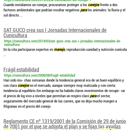
https://cunicultura.com/2015/03/la-iluminacion-del-conejar-1
Cuando instalamos un conejar, procuramos proteger a los
conejos
frente a dos
factores ambientales que podrían resultar negativos
para
los animales: la lluvia y el
sol directo ...
SAT GUCO crea sus I Jornadas Internacionales de
Cunicultura
https://cunicultura.com/2014/03/sat-guco-crea-sus-i-jornadas-internacionales-de-
cunicultura
En la cita participaron expertos en
manejo
, reproducción sanidad y nutrición cunícola
...
Frágil estabilidad
https://cunicultura.com/2008/08/fragil-estabilidad
Han sido mu- chas semanas donde la tendencia general era de un buen equilibrio y
con clara
conejos
en el mercado, aunque siempre muy matizada y con cierta
tendencia al equilibrio Sin embargo no ha habido claros movimientos de recupe- rar
el precio de kg vivo a niveles que permitan un respiro claro
para
el sector,
seguramente del mercado general de las carnes, que no deja mucho margen a
filigranas en el precio del conejo
Reglamento CE nº 1319/2001 de la Comisión de 29 de junio
de 2001 por el que se adopta el plan y se fijan las ayudas