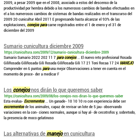
2009, a pesar 2009 que en el 2008, asociado a estos del descenso de la
productividad por hembra debido a los numerosos cambios de bandas efectuados en
el a los numerosos cambios de sistemas de bandas realizados en el transcurso del
2009 20 cunicultur Abril 2011 E progresando hasta alcanzar el 93% de las
explotaciones,
conejos
para
carne registrados entre el 1 de enero y el 31 de
diciembre del 2009
Sumario cunicultura diciembre 2009
https://cunicultura.com/2009/12/sumario-cunicultura-diciembre-2009
Sumario Sumario 2022 202 11 7
para
conejos
... El nuevo reto profesional Rosada
GiliRosada GiliRosada Gili Rosada GiliRosada Gili 17 21 Toni Rocaa 17 24
MANEJO
Comprender en 6 puntos
para
una mejor Observaciones a tener en cuenta en el
momento de proce- der a medicar F
Los
conejos
nos dirán lo que queremos saber
https://cunicultura.com/2009/08/los-conejos-nos-diran-lo-que-queremos-saber
Esta evalua-
Excrementos
... Un ganade- 10 10 10 ro con experiencia debe ser
excrementos
de los animales, capaz de revisar un lote de 5 jau- observando
variaciones en la con- ciones normales, aunque si hay al- de cecotrofos y, sobretodo,
la presencia de moco gelatinoso
Las alternativas de
manejo
en cunicultura