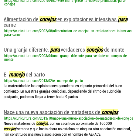
https://cunicultura.com/2007/04/sp-veterinaria-presenta-nuevas-premezclas-para-
conejos
Alimentación de
conejos
en explotaciones intensivas
para
carne
https://cunicultura.com/2002/08/alimentacion-de-conejos-en-explotaciones-intensivas-
para-carne
Una granja diferente,
para
verdaderos
conejos
de monte
https://cunicultura.com/2003/04/una-granja-diferente-para-verdaderos-conejos-de-
monte
El
manejo
del parto
https://cunicultura.com/2013/02/el-manejo-del-parto
La maternidad de las explotaciones ganaderas es el punto primordial del buen
comienzo. En nuestras granjas cunícolas, dependiendo del ritmo de cubrición
postparto, podemos llegar a tener hasta 9 partos ...
Nace una nueva asociación de mataderos de
conejos
https://cunicultura.com/2013/10/nace-una-nueva-asociacion-de-mataderos-de-conejos
Nueve mataderos de
conejos
, con un sacrificio aproximado de 160000
conejos
/semana y que hasta ahora no estaban en ninguna otra asociación nacional,
han constituido una nueva asociación con el nombre de AEFACE