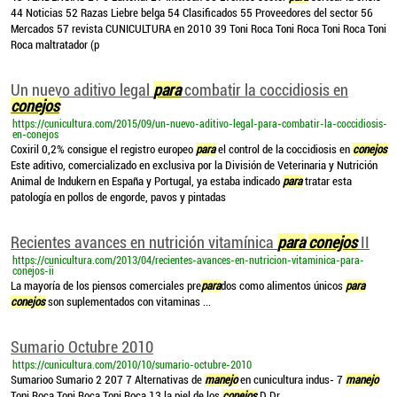
44 Noticias 52 Razas Liebre belga 54 Clasificados 55 Proveedores del sector 56
Mercados 57 revista CUNICULTURA en 2010 39 Toni Roca Toni Roca Toni Roca Toni
Roca maltratador (p
Un nuevo aditivo legal
para
combatir la coccidiosis en
conejos
https://cunicultura.com/2015/09/un-nuevo-aditivo-legal-para-combatir-la-coccidiosis-
en-conejos
Coxiril 0,2% consigue el registro europeo
para
el control de la coccidiosis en
conejos
Este aditivo, comercializado en exclusiva por la División de Veterinaria y Nutrición
Animal de Indukern en España y Portugal, ya estaba indicado
para
tratar esta
patología en pollos de engorde, pavos y pintadas
Recientes avances en nutrición vitamínica
para
conejos
II
https://cunicultura.com/2013/04/recientes-avances-en-nutricion-vitaminica-para-
conejos-ii
La mayoría de los piensos comerciales pre
para
dos como alimentos únicos
para
conejos
son suplementados con vitaminas ...
Sumario Octubre 2010
https://cunicultura.com/2010/10/sumario-octubre-2010
Sumarioo Sumario 2 207 7 Alternativas de
manejo
en cunicultura indus- 7
manejo
Toni Roca Toni Roca Toni Roca 13 la piel de los
conejos
D Dr ...