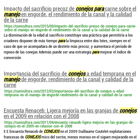
Impacto del sacrificio precoz de
conejos
para
carne sobre el
manejo
en engorde, el rendimiento de la canal y la calidad
de la carne
https://cunicultura.com/2015/09/impacto-del-sacrificio-precoz-de-conejos-para-carne-
sobre-el-manejo-en-engorde-el-rendimiento-de-la-canal-y-la-calidad-de-la-carne
La disminución de la edad al sacrificio constituye una práctica que permitiría a los
criadores disponer de más tiempo
para
la limpieza entre dos lotes, siempre en el
caso de que se acompañara de un destete más precoz, y aumentara el período de
reposo de las conejas Además puede ser una estrategia
para
mejorar el índice de
conversión
Importancia del sacrificio de
conejos
a edad temprana en el
manejo
de engorde, rendimiento de la canal y calidad de la
carne
https://cunicultura.com/2012/02/importancia-del-sacrificio-de-conejos-a-edad-
temprana-en-el-manejo-de-engorde-rendimiento-de-la-canal-y-calidad-de-la-carne
Encuesta Renaceb: Ligera mejoría en las granjas de
conejos
en el 2009 en relación con el 2008
https://cunicultura.com/2011/04/encuesta-renaceb-ligera-mejoria-en-las-granjas-de-
conejos-en-el-2009-en-relacion-con-el-2008
E E Encuesta Renaceb de
CONEJOS
en el 2009 Guillaume Coutelet explotaciones
francesas de
CONEJOS
mico del sector, menos moroso en el siguen mejorando en el