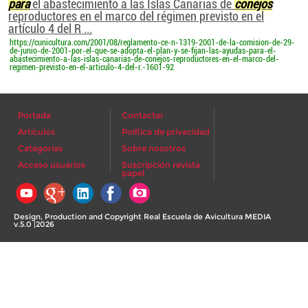
para
el abastecimiento a las Islas Canarias de
conejos
reproductores en el marco del régimen previsto en el
artículo 4 del R ...
https://cunicultura.com/2001/08/reglamento-ce-n-1319-2001-de-la-comision-de-29-
de-junio-de-2001-por-el-que-se-adopta-el-plan-y-se-fijan-las-ayudas-para-el-
abastecimiento-a-las-islas-canarias-de-conejos-reproductores-en-el-marco-del-
regimen-previsto-en-el-articulo-4-del-r.-1601-92
Portada
Contactar
Artículos
Política de privacidad
Categorías
Sobre nosotros
Acceso usuarios
Suscripción revista
papel
Design, Production and Copyright Real Escuela de Avicultura MEDIA
v.5.0 |2026