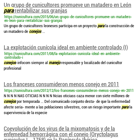
Un grupo de cunicultores promueve un matadero en León
para
rentabilizar sus granjas
https://cunicultura.com/2015/06/un-grupo-de-cunicultores-promueve-un-matadero-
en-leon-para-rentabilizar-sus-granjas
Un grupo de cunicultores leoneses participa en un proyecto
para
la construcción de
un matadero de
conejos
...
La explotación cunícola ideal en ambiente controlado (I)
https://cunicultura.com/2011/08/la-explotacion-cunicola-ideal-en-ambiente-
controlado-i
conejos
-infocom siempre al
manejo
responsable y localizado del cunicultor
profesional
Los franceses consumideron menos conejo en 2011
https://cunicultura.com/2012/12/los-franceses-consumideron-menos-conejo-en-2011
N N N N NAS OTICIAS N N N N Ncias oticiass caza menor con siete millones de
conejos
por temporada ... Del comunicado conjunto desta- de que la enfermedad
afecte seria- mente a las poblaciones silvestres, con un riesgo importante
para
la
supervivencia de la especie
Coevolución de los virus de la mixomatosis y de la
enfemedad hemorrágica con el conejo (Oryctolagus
cuniculus L., 1758) en la Panínsula Ibérica