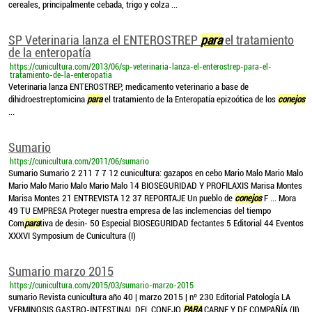
cereales, principalmente cebada, trigo y colza ...
SP Veterinaria lanza el ENTEROSTREP
para
el tratamiento
de la enteropatía
https://cunicultura.com/2013/06/sp-veterinaria-lanza-el-enterostrep-para-el-
tratamiento-de-la-enteropatia
Veterinaria lanza ENTEROSTREP, medicamento veterinario a base de
dihidroestreptomicina
para
el tratamiento de la Enteropatía epizoótica de los
conejos
...
Sumario
https://cunicultura.com/2011/06/sumario
Sumario Sumario 2 211 7 7 12 cunicultura: gazapos en cebo Mario Malo Mario Malo
Mario Malo Mario Malo Mario Malo 14 BIOSEGURIDAD Y PROFILAXIS Marisa Montes
Marisa Montes 21 ENTREVISTA 12 37 REPORTAJE Un pueblo de
conejos
F ... Mora
49 TU EMPRESA Proteger nuestra empresa de las inclemencias del tiempo
Com
para
tiva de desin- 50 Especial BIOSEGURIDAD fectantes 5 Editorial 44 Eventos
XXXVI Symposium de Cunicultura (I)
Sumario marzo 2015
https://cunicultura.com/2015/03/sumario-marzo-2015
sumario Revista cunicultura año 40 | marzo 2015 | nº 230 Editorial Patología LA
VERMINOSIS GASTRO-INTESTINAL DEL CONEJO
PARA
CARNE Y DE COMPAÑÍA (II)