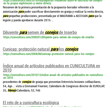
https://cunicultura.com/2015/09/preguntas-frecuentes-sobre-el-sacrificio-de-conejos-
en-la-propia-explotacion-y-venta-directa
Resumen de la primera presentación de la propuesta-borrador referente a la
autorización
para
poder sacrificar directamente en granja y realizar la venta directa,
para
pequeñas producciones, presentada por el MAGRAMA a AECOSAN
para
que la
legisle y pueda aprobarse durante 2016 ...
Diluyente
para
semen de
conejos
de Inserbo
https://cunicultura.com/2000/01/diluyente-para-semen-de-conejos-de-inserbo
Cunicap: protección natural
para
los
conejos
https://cunicultura.com/2004/08/cunicap-proteccion-natural-para-los-conejos
Índice anual de artículos publicados en CUNICULTURA en
2010
https://cunicultura.com/2010/12/indice-anual-de-articulos-publicados-en-cunicultura-
en-2010
procedentes de
conejos
de granja que presentan Entrevista lesiones colibacilares,
54, Ago ... vista a Emmanuel Fournier, Calendario de Congresos director de EUROLAP,
26,
Manejo
Calendario, 52, Feb
El reto de a cunicultura ecológica