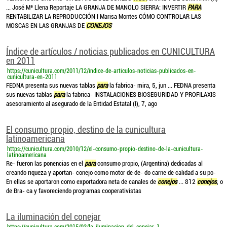
... José Mª Llena Reportaje LA GRANJA DE MANOLO SIERRA: INVERTIR
PARA
RENTABILIZAR LA REPRODUCCIÓN I Marisa Montes CÓMO CONTROLAR LAS
MOSCAS EN LAS GRANJAS DE
CONEJOS
Índice de artículos / noticias publicados en CUNICULTURA
en 2011
https://cunicultura.com/2011/12/indice-de-articulos-noticias-publicados-en-
cunicultura-en-2011
FEDNA presenta sus nuevas tablas
para
la fabrica- mira, 5, jun ... FEDNA presenta
sus nuevas tablas
para
la fabrica- INSTALACIONES BIOSEGURIDAD Y PROFILAXIS
asesoramiento al asegurado de la Entidad Estatal (I), 7, ago
El consumo propio, destino de la cunicultura
latinoamericana
https://cunicultura.com/2010/12/el-consumo-propio-destino-de-la-cunicultura-
latinoamericana
Re- fueron las ponencias en el
para
consumo propio, (Argentina) dedicadas al
creando riqueza y aportan- conejo como motor de de- do carne de calidad a su po-
En ellas se aportaron como exportadora neta de canales de
conejos
... 812
conejos
, o
de Bra- ca y favoreciendo programas cooperativistas
La iluminación del conejar