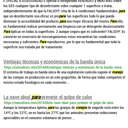
E SPECIAL B IOSEGURIDAD E special B ioseguridad VERDADES y MENTIRAS sobre
los DES cualquier tipo de desinfectante sobre cualquier 1 superficie a tratar,
independientemente de que la FALSO!!!: Una de la 4 condiciones fundamentales
para
que un desinfectante sea eficaz es pre
para
r las superficies todo lo que pueda
disminuir la accesibilidad del producto
para
una mejor eficacia del mismo
Para
ello,
es fundamental realizar previamente una limpieza con un detergente desincrustante
Para
Aplicar en todas la superficies: 2 aunque seguro que es suficiente? FALSO!!!: Es
convierte en reservorio de microorganismos estos encuentran las condiciones
necesarias y suficientes
Para
reproducirse, por lo que es fundamental que toda la
superficie sea tratada por de tratamiento
Ventajas técnicas y económicas de la banda única
https://cunicultura.com/2014/06/ventajas-tecnicas-y-economicas-de-la-banda-unica
El sistema de trabajo en banda única de una explotación cunícola supone el
manejo
de las conejas en producción en un solo grupo/lote, de forma que todas comparten el
mismo estado fisiológico en cada momento ...
La nave ideal
para
prevenir el golpe de calor
https://cunicultura.com/2015/06/la-nave-ideal-para-prevenir-el-golpe-de-calor
Aunque la temperatura óptima
para
las granjas de
conejos
de engorde está entre los
14ºC y los 22ºC, no es hasta los 27ºC que los animales presentan reducciones
apreciables en el consumo voluntario de pienso ...