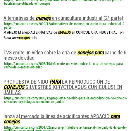
https://cunicultura.com/2003/06/establecido-el-limite-maximo-de-residuos-para-la-
bacitracina-utilizada-en-conejos
Alternativas de
manejo
en cunicultura industrial (2ª parte)
https://cunicultura.com/2010/12/alternativas-de-manejo-en-cunicultura-industrial-2-
parte
M ANEJO M anejo ALTERNATIVAS de
MANEJO
en CUNICULTURA INDUSTRIAL Toni
Roca www
conejos
-info
TV3 emite un vídeo sobre la cría de
conejos
para
carne de 6
meses de edad
https://cunicultura.com/2008/10/tv3-emite-un-video-sobre-la-cria-de-conejos-para-
carne-de-6-meses-de-edad
PROPUESTA DE NIDO
PARA
LA REPRODUCCIÓN DE
CONEJOS
SILVESTRES (ORYCTOLAGUS CUNICULUS) EN
JAULAS
https://cunicultura.com/2006/12/propuesta-de-nido-para-la-reproduccion-de-conejos-
silvestres-oryctolagus-cuniculus-en-jaulas
lanza al mercado la linea de acidificantes APSACID
para
conejos
https://cunicultura.com/2001/02/andres-pintaluba-s.a-.lanza-al-mercado-la-linea-de-