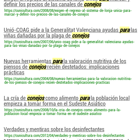
definir los precios de las canales de
conejos
https://cunicultura.com/2008/08/exigen-el-regreso-al-sistema-de-lonja-unica-para-
marcar-y-definir-los-precios-de-las-canales-de-conejos
Unió-COAG pide a la Generalitat Valenciana ayudas
para
las
viñas dañadas por la plaga de
conejos
https://cunicultura.com/2007/06/unio-coag-pide-a-la-generalitat-valenciana-ayudas-
para-las-vinas-danadas-por-la-plaga-de-conejos
Nuevas herramientas
para
la valoración nutritiva de los
piensos de
conejos
recién destetados: implicaciones
prácticas
https://cunicultura.com/2004/08/nuevas-herramientas-para-la-valoracion-nutritiva-
de-los-piensos-de-conejos-recien-destetados-implicaciones-practicas
La cría de
conejos
como alimento
para
la población local
empieza a tomar forma en el Sudeste Asiático
https://cunicultura.com/2008/10/la-cria-de-conejos-como-alimento-para-la-
poblacion-local-empieza-a-tomar-forma-en-el-sudeste-asiatico
Verdades y mentiras sobre los desinfectantes
https://cunicultura.com/2012/04/verdades-y-mentiras-sobre-los-desinfectantes