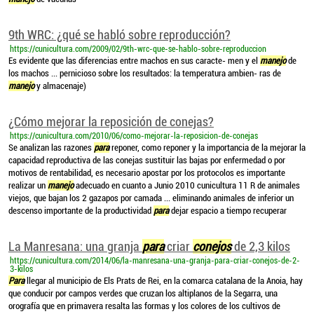
9th WRC: ¿qué se habló sobre reproducción?
https://cunicultura.com/2009/02/9th-wrc-que-se-hablo-sobre-reproduccion
Es evidente que las diferencias entre machos en sus caracte- men y el
manejo
de
los machos ... pernicioso sobre los resultados: la temperatura ambien- ras de
manejo
y almacenaje)
¿Cómo mejorar la reposición de conejas?
https://cunicultura.com/2010/06/como-mejorar-la-reposicion-de-conejas
Se analizan las razones
para
reponer, como reponer y la importancia de la mejorar la
capacidad reproductiva de las conejas sustituir las bajas por enfermedad o por
motivos de rentabilidad, es necesario apostar por los protocolos es importante
realizar un
manejo
adecuado en cuanto a Junio 2010 cunicultura 11 R de animales
viejos, que bajan los 2 gazapos por camada ... eliminando animales de inferior un
descenso importante de la productividad
para
dejar espacio a tiempo recuperar
La Manresana: una granja
para
criar
conejos
de 2,3 kilos
https://cunicultura.com/2014/06/la-manresana-una-granja-para-criar-conejos-de-2-
3-kilos
Para
llegar al municipio de Els Prats de Rei, en la comarca catalana de la Anoia, hay
que conducir por campos verdes que cruzan los altiplanos de la Segarra, una
orografía que en primavera resalta las formas y los colores de los cultivos de