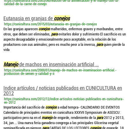
https://cunicultura.com/2003/06/relacion-de-la-alimentacion-y-el-manejo-con-la-
calidad-de-la-carne-de-conejo
Eutanasia en granjas de
conejos
https://cunicultura.com/2015/03/eutanasia-en-granjas-de-conejos
En las granjas aparecen
conejos
malheridos, enfermos graves y moribundos, entre
otros, que deben ser eliminados,
para
evitarles dolor y sufrimiento El sacrificio es un
aspecto desagradable y emocionalmente poco aceptable, en la relación de los
productores con sus animales; pero es mucho peor a la inversa,
para
quien pierde la
vida
Manejo
de machos en inseminación artificial ...
https://cunicultura.com/2000/01/manejo-de-machos-en-inseminacion-artificial.-
produccion-de-semen-y-calidad-y-ii
Indice artículos / noticias publicados en CUNICULTURA en
2012
https://cunicultura.com/2012/12/indice-articulos-noticias-publicados-en-cunicultura-
en-2012
Importancia del sacrificio de
conejos
a edad tempra- CALENDARIO DE EVENTOS
Calendario de principales eventos en cunicultura XXXVII Symposium de ASESCU:
participativo pero na en el
manejo
de engorde, rendimiento de la
para
2012 y 2013,
34, jun ... Una nueva feria ganadera congrega a las principales Glicerina vegetal
semipurificada en piensos
para
CARTAS DE LOS LECTORES
conejos
de engorde, 18,