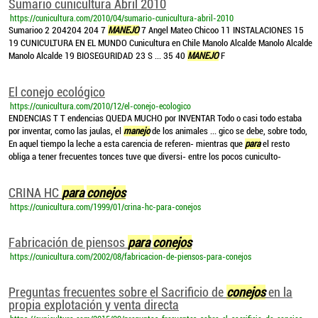
Sumario cunicultura Abril 2010
https://cunicultura.com/2010/04/sumario-cunicultura-abril-2010
Sumarioo 2 204204 204 7
MANEJO
7 Angel Mateo Chicoo 11 INSTALACIONES 15
19 CUNICULTURA EN EL MUNDO Cunicultura en Chile Manolo Alcalde Manolo Alcalde
Manolo Alcalde 19 BIOSEGURIDAD 23 S ... 35 40
MANEJO
F
El conejo ecológico
https://cunicultura.com/2010/12/el-conejo-ecologico
ENDENCIAS T T endencias QUEDA MUCHO por INVENTAR Todo o casi todo estaba
por inventar, como las jaulas, el
manejo
de los animales ... gico se debe, sobre todo,
En aquel tiempo la leche a esta carencia de referen- mientras que
para
el resto
obliga a tener frecuentes tonces tuve que diversi- entre los pocos cuniculto-
CRINA HC
para
conejos
https://cunicultura.com/1999/01/crina-hc-para-conejos
Fabricación de piensos
para
conejos
https://cunicultura.com/2002/08/fabricacion-de-piensos-para-conejos
Preguntas frecuentes sobre el Sacrificio de
conejos
en la
propia explotación y venta directa