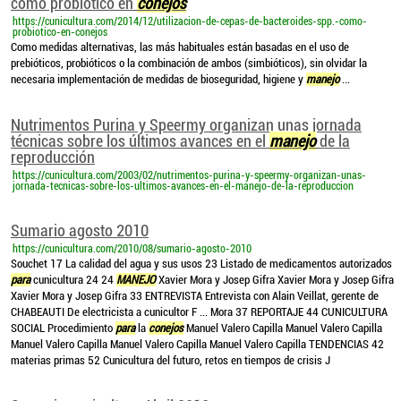
como probiótico en
conejos
https://cunicultura.com/2014/12/utilizacion-de-cepas-de-bacteroides-spp.-como-
probiotico-en-conejos
Como medidas alternativas, las más habituales están basadas en el uso de
prebióticos, probióticos o la combinación de ambos (simbióticos), sin olvidar la
necesaria implementación de medidas de bioseguridad, higiene y
manejo
...
Nutrimentos Purina y Speermy organizan unas jornada
técnicas sobre los últimos avances en el
manejo
de la
reproducción
https://cunicultura.com/2003/02/nutrimentos-purina-y-speermy-organizan-unas-
jornada-tecnicas-sobre-los-ultimos-avances-en-el-manejo-de-la-reproduccion
Sumario agosto 2010
https://cunicultura.com/2010/08/sumario-agosto-2010
Souchet 17 La calidad del agua y sus usos 23 Listado de medicamentos autorizados
para
cunicultura 24 24
MANEJO
Xavier Mora y Josep Gifra Xavier Mora y Josep Gifra
Xavier Mora y Josep Gifra 33 ENTREVISTA Entrevista con Alain Veillat, gerente de
CHABEAUTI De electricista a cunicultor F ... Mora 37 REPORTAJE 44 CUNICULTURA
SOCIAL Procedimiento
para
la
conejos
Manuel Valero Capilla Manuel Valero Capilla
Manuel Valero Capilla Manuel Valero Capilla Manuel Valero Capilla TENDENCIAS 42
materias primas 52 Cunicultura del futuro, retos en tiempos de crisis J