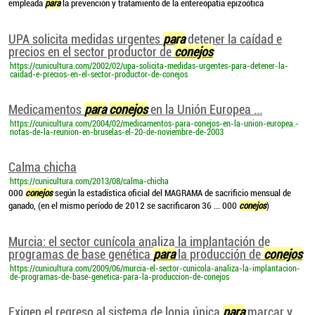
empleada
para
la prevención y tratamiento de la entereopatía epizoótica
UPA solicita medidas urgentes
para
detener la caídad e
precios en el sector productor de
conejos
https://cunicultura.com/2002/02/upa-solicita-medidas-urgentes-para-detener-la-
caidad-e-precios-en-el-sector-productor-de-conejos
Medicamentos
para
conejos
en la Unión Europea ...
https://cunicultura.com/2004/02/medicamentos-para-conejos-en-la-union-europea.-
notas-de-la-reunion-en-bruselas-el-20-de-noviembre-de-2003
Calma chicha
https://cunicultura.com/2013/08/calma-chicha
000
conejos
según la estadística oficial del MAGRAMA de sacrificio mensual de
ganado, (en el mismo período de 2012 se sacrificaron 36 ... 000
conejos
)
Murcia: el sector cunícola analiza la implantación de
programas de base genética
para
la producción de
conejos
https://cunicultura.com/2009/06/murcia-el-sector-cunicola-analiza-la-implantacion-
de-programas-de-base-genetica-para-la-produccion-de-conejos
Exigen el regreso al sistema de lonja única
para
marcar y