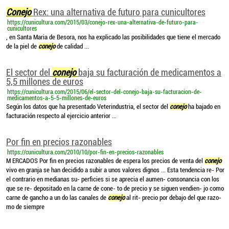
Conejo
Rex: una alternativa de futuro para cunicultores
https://cunicultura.com/2015/03/conejo-rex-una-alternativa-de-futuro-para-
cunicultores
, en Santa Maria de Besora, nos ha explicado las posibilidades que tiene el mercado
de la piel de
conejo
de calidad ...
El sector del
conejo
baja su facturación de medicamentos a
5,5 millones de euros
https://cunicultura.com/2015/06/el-sector-del-conejo-baja-su-facturacion-de-
medicamentos-a-5-5-millones-de-euros
Según los datos que ha presentado Veterindustria, el sector del
conejo
ha bajado en
facturación respecto al ejercicio anterior ...
Por fin en precios razonables
https://cunicultura.com/2010/10/por-fin-en-precios-razonables
M ERCADOS Por fin en precios razonables de espera los precios de venta del
conejo
vivo en granja se han decidido a subir a unos valores dignos ... Esta tendencia re- Por
el contrario en medianas su- perficies si se aprecia el aumen- consonancia con los
que se re- depositado en la carne de cone- to de precio y se siguen vendien- jo como
carne de gancho a un do las canales de
conejo
al rit- precio por debajo del que razo-
mo de siempre