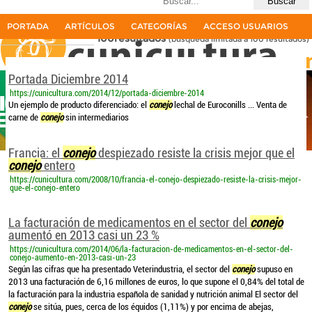
Últimas búsquedas
inyectar conejo
PORTADA
ARTÍCULOS
CATEGORÍAS
ACCESO USUARIOS
100resultados
(búsqueda limitada a 100 resultados)
La primera revista del sector cunícola en español
Portada Diciembre 2014
https://cunicultura.com/2014/12/portada-diciembre-2014
Un ejemplo de producto diferenciado: el
conejo
lechal de Euroconills ... Venta de
carne de
conejo
sin intermediarios
Francia: el
conejo
despiezado resiste la crisis mejor que el
conejo
entero
https://cunicultura.com/2008/10/francia-el-conejo-despiezado-resiste-la-crisis-mejor-
que-el-conejo-entero
La facturación de medicamentos en el sector del
conejo
aumentó en 2013 casi un 23 %
https://cunicultura.com/2014/06/la-facturacion-de-medicamentos-en-el-sector-del-
conejo-aumento-en-2013-casi-un-23
Según las cifras que ha presentado Veterindustria, el sector del
conejo
supuso en
2013 una facturación de 6,16 millones de euros, lo que supone el 0,84% del total de
la facturación para la industria española de sanidad y nutrición animal El sector del
conejo
se sitúa, pues, cerca de los équidos (1,11%) y por encima de abejas,