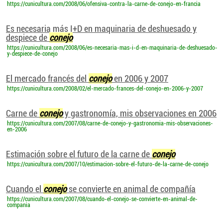
https://cunicultura.com/2008/06/ofensiva-contra-la-carne-de-conejo-en-francia
Es necesaria más I+D en maquinaria de deshuesado y
despiece de
conejo
https://cunicultura.com/2008/06/es-necesaria-mas-i-d-en-maquinaria-de-deshuesado-
y-despiece-de-conejo
El mercado francés del
conejo
en 2006 y 2007
https://cunicultura.com/2008/02/el-mercado-frances-del-conejo-en-2006-y-2007
Carne de
conejo
y gastronomía, mis observaciones en 2006
https://cunicultura.com/2007/08/carne-de-conejo-y-gastronomia-mis-observaciones-
en-2006
Estimación sobre el futuro de la carne de
conejo
https://cunicultura.com/2007/10/estimacion-sobre-el-futuro-de-la-carne-de-conejo
Cuando el
conejo
se convierte en animal de compañía
https://cunicultura.com/2007/08/cuando-el-conejo-se-convierte-en-animal-de-
compania