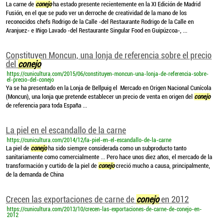
La carne de
conejo
ha estado presente recientemente en la XI Edición de Madrid
Fusión, en el que se pudo ver un derroche de creatividad de la mano de los
reconocidos chefs Rodrigo de la Calle -del Restaurante Rodrigo de la Calle en
Aranjuez- e Iñigo Lavado -del Restaurante Singular Food en Guipúzcoa-, ...
Constituyen Moncun, una lonja de referencia sobre el precio
del
conejo
https://cunicultura.com/2015/06/constituyen-moncun-una-lonja-de-referencia-sobre-
el-precio-del-conejo
Ya se ha presentado en la Lonja de Bellpuig el Mercado en Origen Nacional Cunícola
(Moncun), una lonja que pretende establecer un precio de venta en origen del
conejo
de referencia para toda España ...
La piel en el escandallo de la carne
https://cunicultura.com/2014/12/la-piel-en-el-escandallo-de-la-carne
La piel de
conejo
ha sido siempre considerada como un subproducto tanto
sanitariamente como comercialmente ... Pero hace unos diez años, el mercado de la
transformación y curtido de la piel de
conejo
creció mucho a causa, principalmente,
de la demanda de China
Crecen las exportaciones de carne de
conejo
en 2012
https://cunicultura.com/2013/10/crecen-las-exportaciones-de-carne-de-conejo-en-
2012