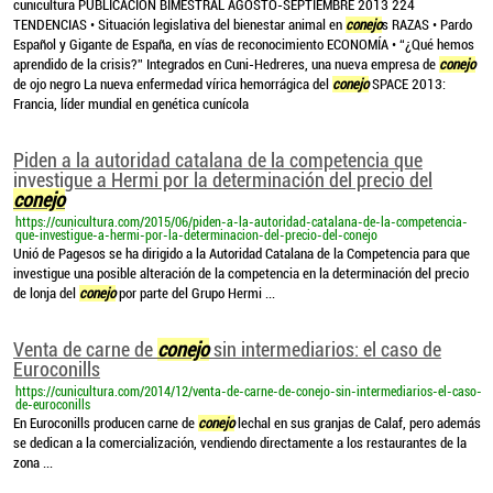
cunicultura PUBLICACIÓN BIMESTRAL AGOSTO-SEPTIEMBRE 2013 224
TENDENCIAS • Situación legislativa del bienestar animal en
conejo
s RAZAS • Pardo
Español y Gigante de España, en vías de reconocimiento ECONOMÍA • “¿Qué hemos
aprendido de la crisis?” Integrados en Cuni-Hedreres, una nueva empresa de
conejo
de ojo negro La nueva enfermedad vírica hemorrágica del
conejo
SPACE 2013:
Francia, líder mundial en genética cunícola
Piden a la autoridad catalana de la competencia que
investigue a Hermi por la determinación del precio del
conejo
https://cunicultura.com/2015/06/piden-a-la-autoridad-catalana-de-la-competencia-
que-investigue-a-hermi-por-la-determinacion-del-precio-del-conejo
Unió de Pagesos se ha dirigido a la Autoridad Catalana de la Competencia para que
investigue una posible alteración de la competencia en la determinación del precio
de lonja del
conejo
por parte del Grupo Hermi ...
Venta de carne de
conejo
sin intermediarios: el caso de
Euroconills
https://cunicultura.com/2014/12/venta-de-carne-de-conejo-sin-intermediarios-el-caso-
de-euroconills
En Euroconills producen carne de
conejo
lechal en sus granjas de Calaf, pero además
se dedican a la comercialización, vendiendo directamente a los restaurantes de la
zona ...