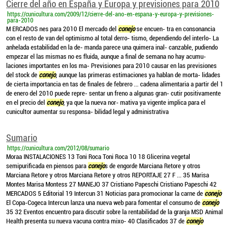
Cierre del año en España y Europa y previsiones para 2010
https://cunicultura.com/2009/12/cierre-del-ano-en-espana-y-europa-y-previsiones-
para-2010
M ERCADOS nes para 2010 El mercado del
conejo
se encuen- tra en consonancia
con el resto de van del optimismo al total derro- tismo, dependiendo del interlo- La
anhelada estabilidad en la de- manda parece una quimera inal- canzable, pudiendo
empezar el las mismas no es fluida, aunque a final de semana no hay acumu-
laciones importantes en los ma- Previsiones para 2010 causar en las previsiones
del stock de
conejo
, aunque las primeras estimaciones ya hablan de morta- lidades
de cierta importancia en tas de finales de febrero ... cadena alimentaria a partir del 1
de enero del 2010 puede repre- sentar un freno a algunas gran- cutir positivamente
en el precio del
conejo
, ya que la nueva nor- mativa ya vigente implica para el
cunicultor aumentar su responsa- bilidad legal y administrativa
Sumario
https://cunicultura.com/2012/08/sumario
Moraa INSTALACIONES 13 Toni Roca Toni Roca 10 18 Glicerina vegetal
semipurificada en piensos para
conejo
s de engorde Marciana Retore y otros
Marciana Retore y otros Marciana Retore y otros REPORTAJE 27 F ... 35 Marisa
Montes Marisa Montess 27 MANEJO 37 Cristiano Papeschi Cristiano Papeschi 42
MERCADOS 5 Editorial 19 Intercun 31 Noticias para promocionar la carne de
conejo
El Copa-Cogeca Intercun lanza una nueva web para fomentar el consumo de
conejo
35 32 Eventos encuentro para discutir sobre la rentabilidad de la granja MSD Animal
Health presenta su nueva vacuna contra mixo- 40 Clasificados 37 de
conejo