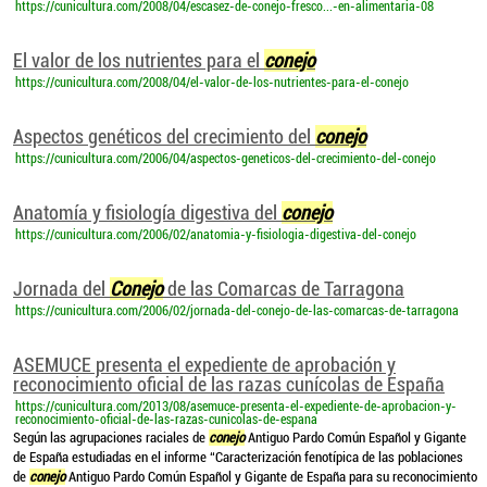
https://cunicultura.com/2008/04/escasez-de-conejo-fresco...-en-alimentaria-08
El valor de los nutrientes para el
conejo
https://cunicultura.com/2008/04/el-valor-de-los-nutrientes-para-el-conejo
Aspectos genéticos del crecimiento del
conejo
https://cunicultura.com/2006/04/aspectos-geneticos-del-crecimiento-del-conejo
Anatomía y fisiología digestiva del
conejo
https://cunicultura.com/2006/02/anatomia-y-fisiologia-digestiva-del-conejo
Jornada del
Conejo
de las Comarcas de Tarragona
https://cunicultura.com/2006/02/jornada-del-conejo-de-las-comarcas-de-tarragona
ASEMUCE presenta el expediente de aprobación y
reconocimiento oficial de las razas cunícolas de España
https://cunicultura.com/2013/08/asemuce-presenta-el-expediente-de-aprobacion-y-
reconocimiento-oficial-de-las-razas-cunicolas-de-espana
Según las agrupaciones raciales de
conejo
Antiguo Pardo Común Español y Gigante
de España estudiadas en el informe “Caracterización fenotípica de las poblaciones
de
conejo
Antiguo Pardo Común Español y Gigante de España para su reconocimiento