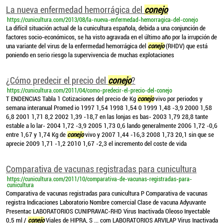
La nueva enfermedad hemorrágica del
conejo
https://cunicultura.com/2013/08/la-nueva-enfermedad-hemorragica-del-conejo
La difícil situación actual de la cunicultura española, debida a una conjunción de
factores socio-económicos, se ha visto agravada en el último año por la irrupción de
una variante del virus de la enfermedad hemorrágica del
conejo
(RHDV) que está
poniendo en serio riesgo la supervivencia de muchas explotaciones
¿Cómo predecir el precio del
conejo
?
https://cunicultura.com/2011/04/como-predecir-el-precio-del-conejo
T ENDENCIAS Tabla 1 Cotizaciones del precio de Kg
conejo
vivo por periodos y
semana interanual Promed io 1997 1,54 1998 1,54 0 1999 1,48 -3,9 2000 1,58
6,8 2001 1,71 8,2 2002 1,39 -18,7 en las lonjas es bas- 2003 1,79 28,8 tante
estable a lo lar- 2004 1,72 -3,9 2005 1,73 0,6 lando generalmente 2006 1,72 -0,6
entre 1,67 y 1,74 Kg de
conejo
vivo y 2007 1,44 -16,3 2008 1,73 20,1 sin que se
aprecie 2009 1,71 -1,2 2010 1,67 -2,3 el incremento del coste de vida
Comparativa de vacunas registradas para cunicultura
https://cunicultura.com/2011/10/comparativa-de-vacunas-registradas-para-
cunicultura
Comparativa de vacunas registradas para cunicultura P Comparativa de vacunas
registra Indicaciones Laboratorio Nombre comercial Clase de vacuna Adyuvante
Presentac LABORATORIOS CUNIPRAVAC-RHD Virus Inactivada Oleoso Inyectable
0,5 ml /
conejo
Viales de HIPRA, S ... com LABORATORIOS ARVILAP Virus Inactivada