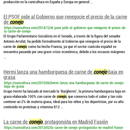
producción en la cunicultura en España y Europa en general ...
El PSOE pide al Gobierno que renegocie el precio de la carne
de
conejo
https://cunicultura.com/2014/12/el-psoe-pide-al-gobierno-que-renegocie-el-precio-de-
la-carne-de-conejo
El Grupo Parlamentario Socialista en el Senado, a través de la figura del senador
Antonio Arrufat, ha pedido formalmente al Gobierno que renegocie el precio de la
carne de
conejo
, como ha hecho Francia, ya que el sector cunícola español se
encuentra pasando por una grave crisis económica, debido a los escasos márgenes
...
Hermi lanza una hamburguesa de carne de
conejo
baja en
grasa
https://cunicultura.com/2015/06/hermi-lanza-una-hamburguesa-de-carne-de-conejo-
baja-en-grasa
Grupo Hermi ha lanzado al mercado la ‘Burghermi’, la primera hamburguesa baja en
grasa elaborada 100% con carne de
conejo
, que conserva todo el sabor y tan solo
contiene un 2% de materia grasa, ideal para los niños y los deportistas, por su alto
contenido en proteínas y vitamina B12 ...
La carne de
conejo
, protagonista en Madrid Fusión
https://cunicultura.com/2013/02/la-carne-de-conejo-protagonista-en-madrid-fusion