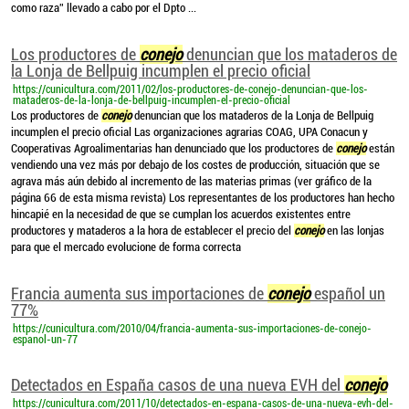
como raza” llevado a cabo por el Dpto ...
Los productores de
conejo
denuncian que los mataderos de
la Lonja de Bellpuig incumplen el precio oficial
https://cunicultura.com/2011/02/los-productores-de-conejo-denuncian-que-los-
mataderos-de-la-lonja-de-bellpuig-incumplen-el-precio-oficial
Los productores de
conejo
denuncian que los mataderos de la Lonja de Bellpuig
incumplen el precio oficial Las organizaciones agrarias COAG, UPA Conacun y
Cooperativas Agroalimentarias han denunciado que los productores de
conejo
están
vendiendo una vez más por debajo de los costes de producción, situación que se
agrava más aún debido al incremento de las materias primas (ver gráfico de la
página 66 de esta misma revista) Los representantes de los productores han hecho
hincapié en la necesidad de que se cumplan los acuerdos existentes entre
productores y mataderos a la hora de establecer el precio del
conejo
en las lonjas
para que el mercado evolucione de forma correcta
Francia aumenta sus importaciones de
conejo
español un
77%
https://cunicultura.com/2010/04/francia-aumenta-sus-importaciones-de-conejo-
espanol-un-77
Detectados en España casos de una nueva EVH del
conejo
https://cunicultura.com/2011/10/detectados-en-espana-casos-de-una-nueva-evh-del-