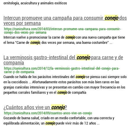
ornitología, acuicultura y animales exóticos
Intercun promueve una campaña para consumir
conejo
dos
veces por semana
https://cunicultura.com/2014/03/intercun-promueve-una-campana-para-consumir-
conejo-dos-veces-por-semana
Intercun vuelve a promocionar la carne de
conejo
con una nueva campaña que tiene
el lema “Carne de
conejo
, dos veces por semana, una buena costumbre” ...
La verminosis gastro-intestinal del
conejo
para carne y de
companía
https://cunicultura.com/2014/12/la-verminosis-gastro-intestinal-del-conejo-para-
carne-y-de-compania
Cuando se habla de los parásitos intestinales del
conejo
se piensa casi siempre solo
en la coccidiosis ... Afortunadamente estos parásitos son más bien raros en las
granjas cunícolas intensivas y se presentan en cambio con mayor frecuencia en los
pequeños corrales familiares y en el
conejo
de compañía
¿Cuántos años vive un
conejo
?
https://cunicultura.com/2014/09/cuantos-anos-vive-un-conejo
Gozando de buena salud, criado en un medio confortable, con una correcta y
equilibrada alimentación, un
conejo
puede vivir más de 12 años ...