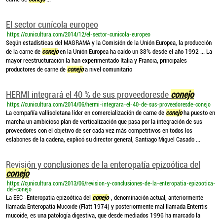
El sector cunícola europeo
https://cunicultura.com/2014/12/el-sector-cunicola-europeo
Según estadísticas del MAGRAMA y la Comisión de la Unión Europea, la producción
de la carne de
conejo
en la Unión Europea ha caído un 38% desde el año 1992 ... La
mayor reestructuración la han experimentado Italia y Francia, principales
productores de carne de
conejo
a nivel comunitario
HERMI integrará el 40 % de sus proveedoresde
conejo
https://cunicultura.com/2014/06/hermi-integrara-el-40-de-sus-proveedoresde-conejo
La compañía vallisoletana líder en comercialización de carne de
conejo
ha puesto en
marcha un ambicioso plan de verticalización que pasa por la integración de sus
proveedores con el objetivo de ser cada vez más competitivos en todos los
eslabones de la cadena, explicó su director general, Santiago Miguel Casado ...
Revisión y conclusiones de la enteropatía epizoótica del
conejo
https://cunicultura.com/2013/06/revision-y-conclusiones-de-la-enteropatia-epizootica-
del-conejo
La EEC -Enteropatia epizoótica del
conejo
-, denominación actual, anteriormente
llamada Enteropatía Mucoide (Flatt 1974) y posteriormente mal llamada Enteritis
mucoide, es una patología digestiva, que desde mediados 1996 ha marcado la