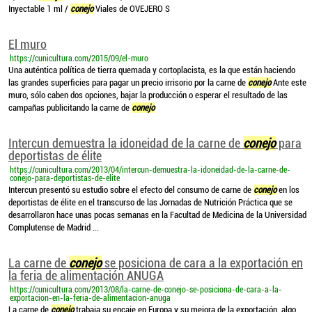
Inyectable 1 ml /
conejo
Viales de OVEJERO S
El muro
https://cunicultura.com/2015/09/el-muro
Una auténtica política de tierra quemada y cortoplacista, es la que están haciendo
las grandes superficies para pagar un precio irrisorio por la carne de
conejo
Ante este
muro, sólo caben dos opciones, bajar la producción o esperar el resultado de las
campañas publicitando la carne de
conejo
Intercun demuestra la idoneidad de la carne de
conejo
para
deportistas de élite
https://cunicultura.com/2013/04/intercun-demuestra-la-idoneidad-de-la-carne-de-
conejo-para-deportistas-de-elite
Intercun presentó su estudio sobre el efecto del consumo de carne de
conejo
en los
deportistas de élite en el transcurso de las Jornadas de Nutrición Práctica que se
desarrollaron hace unas pocas semanas en la Facultad de Medicina de la Universidad
Complutense de Madrid ...
La carne de
conejo
se posiciona de cara a la exportación en
la feria de alimentación ANUGA
https://cunicultura.com/2013/08/la-carne-de-conejo-se-posiciona-de-cara-a-la-
exportacion-en-la-feria-de-alimentacion-anuga
La carne de
conejo
trabaja su encaje en Europa y su mejora de la exportación, algo