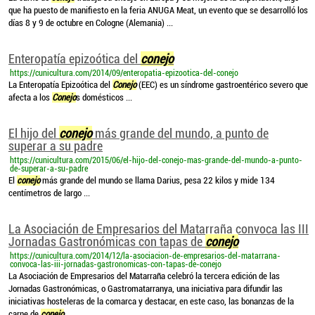
que ha puesto de manifiesto en la feria ANUGA Meat, un evento que se desarrolló los
días 8 y 9 de octubre en Cologne (Alemania) ...
Enteropatía epizoótica del
conejo
https://cunicultura.com/2014/09/enteropatia-epizootica-del-conejo
La Enteropatía Epizoótica del
Conejo
(EEC) es un síndrome gastroentérico severo que
afecta a los
Conejo
s domésticos ...
El hijo del
conejo
más grande del mundo, a punto de
superar a su padre
https://cunicultura.com/2015/06/el-hijo-del-conejo-mas-grande-del-mundo-a-punto-
de-superar-a-su-padre
El
conejo
más grande del mundo se llama Darius, pesa 22 kilos y mide 134
centímetros de largo ...
La Asociación de Empresarios del Matarraña convoca las III
Jornadas Gastronómicas con tapas de
conejo
https://cunicultura.com/2014/12/la-asociacion-de-empresarios-del-matarrana-
convoca-las-iii-jornadas-gastronomicas-con-tapas-de-conejo
La Asociación de Empresarios del Matarraña celebró la tercera edición de las
Jornadas Gastronómicas, o Gastromatarranya, una iniciativa para difundir las
iniciativas hosteleras de la comarca y destacar, en este caso, las bonanzas de la
carne de
conejo
...