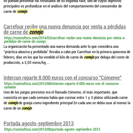
se puedan presentar los resultados de su segunda fase, uno de cuyos objetivos
principales es profundizar en el análisis del comportamiento del consumidor de
carne de
conejo
Carrefour recibe una nueva denuncia por venta a pérdidas
de carne de
conejo
https://cunicultura.com/2014/03/carrefour-recibe-una-nueva-denuncia-por-venta-a-
perdidas-de-carne-de-conejo
La organización ha presentado una nueva demanda ante lo que considera una
“práctica abusiva y prohibida” llevaba a cabo por Carrefour en la primera quincena de
febrero, días en los que ha vendido el kilo de carne de
conejo
por debajo del coste de
producción, a 3,50 euros/kg ...
Intercun reparte 8.000 euros con el concurso "Cómeme"
https://cunicultura.com/2013/08/intercun-reparte-8.000-euros-con-el-concurso-
comeme
Uno de los juegos previstos era el llamado Cómeme, el más importante, que
consistía en que cada semana había que cocinar entre 1 y 3 platos utilizando carne
de
conejo
de granja como ingrediente principal En cada uno se debía usar al menos la
carne de un
conejo
Portada agosto-septiembre 2013
https://cunicultura.com/2013/08/portada-agosto-septiembre-2013