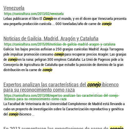
Venezuela
https://cunicultura.com/2013/02/venezuela
Lebas publicaron el libro El
Conejo
en el mundo, y en él dicen que Venezuela presenta
una pequeña producción cunícola ... 000 toneladas/año de carne de
conejo
Noticias de Gailcia, Madrid, Aragón y Cataluña
https://cunicultura.com/2015/09/noticias-de-gailcia-madrid-aragon-y-cataluna
Galicia: los bajos precios asfixian a 250 granjas cunícolas Madrid: Asaja Tarragona
pide impulsar promoción consumo
conejo
para recuperar precios Aragón: Las granjas
de
conejo
en la ruina: peligran 300 empleos Cataluña: La Unió de Pagesos pide a la
Consejería de Agricultura de Cataluña que estudie la posición de dominio de la gran
distribución en la carne de
conejo
Expertos analizan las características del
conejo
ibicenco
para su reconocimiento como raza
https://cunicultura.com/2013/08/expertos-analizan-las-caracteristicas-del-conejo-
ibicenco-para-su-reconocimiento-como-raza
La Facultad de Veterinaria de la Universidad Complutense de Madrid está llevando a
cabo un proyecto de investigación sobre la Caracterización reproductiva y genética
del
conejo
ibicenco ...
En 2013 aumentaron las exportaciones de carne de
conejo