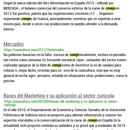
Según la nueva edición del libro Alimentación en España 2013 –editado por
MERCASA-, el balance comercial del comercio exterior de la carne de
conejo
en
2012 fue positivo, puesto que las exportaciones crecieron (+2 ... Seguimos
importando
conejo
s de Francia, principalmente, mientras que se exportan a este
mismo país, donde a veces sus producciones no pueden atender a la demanda
interna
Mercados
https://cunicultura.com/2011/10/mercados
No podemos basarnos en la falta- exceso de
conejo
localmente, incluso en periodos
tan cortos como semanas Es frecuente encontrar repre- sentantes del sector comer-
cializador quejarse de la falta de
conejo
como de invertirse la so de canales para
colocar o, mejor dicho, reventar para co- siva de la cunicultura, sino que es muy
general al sector agro- pecuario, estando en situaciones otras producciones, como la
porcina
Bases del Marketing y su aplicación al sector cunícola
https://cunicultura.com/2015/09/bases-del-marketing-y-su-aplicacion-al-sector-
cunicola
En el año 2010, el Departamento de Economía y Ciencias Sociales de la Universitat
Politècnica de València inició un proyecto para obtener información y conocer los
aspectos vinculados a la comercialización de la carne de
conejo
en España En la
actualidad, este proyecto continúa su andadura y se prevé que a mediados de 2015