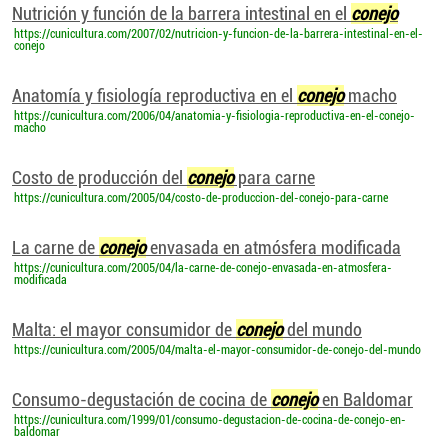
Nutrición y función de la barrera intestinal en el
conejo
https://cunicultura.com/2007/02/nutricion-y-funcion-de-la-barrera-intestinal-en-el-
conejo
Anatomía y fisiología reproductiva en el
conejo
macho
https://cunicultura.com/2006/04/anatomia-y-fisiologia-reproductiva-en-el-conejo-
macho
Costo de producción del
conejo
para carne
https://cunicultura.com/2005/04/costo-de-produccion-del-conejo-para-carne
La carne de
conejo
envasada en atmósfera modificada
https://cunicultura.com/2005/04/la-carne-de-conejo-envasada-en-atmosfera-
modificada
Malta: el mayor consumidor de
conejo
del mundo
https://cunicultura.com/2005/04/malta-el-mayor-consumidor-de-conejo-del-mundo
Consumo-degustación de cocina de
conejo
en Baldomar
https://cunicultura.com/1999/01/consumo-degustacion-de-cocina-de-conejo-en-
baldomar