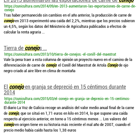
https://cunicultura.com/2014/09/en-2013-aumentaron-las-exportaciones-de-carne-de-
conejo
Tras haber permanecido sin cambios en el año anterior, la producción de carne de
conejo
en 2013 experimentó una caída del 2,2%, mientras que los precios subieron
un 4,5%, según los datos del Ministerio de Agricultura publicados a efectos de
calcular la renta agraria ...
Tierra de
conejo
s ...
https://cunicultura.com/2013/10/tierra-de-conejos.-el-conill-del-maestrat
Vale la pena traer a esta columna de opinión un proyecto nuevo en el camino de la
diferenciación de carne de
conejo
: el Conill del Maestrat de Artola
Conejo
de ojo
negro criado al aire libre en clima de montaña
El
conejo
en granja se depreció en 15 céntimos durante
2014
https://cunicultura.com/2015/03/el-conejo-en-granja-se-deprecio-en-15-centimos-
durante-2014
El diario La Voz de Galicia recoge un análisis del valor medio anual final de la carne
de
conejo
, que se situó en 1,71 euros en kilo en 2014, lo que supone una caída
respecto al ejercicio anterior, en torno a 15 céntimos menos ... Los valores del
conejo
en origen tiene en su historia más reciente el mal año de 2007, cuando el
precio medio había caído hasta los 1,38 euros