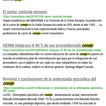
El sector cunícola europeo
https://cunicultura.com/2014/12/el-sector-cunicola-europeo
Según estadísticas del MAGRAMA y la Comisión de la Unión Europea, la producción
de la carne de
conejo
en la Unión Europea ha caído un 38% desde el año 1992 ... La
mayor reestructuración la han experimentado Italia y Francia, principales
productores de carne de
conejo
a nivel comunitario
HERMI integrará el 40 % de sus proveedoresde
conejo
https://cunicultura.com/2014/06/hermi-integrara-el-40-de-sus-proveedoresde-conejo
La compañía vallisoletana líder en comercialización de carne de
conejo
ha puesto en
marcha un ambicioso plan de verticalización que pasa por la integración de sus
proveedores con el objetivo de ser cada vez más competitivos en todos los
eslabones de la cadena, explicó su director general, Santiago Miguel Casado ...
Revisión y conclusiones de la enteropatía epizoótica del
conejo
https://cunicultura.com/2013/06/revision-y-conclusiones-de-la-enteropatia-epizootica-
del-conejo
La EEC -Enteropatia epizoótica del
conejo
-, denominación actual, anteriormente
llamada Enteropatía Mucoide (Flatt 1974) y posteriormente mal llamada Enteritis
mucoide, es una patología digestiva, que desde mediados 1996 ha marcado la