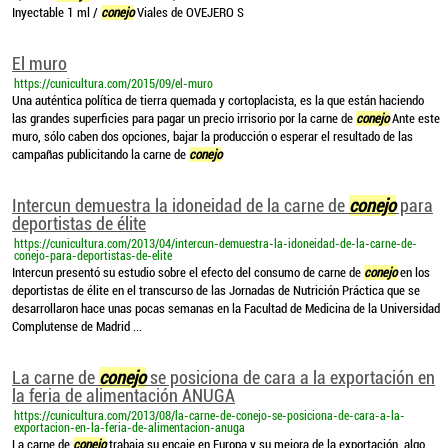
Inyectable 1 ml /
conejo
Viales de OVEJERO S
El muro
https://cunicultura.com/2015/09/el-muro
Una auténtica política de tierra quemada y cortoplacista, es la que están haciendo
las grandes superficies para pagar un precio irrisorio por la carne de
conejo
Ante este
muro, sólo caben dos opciones, bajar la producción o esperar el resultado de las
campañas publicitando la carne de
conejo
Intercun demuestra la idoneidad de la carne de
conejo
para
deportistas de élite
https://cunicultura.com/2013/04/intercun-demuestra-la-idoneidad-de-la-carne-de-
conejo-para-deportistas-de-elite
Intercun presentó su estudio sobre el efecto del consumo de carne de
conejo
en los
deportistas de élite en el transcurso de las Jornadas de Nutrición Práctica que se
desarrollaron hace unas pocas semanas en la Facultad de Medicina de la Universidad
Complutense de Madrid ...
La carne de
conejo
se posiciona de cara a la exportación en
la feria de alimentación ANUGA
https://cunicultura.com/2013/08/la-carne-de-conejo-se-posiciona-de-cara-a-la-
exportacion-en-la-feria-de-alimentacion-anuga
La carne de
conejo
trabaja su encaje en Europa y su mejora de la exportación, algo