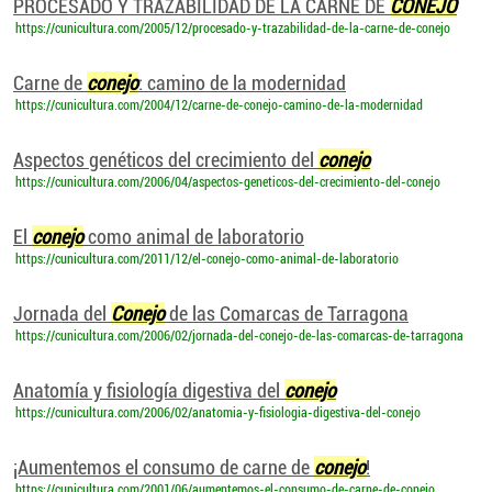
PROCESADO Y TRAZABILIDAD DE LA CARNE DE
CONEJO
https://cunicultura.com/2005/12/procesado-y-trazabilidad-de-la-carne-de-conejo
Carne de
conejo
: camino de la modernidad
https://cunicultura.com/2004/12/carne-de-conejo-camino-de-la-modernidad
Aspectos genéticos del crecimiento del
conejo
https://cunicultura.com/2006/04/aspectos-geneticos-del-crecimiento-del-conejo
El
conejo
como animal de laboratorio
https://cunicultura.com/2011/12/el-conejo-como-animal-de-laboratorio
Jornada del
Conejo
de las Comarcas de Tarragona
https://cunicultura.com/2006/02/jornada-del-conejo-de-las-comarcas-de-tarragona
Anatomía y fisiología digestiva del
conejo
https://cunicultura.com/2006/02/anatomia-y-fisiologia-digestiva-del-conejo
¡Aumentemos el consumo de carne de
conejo
!
https://cunicultura.com/2001/06/aumentemos-el-consumo-de-carne-de-conejo