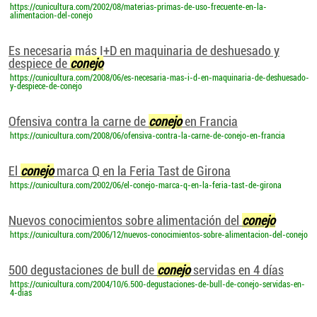
https://cunicultura.com/2002/08/materias-primas-de-uso-frecuente-en-la-
alimentacion-del-conejo
Es necesaria más I+D en maquinaria de deshuesado y
despiece de
conejo
https://cunicultura.com/2008/06/es-necesaria-mas-i-d-en-maquinaria-de-deshuesado-
y-despiece-de-conejo
Ofensiva contra la carne de
conejo
en Francia
https://cunicultura.com/2008/06/ofensiva-contra-la-carne-de-conejo-en-francia
El
conejo
marca Q en la Feria Tast de Girona
https://cunicultura.com/2002/06/el-conejo-marca-q-en-la-feria-tast-de-girona
Nuevos conocimientos sobre alimentación del
conejo
https://cunicultura.com/2006/12/nuevos-conocimientos-sobre-alimentacion-del-conejo
500 degustaciones de bull de
conejo
servidas en 4 días
https://cunicultura.com/2004/10/6.500-degustaciones-de-bull-de-conejo-servidas-en-
4-dias