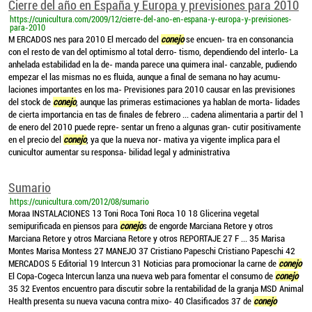
Cierre del año en España y Europa y previsiones para 2010
https://cunicultura.com/2009/12/cierre-del-ano-en-espana-y-europa-y-previsiones-
para-2010
M ERCADOS nes para 2010 El mercado del
conejo
se encuen- tra en consonancia
con el resto de van del optimismo al total derro- tismo, dependiendo del interlo- La
anhelada estabilidad en la de- manda parece una quimera inal- canzable, pudiendo
empezar el las mismas no es fluida, aunque a final de semana no hay acumu-
laciones importantes en los ma- Previsiones para 2010 causar en las previsiones
del stock de
conejo
, aunque las primeras estimaciones ya hablan de morta- lidades
de cierta importancia en tas de finales de febrero ... cadena alimentaria a partir del 1
de enero del 2010 puede repre- sentar un freno a algunas gran- cutir positivamente
en el precio del
conejo
, ya que la nueva nor- mativa ya vigente implica para el
cunicultor aumentar su responsa- bilidad legal y administrativa
Sumario
https://cunicultura.com/2012/08/sumario
Moraa INSTALACIONES 13 Toni Roca Toni Roca 10 18 Glicerina vegetal
semipurificada en piensos para
conejo
s de engorde Marciana Retore y otros
Marciana Retore y otros Marciana Retore y otros REPORTAJE 27 F ... 35 Marisa
Montes Marisa Montess 27 MANEJO 37 Cristiano Papeschi Cristiano Papeschi 42
MERCADOS 5 Editorial 19 Intercun 31 Noticias para promocionar la carne de
conejo
El Copa-Cogeca Intercun lanza una nueva web para fomentar el consumo de
conejo
35 32 Eventos encuentro para discutir sobre la rentabilidad de la granja MSD Animal
Health presenta su nueva vacuna contra mixo- 40 Clasificados 37 de
conejo