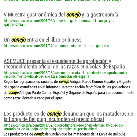
V Muestra gastronómica del
conejo
y la gastronomía
https://cunicultura.com/2001/06/v-muestra-gastronomica-del-conejo-y-la-
gastronomia
Un
conejo
entra en el libro Guinness
https://cunicultura.com/2011/04/un-conejo-entra-en-el-libro-guinness
ASEMUCE presenta el expediente de aprobación y
reconocimiento oficial de las razas cunícolas de España
https://cunicultura.com/2013/08/asemuce-presenta-el-expediente-de-aprobacion-y-
reconocimiento-oficial-de-las-razas-cunicolas-de-espana
Según las agrupaciones raciales de
conejo
Antiguo Pardo Común Español y Gigante
de España estudiadas en el informe “Caracterización fenotípica de las poblaciones
de
conejo
Antiguo Pardo Común Español y Gigante de España para su reconocimiento
como raza” llevado a cabo por el Dpto ...
Los productores de
conejo
denuncian que los mataderos de
la Lonja de Bellpuig incumplen el precio oficial
https://cunicultura.com/2011/02/los-productores-de-conejo-denuncian-que-los-
mataderos-de-la-lonja-de-bellpuig-incumplen-el-precio-oficial
Los productores de
conejo
denuncian que los mataderos de la Lonja de Bellpuig