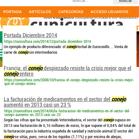
Últimas búsquedas
Espemas de conejo
PORTADA
ARTÍCULOS
CATEGORÍAS
ACCESO USUARIOS
100resultados
(búsqueda limitada a 100 resultados)
La primera revista del sector cunícola en español
Portada Diciembre 2014
https://cunicultura.com/2014/12/portada-diciembre-2014
Un ejemplo de producto diferenciado: el
conejo
lechal de Euroconills ... Venta de
carne de
conejo
sin intermediarios
Francia: el
conejo
despiezado resiste la crisis mejor que el
conejo
entero
https://cunicultura.com/2008/10/francia-el-conejo-despiezado-resiste-la-crisis-mejor-
que-el-conejo-entero
La facturación de medicamentos en el sector del
conejo
aumentó en 2013 casi un 23 %
https://cunicultura.com/2014/06/la-facturacion-de-medicamentos-en-el-sector-del-
conejo-aumento-en-2013-casi-un-23
Según las cifras que ha presentado Veterindustria, el sector del
conejo
supuso en
2013 una facturación de 6,16 millones de euros, lo que supone el 0,84% del total de
la facturación para la industria española de sanidad y nutrición animal El sector del
conejo
se sitúa, pues, cerca de los équidos (1,11%) y por encima de abejas,