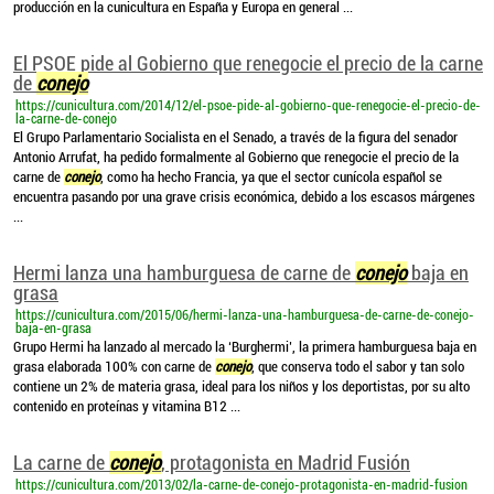
producción en la cunicultura en España y Europa en general ...
El PSOE pide al Gobierno que renegocie el precio de la carne
de
conejo
https://cunicultura.com/2014/12/el-psoe-pide-al-gobierno-que-renegocie-el-precio-de-
la-carne-de-conejo
El Grupo Parlamentario Socialista en el Senado, a través de la figura del senador
Antonio Arrufat, ha pedido formalmente al Gobierno que renegocie el precio de la
carne de
conejo
, como ha hecho Francia, ya que el sector cunícola español se
encuentra pasando por una grave crisis económica, debido a los escasos márgenes
...
Hermi lanza una hamburguesa de carne de
conejo
baja en
grasa
https://cunicultura.com/2015/06/hermi-lanza-una-hamburguesa-de-carne-de-conejo-
baja-en-grasa
Grupo Hermi ha lanzado al mercado la ‘Burghermi’, la primera hamburguesa baja en
grasa elaborada 100% con carne de
conejo
, que conserva todo el sabor y tan solo
contiene un 2% de materia grasa, ideal para los niños y los deportistas, por su alto
contenido en proteínas y vitamina B12 ...
La carne de
conejo
, protagonista en Madrid Fusión
https://cunicultura.com/2013/02/la-carne-de-conejo-protagonista-en-madrid-fusion