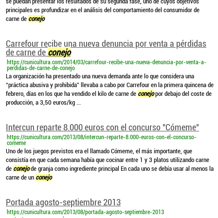
se puedan presentar los resultados de su segunda fase, uno de cuyos objetivos
principales es profundizar en el análisis del comportamiento del consumidor de
carne de
conejo
Carrefour recibe una nueva denuncia por venta a pérdidas
de carne de
conejo
https://cunicultura.com/2014/03/carrefour-recibe-una-nueva-denuncia-por-venta-a-
perdidas-de-carne-de-conejo
La organización ha presentado una nueva demanda ante lo que considera una
“práctica abusiva y prohibida” llevaba a cabo por Carrefour en la primera quincena de
febrero, días en los que ha vendido el kilo de carne de
conejo
por debajo del coste de
producción, a 3,50 euros/kg ...
Intercun reparte 8.000 euros con el concurso "Cómeme"
https://cunicultura.com/2013/08/intercun-reparte-8.000-euros-con-el-concurso-
comeme
Uno de los juegos previstos era el llamado Cómeme, el más importante, que
consistía en que cada semana había que cocinar entre 1 y 3 platos utilizando carne
de
conejo
de granja como ingrediente principal En cada uno se debía usar al menos la
carne de un
conejo
Portada agosto-septiembre 2013
https://cunicultura.com/2013/08/portada-agosto-septiembre-2013