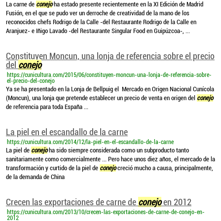
La carne de
conejo
ha estado presente recientemente en la XI Edición de Madrid
Fusión, en el que se pudo ver un derroche de creatividad de la mano de los
reconocidos chefs Rodrigo de la Calle -del Restaurante Rodrigo de la Calle en
Aranjuez- e Iñigo Lavado -del Restaurante Singular Food en Guipúzcoa-, ...
Constituyen Moncun, una lonja de referencia sobre el precio
del
conejo
https://cunicultura.com/2015/06/constituyen-moncun-una-lonja-de-referencia-sobre-
el-precio-del-conejo
Ya se ha presentado en la Lonja de Bellpuig el Mercado en Origen Nacional Cunícola
(Moncun), una lonja que pretende establecer un precio de venta en origen del
conejo
de referencia para toda España ...
La piel en el escandallo de la carne
https://cunicultura.com/2014/12/la-piel-en-el-escandallo-de-la-carne
La piel de
conejo
ha sido siempre considerada como un subproducto tanto
sanitariamente como comercialmente ... Pero hace unos diez años, el mercado de la
transformación y curtido de la piel de
conejo
creció mucho a causa, principalmente,
de la demanda de China
Crecen las exportaciones de carne de
conejo
en 2012
https://cunicultura.com/2013/10/crecen-las-exportaciones-de-carne-de-conejo-en-
2012