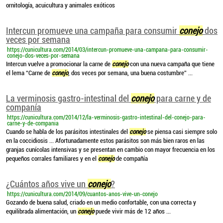
ornitología, acuicultura y animales exóticos
Intercun promueve una campaña para consumir
conejo
dos
veces por semana
https://cunicultura.com/2014/03/intercun-promueve-una-campana-para-consumir-
conejo-dos-veces-por-semana
Intercun vuelve a promocionar la carne de
conejo
con una nueva campaña que tiene
el lema “Carne de
conejo
, dos veces por semana, una buena costumbre” ...
La verminosis gastro-intestinal del
conejo
para carne y de
companía
https://cunicultura.com/2014/12/la-verminosis-gastro-intestinal-del-conejo-para-
carne-y-de-compania
Cuando se habla de los parásitos intestinales del
conejo
se piensa casi siempre solo
en la coccidiosis ... Afortunadamente estos parásitos son más bien raros en las
granjas cunícolas intensivas y se presentan en cambio con mayor frecuencia en los
pequeños corrales familiares y en el
conejo
de compañía
¿Cuántos años vive un
conejo
?
https://cunicultura.com/2014/09/cuantos-anos-vive-un-conejo
Gozando de buena salud, criado en un medio confortable, con una correcta y
equilibrada alimentación, un
conejo
puede vivir más de 12 años ...