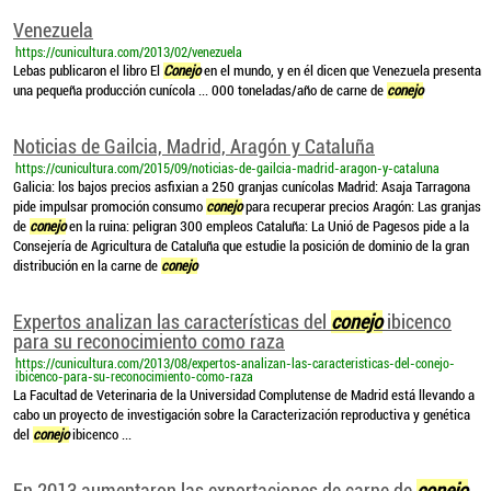
Venezuela
https://cunicultura.com/2013/02/venezuela
Lebas publicaron el libro El
Conejo
en el mundo, y en él dicen que Venezuela presenta
una pequeña producción cunícola ... 000 toneladas/año de carne de
conejo
Noticias de Gailcia, Madrid, Aragón y Cataluña
https://cunicultura.com/2015/09/noticias-de-gailcia-madrid-aragon-y-cataluna
Galicia: los bajos precios asfixian a 250 granjas cunícolas Madrid: Asaja Tarragona
pide impulsar promoción consumo
conejo
para recuperar precios Aragón: Las granjas
de
conejo
en la ruina: peligran 300 empleos Cataluña: La Unió de Pagesos pide a la
Consejería de Agricultura de Cataluña que estudie la posición de dominio de la gran
distribución en la carne de
conejo
Expertos analizan las características del
conejo
ibicenco
para su reconocimiento como raza
https://cunicultura.com/2013/08/expertos-analizan-las-caracteristicas-del-conejo-
ibicenco-para-su-reconocimiento-como-raza
La Facultad de Veterinaria de la Universidad Complutense de Madrid está llevando a
cabo un proyecto de investigación sobre la Caracterización reproductiva y genética
del
conejo
ibicenco ...
En 2013 aumentaron las exportaciones de carne de
conejo