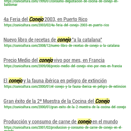
https://cunicultura.com/1999/01/consumo-degustacion-de-cocina-de-conejo-en-
baldomar
4a Feria del
Conejo
2003, en Puerto Rico
https://cunicultura.com/2003/02/4a-feria-del-conejo-2003-en-puerto-rico
Nuevo libro de recetas de
conejo
"a la catalana"
https://cunicultura.com/2008/12/nuevo-libro-de-recetas-de-conejo-a-la-catalana
Precio Medio del
conejo
vivo por mes, en Francia
https://cunicultura.com/2009/08/precio-medio-del-conejo-vivo-por-mes-en-francia
El
conejo
y la fauna ibérica en peligro de extinción
https://cunicultura.com/2000/01/el-conejo-y-la-fauna-iberica-en-peligro-de-extincion
Gran éxito de la 2ª Muestra de la Cocina del
Conejo
https://cunicultura.com/2000/01/gran-exito-de-la-2-muestra-de-la-cocina-del-conejo
Producción y consumo de carne de
conejo
en el mundo
https://cunicultura.com/2001/02/produccion-y-consumo-de-carne-de-conejo-en-el-