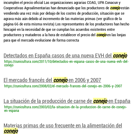
incumplen el precio oficial Las organizaciones agrarias COAG, UPA Conacun y
Cooperativas Agroalimentarias han denunciado que los productores de
conejo
están
vendiendo una vez más por debajo de los costes de producción, situación que se
agrava más aún debido al incremento de las materias primas (ver gráfico de la
página 66 de esta misma revista) Los representantes de los productores han hecho
hincapié en la necesidad de que se cumplan los acuerdos existentes entre
productores y mataderos a la hora de establecer el precio del
conejo
en las lonjas
para que el mercado evolucione de forma correcta
Detectados en España casos de una nueva EVH del
conejo
https://cunicultura.com/2011/10/detectados-en-espana-casos-de-una-nueva-evh-del-
conejo
El mercado francés del
conejo
en 2006 y 2007
https://cunicultura.com/2008/02/el-mercado-frances-del-conejo-en-2006-y-2007
La situación de la producción de carne de
conejo
en España
https://cunicultura.com/2003/02/la-situacion-de-la-produccion-de-carne-de-conejo-
en-espana
Materias primas de uso frecuente en la alimentación del
conejo