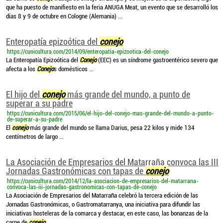
que ha puesto de manifiesto en la feria ANUGA Meat, un evento que se desarrolló los
días 8 y 9 de octubre en Cologne (Alemania) ...
Enteropatía epizoótica del
conejo
https://cunicultura.com/2014/09/enteropatia-epizootica-del-conejo
La Enteropatía Epizoótica del
Conejo
(EEC) es un síndrome gastroentérico severo que
afecta a los
Conejo
s domésticos ...
El hijo del
conejo
más grande del mundo, a punto de
superar a su padre
https://cunicultura.com/2015/06/el-hijo-del-conejo-mas-grande-del-mundo-a-punto-
de-superar-a-su-padre
El
conejo
más grande del mundo se llama Darius, pesa 22 kilos y mide 134
centímetros de largo ...
La Asociación de Empresarios del Matarraña convoca las III
Jornadas Gastronómicas con tapas de
conejo
https://cunicultura.com/2014/12/la-asociacion-de-empresarios-del-matarrana-
convoca-las-iii-jornadas-gastronomicas-con-tapas-de-conejo
La Asociación de Empresarios del Matarraña celebró la tercera edición de las
Jornadas Gastronómicas, o Gastromatarranya, una iniciativa para difundir las
iniciativas hosteleras de la comarca y destacar, en este caso, las bonanzas de la
carne de
conejo
...