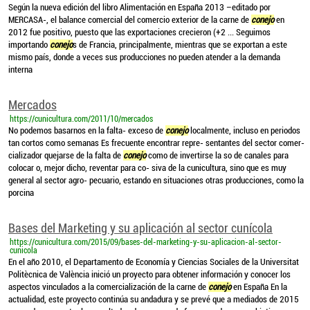
Según la nueva edición del libro Alimentación en España 2013 –editado por
MERCASA-, el balance comercial del comercio exterior de la carne de
conejo
en
2012 fue positivo, puesto que las exportaciones crecieron (+2 ... Seguimos
importando
conejo
s de Francia, principalmente, mientras que se exportan a este
mismo país, donde a veces sus producciones no pueden atender a la demanda
interna
Mercados
https://cunicultura.com/2011/10/mercados
No podemos basarnos en la falta- exceso de
conejo
localmente, incluso en periodos
tan cortos como semanas Es frecuente encontrar repre- sentantes del sector comer-
cializador quejarse de la falta de
conejo
como de invertirse la so de canales para
colocar o, mejor dicho, reventar para co- siva de la cunicultura, sino que es muy
general al sector agro- pecuario, estando en situaciones otras producciones, como la
porcina
Bases del Marketing y su aplicación al sector cunícola
https://cunicultura.com/2015/09/bases-del-marketing-y-su-aplicacion-al-sector-
cunicola
En el año 2010, el Departamento de Economía y Ciencias Sociales de la Universitat
Politècnica de València inició un proyecto para obtener información y conocer los
aspectos vinculados a la comercialización de la carne de
conejo
en España En la
actualidad, este proyecto continúa su andadura y se prevé que a mediados de 2015