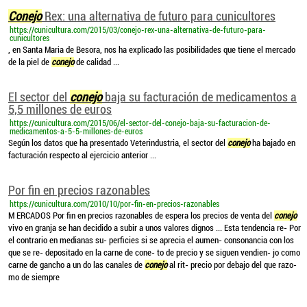
Conejo
Rex: una alternativa de futuro para cunicultores
https://cunicultura.com/2015/03/conejo-rex-una-alternativa-de-futuro-para-
cunicultores
, en Santa Maria de Besora, nos ha explicado las posibilidades que tiene el mercado
de la piel de
conejo
de calidad ...
El sector del
conejo
baja su facturación de medicamentos a
5,5 millones de euros
https://cunicultura.com/2015/06/el-sector-del-conejo-baja-su-facturacion-de-
medicamentos-a-5-5-millones-de-euros
Según los datos que ha presentado Veterindustria, el sector del
conejo
ha bajado en
facturación respecto al ejercicio anterior ...
Por fin en precios razonables
https://cunicultura.com/2010/10/por-fin-en-precios-razonables
M ERCADOS Por fin en precios razonables de espera los precios de venta del
conejo
vivo en granja se han decidido a subir a unos valores dignos ... Esta tendencia re- Por
el contrario en medianas su- perficies si se aprecia el aumen- consonancia con los
que se re- depositado en la carne de cone- to de precio y se siguen vendien- jo como
carne de gancho a un do las canales de
conejo
al rit- precio por debajo del que razo-
mo de siempre