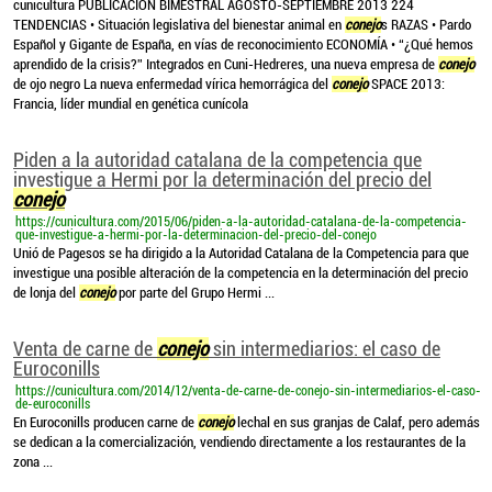
cunicultura PUBLICACIÓN BIMESTRAL AGOSTO-SEPTIEMBRE 2013 224
TENDENCIAS • Situación legislativa del bienestar animal en
conejo
s RAZAS • Pardo
Español y Gigante de España, en vías de reconocimiento ECONOMÍA • “¿Qué hemos
aprendido de la crisis?” Integrados en Cuni-Hedreres, una nueva empresa de
conejo
de ojo negro La nueva enfermedad vírica hemorrágica del
conejo
SPACE 2013:
Francia, líder mundial en genética cunícola
Piden a la autoridad catalana de la competencia que
investigue a Hermi por la determinación del precio del
conejo
https://cunicultura.com/2015/06/piden-a-la-autoridad-catalana-de-la-competencia-
que-investigue-a-hermi-por-la-determinacion-del-precio-del-conejo
Unió de Pagesos se ha dirigido a la Autoridad Catalana de la Competencia para que
investigue una posible alteración de la competencia en la determinación del precio
de lonja del
conejo
por parte del Grupo Hermi ...
Venta de carne de
conejo
sin intermediarios: el caso de
Euroconills
https://cunicultura.com/2014/12/venta-de-carne-de-conejo-sin-intermediarios-el-caso-
de-euroconills
En Euroconills producen carne de
conejo
lechal en sus granjas de Calaf, pero además
se dedican a la comercialización, vendiendo directamente a los restaurantes de la
zona ...