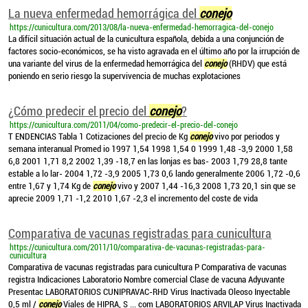
La nueva enfermedad hemorrágica del
conejo
https://cunicultura.com/2013/08/la-nueva-enfermedad-hemorragica-del-conejo
La difícil situación actual de la cunicultura española, debida a una conjunción de
factores socio-económicos, se ha visto agravada en el último año por la irrupción de
una variante del virus de la enfermedad hemorrágica del
conejo
(RHDV) que está
poniendo en serio riesgo la supervivencia de muchas explotaciones
¿Cómo predecir el precio del
conejo
?
https://cunicultura.com/2011/04/como-predecir-el-precio-del-conejo
T ENDENCIAS Tabla 1 Cotizaciones del precio de Kg
conejo
vivo por periodos y
semana interanual Promed io 1997 1,54 1998 1,54 0 1999 1,48 -3,9 2000 1,58
6,8 2001 1,71 8,2 2002 1,39 -18,7 en las lonjas es bas- 2003 1,79 28,8 tante
estable a lo lar- 2004 1,72 -3,9 2005 1,73 0,6 lando generalmente 2006 1,72 -0,6
entre 1,67 y 1,74 Kg de
conejo
vivo y 2007 1,44 -16,3 2008 1,73 20,1 sin que se
aprecie 2009 1,71 -1,2 2010 1,67 -2,3 el incremento del coste de vida
Comparativa de vacunas registradas para cunicultura
https://cunicultura.com/2011/10/comparativa-de-vacunas-registradas-para-
cunicultura
Comparativa de vacunas registradas para cunicultura P Comparativa de vacunas
registra Indicaciones Laboratorio Nombre comercial Clase de vacuna Adyuvante
Presentac LABORATORIOS CUNIPRAVAC-RHD Virus Inactivada Oleoso Inyectable
0,5 ml /
conejo
Viales de HIPRA, S ... com LABORATORIOS ARVILAP Virus Inactivada