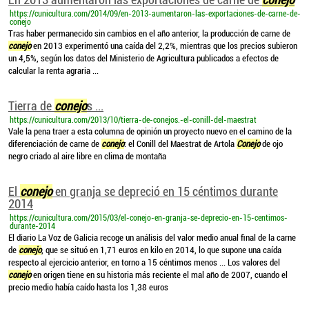
https://cunicultura.com/2014/09/en-2013-aumentaron-las-exportaciones-de-carne-de-
conejo
Tras haber permanecido sin cambios en el año anterior, la producción de carne de
conejo
en 2013 experimentó una caída del 2,2%, mientras que los precios subieron
un 4,5%, según los datos del Ministerio de Agricultura publicados a efectos de
calcular la renta agraria ...
Tierra de
conejo
s ...
https://cunicultura.com/2013/10/tierra-de-conejos.-el-conill-del-maestrat
Vale la pena traer a esta columna de opinión un proyecto nuevo en el camino de la
diferenciación de carne de
conejo
: el Conill del Maestrat de Artola
Conejo
de ojo
negro criado al aire libre en clima de montaña
El
conejo
en granja se depreció en 15 céntimos durante
2014
https://cunicultura.com/2015/03/el-conejo-en-granja-se-deprecio-en-15-centimos-
durante-2014
El diario La Voz de Galicia recoge un análisis del valor medio anual final de la carne
de
conejo
, que se situó en 1,71 euros en kilo en 2014, lo que supone una caída
respecto al ejercicio anterior, en torno a 15 céntimos menos ... Los valores del
conejo
en origen tiene en su historia más reciente el mal año de 2007, cuando el
precio medio había caído hasta los 1,38 euros