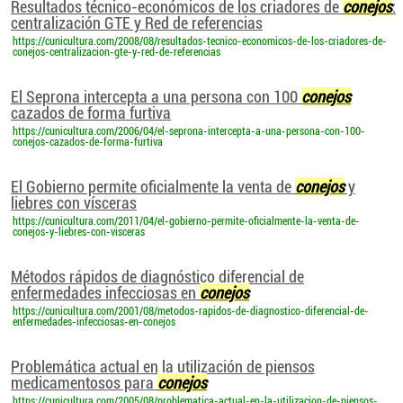
Resultados técnico-económicos de los criadores de
conejos
:
centralización GTE y Red de referencias
https://cunicultura.com/2008/08/resultados-tecnico-economicos-de-los-criadores-de-
conejos-centralizacion-gte-y-red-de-referencias
El Seprona intercepta a una persona con 100
conejos
cazados de forma furtiva
https://cunicultura.com/2006/04/el-seprona-intercepta-a-una-persona-con-100-
conejos-cazados-de-forma-furtiva
El Gobierno permite oficialmente la venta de
conejos
y
liebres con vísceras
https://cunicultura.com/2011/04/el-gobierno-permite-oficialmente-la-venta-de-
conejos-y-liebres-con-visceras
Métodos rápidos de diagnóstico diferencial de
enfermedades infecciosas en
conejos
https://cunicultura.com/2001/08/metodos-rapidos-de-diagnostico-diferencial-de-
enfermedades-infecciosas-en-conejos
Problemática actual en la utilización de piensos
medicamentosos para
conejos
https://cunicultura.com/2005/08/problematica-actual-en-la-utilizacion-de-piensos-