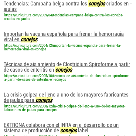
Tendencias: Campaña belga contra los
conejos
criados en -
jaulas
https://cunicultura.com/2009/04/tendencias-campana-belga-contra-los-conejos-
criados-en-jaulas
Importan la vacuna española para frenar la hemorragia
viral en
conejos
https://cunicultura.com/2004/12/importan-la-vacuna-espanola-para-frenar-la-
hemorragia-viral-en-conejos
Técnicas de aislamiento de Clostridium Spiroforme a partir
de casos de enteritis en
conejos
https://cunicultura.com/2005/10/tecnicas-de-aislamiento-de-clostridium-spiroforme-
a-partir-de-casos-de-enteritis-en-conejos
La crisis golpea de lleno a uno de los mayores fabricantes
de jaulas para
conejos
https://cunicultura.com/2008/12/la-crisis-golpea-de-lleno-a-uno-de-los-mayores-
fabricantes-de-jaulas-para-conejos
EXTRONA colabora con el INRA en el desarrollo de un
sistema de producción de
conejos
label