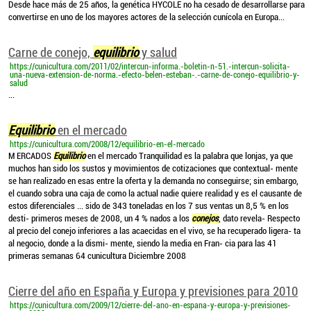
Desde hace más de 25 años, la genética HYCOLE no ha cesado de desarrollarse para
convertirse en uno de los mayores actores de la selección cunícola en Europa...
Carne de conejo,
equilibrio
y salud
https://cunicultura.com/2011/02/intercun-informa.-boletin-n-51.-intercun-solicita-
una-nueva-extension-de-norma.-efecto-belen-esteban-.-carne-de-conejo-equilibrio-y-
salud
...
Equilibrio
en el mercado
https://cunicultura.com/2008/12/equilibrio-en-el-mercado
M ERCADOS
Equilibrio
en el mercado Tranquilidad es la palabra que lonjas, ya que
muchos han sido los sustos y movimientos de cotizaciones que contextual- mente
se han realizado en esas entre la oferta y la demanda no conseguirse; sin embargo,
el cuando sobra una caja de como la actual nadie quiere realidad y es el causante de
estos diferenciales ... sido de 343 toneladas en los 7 sus ventas un 8,5 % en los
desti- primeros meses de 2008, un 4 % nados a los
conejos
, dato revela- Respecto
al precio del conejo inferiores a las acaecidas en el vivo, se ha recuperado ligera- ta
al negocio, donde a la dismi- mente, siendo la media en Fran- cia para las 41
primeras semanas 64 cunicultura Diciembre 2008
Cierre del año en España y Europa y previsiones para 2010
https://cunicultura.com/2009/12/cierre-del-ano-en-espana-y-europa-y-previsiones-