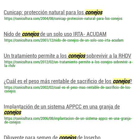
Cunicap: protección natural para los
conejos
https://cunicultura.com/2004/08/cunicap-proteccion-natural-para-los-conejos
Nido de
conejos
de un solo uso IRTA- ACUDAM
https://cunicultura.com/2001/12/nido-de-conejos-de-un-solo-uso-irta-acudam
Un tratamiento permite a los
conejos
sobrevivir a la RHDV
https://cunicultura.com/2012/02/un-tratamiento-permite-a-los-conejos-sobrevivir-a-
la-rhdv
¿Cuál es el peso más rentable de sacrificio de los
conejos
?
https://cunicultura.com/2002/02/cual-es-el-peso-mas-rentable-de-sacrificio-de-los-
conejos
Implantación de un sistema APPCC en una granja de
conejos
https://cunicultura.com/2006/08/implantacion-de-un-sistema-appcc-en-una-granja-
de-conejos
Diluyente para semen de
conejos
de Inserbo