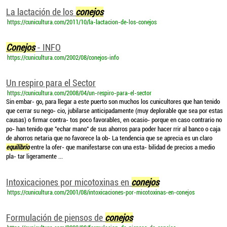
La lactación de los
conejos
https://cunicultura.com/2011/10/la-lactacion-de-los-conejos
Conejos
- INFO
https://cunicultura.com/2002/08/conejos-info
Un respiro para el Sector
https://cunicultura.com/2008/04/un-respiro-para-el-sector
Sin embar- go, para llegar a este puerto son muchos los cunicultores que han tenido
que cerrar su nego- cio, jubilarse anticipadamente (muy deplorable que sea por estas
causas) o firmar contra- tos poco favorables, en ocasio- porque en caso contrario no
po- han tenido que "echar mano" de sus ahorros para poder hacer rrir al banco o caja
de ahorros netaria que no favorece la ob- La tendencia que se aprecia es un claro
equilibrio
entre la ofer- que manifestarse con una esta- bilidad de precios a medio
pla- tar ligeramente ...
Intoxicaciones por micotoxinas en
conejos
https://cunicultura.com/2001/08/intoxicaciones-por-micotoxinas-en-conejos
Formulación de piensos de
conejos