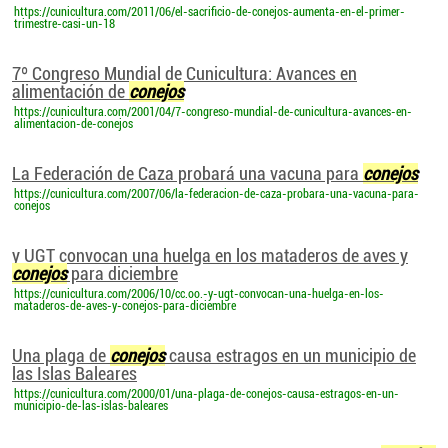
https://cunicultura.com/2011/06/el-sacrificio-de-conejos-aumenta-en-el-primer-
trimestre-casi-un-18
7º Congreso Mundial de Cunicultura: Avances en
alimentación de
conejos
https://cunicultura.com/2001/04/7-congreso-mundial-de-cunicultura-avances-en-
alimentacion-de-conejos
La Federación de Caza probará una vacuna para
conejos
https://cunicultura.com/2007/06/la-federacion-de-caza-probara-una-vacuna-para-
conejos
y UGT convocan una huelga en los mataderos de aves y
conejos
para diciembre
https://cunicultura.com/2006/10/cc.oo.-y-ugt-convocan-una-huelga-en-los-
mataderos-de-aves-y-conejos-para-diciembre
Una plaga de
conejos
causa estragos en un municipio de
las Islas Baleares
https://cunicultura.com/2000/01/una-plaga-de-conejos-causa-estragos-en-un-
municipio-de-las-islas-baleares