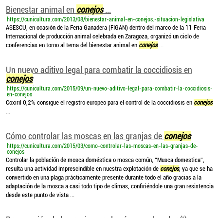
Bienestar animal en
conejos
...
https://cunicultura.com/2013/08/bienestar-animal-en-conejos.-situacion-legislativa
ASESCU, en ocasión de la Feria Ganadera (FIGAN) dentro del marco de la 11 Feria
Internacional de producción animal celebrada en Zaragoza, organizó un ciclo de
conferencias en torno al tema del bienestar animal en
conejos
...
Un nuevo aditivo legal para combatir la coccidiosis en
conejos
https://cunicultura.com/2015/09/un-nuevo-aditivo-legal-para-combatir-la-coccidiosis-
en-conejos
Coxiril 0,2% consigue el registro europeo para el control de la coccidiosis en
conejos
...
Cómo controlar las moscas en las granjas de
conejos
https://cunicultura.com/2015/03/como-controlar-las-moscas-en-las-granjas-de-
conejos
Controlar la población de mosca doméstica o mosca común, “Musca domestica”,
resulta una actividad imprescindible en nuestra explotación de
conejos
, ya que se ha
convertido en una plaga prácticamente presente durante todo el año gracias a la
adaptación de la mosca a casi todo tipo de climas, confiriéndole una gran resistencia
desde este punto de vista ...