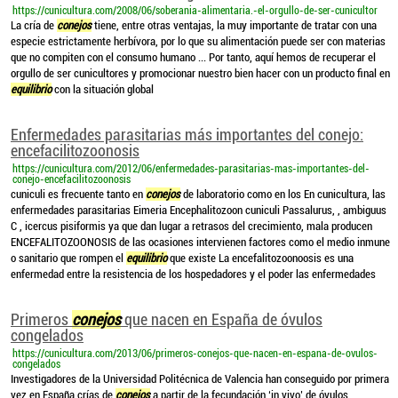
https://cunicultura.com/2008/06/soberania-alimentaria.-el-orgullo-de-ser-cunicultor
La cría de
conejos
tiene, entre otras ventajas, la muy importante de tratar con una
especie estrictamente herbívora, por lo que su alimentación puede ser con materias
que no compiten con el consumo humano ... Por tanto, aquí hemos de recuperar el
orgullo de ser cunicultores y promocionar nuestro bien hacer con un producto final en
equilibrio
con la situación global
Enfermedades parasitarias más importantes del conejo:
encefacilitozoonosis
https://cunicultura.com/2012/06/enfermedades-parasitarias-mas-importantes-del-
conejo-encefacilitozoonosis
cuniculi es frecuente tanto en
conejos
de laboratorio como en los En cunicultura, las
enfermedades parasitarias Eimeria Encephalitozoon cuniculi Passalurus, , ambiguus
C , icercus pisiformis ya que dan lugar a retrasos del crecimiento, mala producen
ENCEFALITOZOONOSIS de las ocasiones intervienen factores como el medio inmune
o sanitario que rompen el
equilibrio
que existe La encefalitozoonoosis es una
enfermedad entre la resistencia de los hospedadores y el poder las enfermedades
Primeros
conejos
que nacen en España de óvulos
congelados
https://cunicultura.com/2013/06/primeros-conejos-que-nacen-en-espana-de-ovulos-
congelados
Investigadores de la Universidad Politécnica de Valencia han conseguido por primera
vez en España crías de
conejos
a partir de la fecundación ‘in vivo’ de óvulos