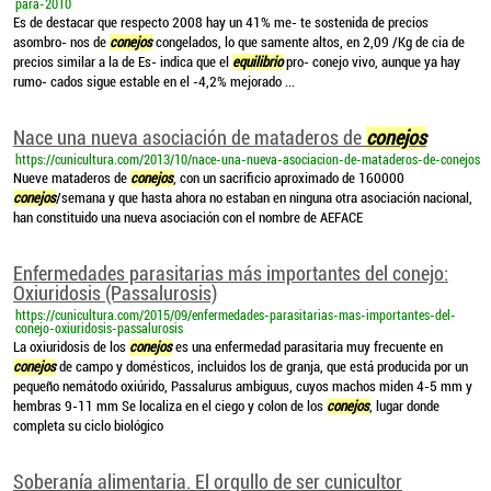
para-2010
Es de destacar que respecto 2008 hay un 41% me- te sostenida de precios
asombro- nos de
conejos
congelados, lo que samente altos, en 2,09 /Kg de cia de
precios similar a la de Es- indica que el
equilibrio
pro- conejo vivo, aunque ya hay
rumo- cados sigue estable en el -4,2% mejorado ...
Nace una nueva asociación de mataderos de
conejos
https://cunicultura.com/2013/10/nace-una-nueva-asociacion-de-mataderos-de-conejos
Nueve mataderos de
conejos
, con un sacrificio aproximado de 160000
conejos
/semana y que hasta ahora no estaban en ninguna otra asociación nacional,
han constituido una nueva asociación con el nombre de AEFACE
Enfermedades parasitarias más importantes del conejo:
Oxiuridosis (Passalurosis)
https://cunicultura.com/2015/09/enfermedades-parasitarias-mas-importantes-del-
conejo-oxiuridosis-passalurosis
La oxiuridosis de los
conejos
es una enfermedad parasitaria muy frecuente en
conejos
de campo y domésticos, incluidos los de granja, que está producida por un
pequeño nemátodo oxiúrido, Passalurus ambiguus, cuyos machos miden 4-5 mm y
hembras 9-11 mm Se localiza en el ciego y colon de los
conejos
, lugar donde
completa su ciclo biológico
Soberanía alimentaria. El orgullo de ser cunicultor