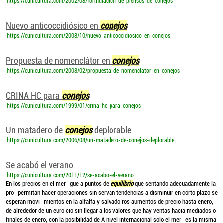
https://cunicultura.com/2002/08/formulacion-de-piensos-de-conejos
Nuevo anticoccidiósico en
conejos
https://cunicultura.com/2008/10/nuevo-anticoccidiosico-en-conejos
Propuesta de nomenclátor en
conejos
https://cunicultura.com/2008/02/propuesta-de-nomenclator-en-conejos
CRINA HC para
conejos
https://cunicultura.com/1999/01/crina-hc-para-conejos
Un matadero de
conejos
deplorable
https://cunicultura.com/2006/08/un-matadero-de-conejos-deplorable
Se acabó el verano
https://cunicultura.com/2011/12/se-acabo-el-verano
En los precios en el mer- gue a puntos de
equilibrio
que sentando adecuadamente la
pro- permitan hacer operaciones sin servan tendencias a disminuir en corto plazo se
esperan movi- mientos en la alfalfa y salvado ros aumentos de precio hasta enero,
de alrededor de un euro cio sin llegar a los valores que hay ventas hacia mediados o
finales de enero, con la posibilidad de A nivel internacional solo el mer- es la misma