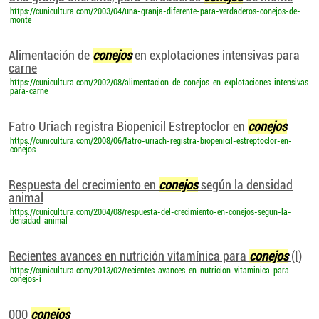
https://cunicultura.com/2003/04/una-granja-diferente-para-verdaderos-conejos-de-
monte
Alimentación de
conejos
en explotaciones intensivas para
carne
https://cunicultura.com/2002/08/alimentacion-de-conejos-en-explotaciones-intensivas-
para-carne
Fatro Uriach registra Biopenicil Estreptoclor en
conejos
https://cunicultura.com/2008/06/fatro-uriach-registra-biopenicil-estreptoclor-en-
conejos
Respuesta del crecimiento en
conejos
según la densidad
animal
https://cunicultura.com/2004/08/respuesta-del-crecimiento-en-conejos-segun-la-
densidad-animal
Recientes avances en nutrición vitamínica para
conejos
(I)
https://cunicultura.com/2013/02/recientes-avances-en-nutricion-vitaminica-para-
conejos-i
000
conejos