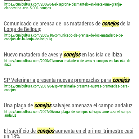
https://cunicultura.com/2006/04/el-seprona-desmantelo-en-lorca-una-granja-
clandestina-con-5.000-conejos
Comunicado de prensa de los mataderos de
conejos
de la
Lonja de Bellpuig
https://cunicultura.com/2005/10/comunicado-de-prensa-de-los-mataderos-de-
conejos-de-la-lonja-de-bellpuig
Nuevo matadero de aves y
conejos
en las isla de Ibiza
https://cunicultura.com/2000/01/nuevo-matadero-de-aves-y-conejos-en-las-isla-de-
ibiza
SP Veterinaria presenta nuevas premezclas para
conejos
https://cunicultura.com/2007/04/sp-veterinaria-presenta-nuevas-premezclas-para-
conejos
Una plaga de
conejos
salvajes amenaza el campo andaluz
https://cunicultura.com/2007/06/una-plaga-de-conejos-salvajes-amenaza-el-campo-
andaluz
El sacrificio de
conejos
aumenta en el primer trimestre casi
un 18%