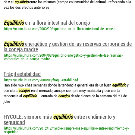
de y el
equilibrio
entre los mismos (campo en inmunidad del animal , reforzando a la
vez los dos efectos anteriores
Equilibrio
en la flora intestinal del conejo
https://cunicultura.com/2003/10/equilibrio-en-la-flora-intestinal-del-conejo
Equilibrio
energético y gestión de las reservas corporales de
la coneja madre
https://cunicultura.com/2004/08/equilibrio-energetico-y-gestion-de-las-reservas-
corporales-de-la-coneja-madre
Frágil estabilidad
https://cunicultura.com/2008/08/fragil-estabilidad
Han sido mu- chas semanas donde la tendencia general era de un buen
equilibrio
y
con clara
conejos
en el mercado, aunque siempre muy matizada y con cierta
tendencia al
equilibrio
... entrada de
conejos
desde ciones de la semana del 21 de
julio
HYCOLE, siempre más
equilibrio
entre rendimiento y
seguridad
https://cunicultura.com/2012/12/hycole-siempre-mas-equilibrio-entre-rendimiento-y-
seguridad