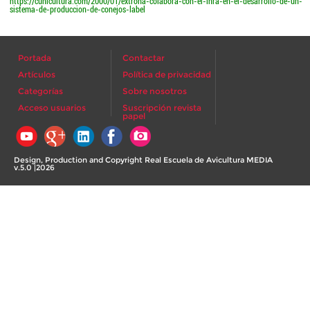
https://cunicultura.com/2000/01/extrona-colabora-con-el-inra-en-el-desarrollo-de-un-
sistema-de-produccion-de-conejos-label
Portada
Contactar
Artículos
Política de privacidad
Categorías
Sobre nosotros
Acceso usuarios
Suscripción revista
papel
Design, Production and Copyright Real Escuela de Avicultura MEDIA
v.5.0 |2026