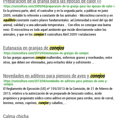
Preparación de la granja para las épocas de calor (I)
https://cunicultura.com/2009/04/preparacion-de-la-granja-para-las-epocas-de-calor-i
En la primera parte, abril, el cunicultor y en la segunda parte, a publicar en junio
2009, rentable lo referente a constante de los animales - Microclima correcto y en
equilibrio
constante cuatro pilares fundamentales: ad (intensidad a nivel del ojo del
animal, calidad y a una adecuada temperatura ... Con ellos se consigue una buena
reno- El microclima es todo aquel ambiente que incide directamente sobre los
animales, y que en los
conejos
8 cunicultura Abril 2009 I nstalaciones
Eutanasia en granjas de
conejos
https://cunicultura.com/2015/03/eutanasia-en-granjas-de-conejos
En las granjas aparecen
conejos
malheridos, enfermos graves y moribundos, entre
otros, que deben ser eliminados, para evitarles dolor y sufrimiento ...
Novedades en aditivos para piensos de aves y
conejos
https://cunicultura.com/2013/04/novedades-en-aditivos-para-piensos-de-aves-y-
conejos
El Reglamento de Ejecución (UE) nº 159/2013 de la Comisión, de 21 de febrero de
2013, relativo a la autorización de un preparado de benzoato sódico, ácido
propiónico y propionato sódico como aditivo en piensos para cerdos, aves de corral,
bovinos, ovinos, caprinos,
conejos
y caballos, ...
Calma chicha