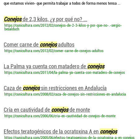
que estamos vivien- que permita trabajar a todos de forma menos tensa ...
Conejos
de 2,3 kilos, ¿y por qué no? ...
https://cunicultura.com/2012/02/conejos-de-2-3-kilos-y-por-que-no-.-sergio-
besalduch
Comer carne de
conejos
adultos
https://cunicultura.com/2012/02/comer-carne-de-conejos-adultos
La Palma ya cuenta con matadero de
conejos
https://cunicultura.com/2011/04/la-palma-ya-cuenta-con-matadero-de-conejos
Caza de
conejos
sin restricciones en Andalucía
https://cunicultura.com/2008/02/caza-de-conejos-sin-restricciones-en-andalucia
Cría en cautividad de
conejos
de monte
https://cunicultura.com/2006/06/cria-en-cautividad-de-conejos-de-monte
Efectos teratogénicos de la ocratoxina A en
conejos
https://cunicultura.com/2005/06/efectos-teratogenicos-de-la-ocratoxina-a-en-conejos