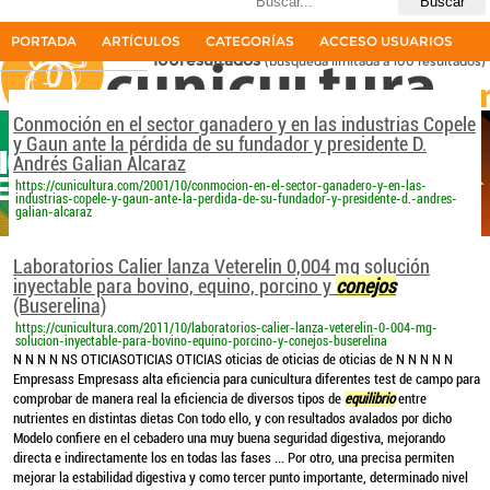
Últimas búsquedas
perdida de equilibrio conejos
PORTADA
ARTÍCULOS
CATEGORÍAS
ACCESO USUARIOS
100resultados
(búsqueda limitada a 100 resultados)
La primera revista del sector cunícola en español
Conmoción en el sector ganadero y en las industrias Copele
y Gaun ante la pérdida de su fundador y presidente D.
Andrés Galian Alcaraz
https://cunicultura.com/2001/10/conmocion-en-el-sector-ganadero-y-en-las-
industrias-copele-y-gaun-ante-la-perdida-de-su-fundador-y-presidente-d.-andres-
galian-alcaraz
Laboratorios Calier lanza Veterelin 0,004 mg solución
inyectable para bovino, equino, porcino y
conejos
(Buserelina)
https://cunicultura.com/2011/10/laboratorios-calier-lanza-veterelin-0-004-mg-
solucion-inyectable-para-bovino-equino-porcino-y-conejos-buserelina
N N N N NS OTICIASOTICIAS OTICIAS oticias de oticias de oticias de N N N N N
Empresass Empresass alta eficiencia para cunicultura diferentes test de campo para
comprobar de manera real la eficiencia de diversos tipos de
equilibrio
entre
nutrientes en distintas dietas Con todo ello, y con resultados avalados por dicho
Modelo confiere en el cebadero una muy buena seguridad digestiva, mejorando
directa e indirectamente los en todas las fases ... Por otro, una precisa permiten
mejorar la estabilidad digestiva y como tercer punto importante, determinado nivel