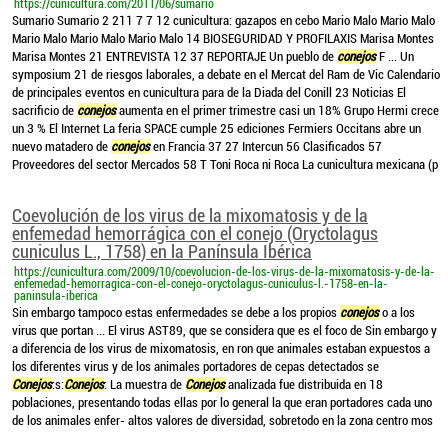
https://cunicultura.com/2011/06/sumario
Sumario Sumario 2 211 7 7 12 cunicultura: gazapos en cebo Mario Malo Mario Malo
Mario Malo Mario Malo Mario Malo 14 BIOSEGURIDAD Y PROFILAXIS Marisa Montes
Marisa Montes 21 ENTREVISTA 12 37 REPORTAJE Un pueblo de
conejos
F ... Un
symposium 21 de riesgos laborales, a debate en el Mercat del Ram de Vic Calendario
de principales eventos en cunicultura para de la Diada del Conill 23 Noticias El
sacrificio de
conejos
aumenta en el primer trimestre casi un 18% Grupo Hermi crece
un 3 % El Internet La feria SPACE cumple 25 ediciones Fermiers Occitans abre un
nuevo matadero de
conejos
en Francia 37 27 Intercun 56 Clasificados 57
Proveedores del sector Mercados 58 T Toni Roca ni Roca La cunicultura mexicana (p
Coevolución de los virus de la mixomatosis y de la
enfemedad hemorrágica con el conejo (Oryctolagus
cuniculus L., 1758) en la Panínsula Ibérica
https://cunicultura.com/2009/10/coevolucion-de-los-virus-de-la-mixomatosis-y-de-la-
enfemedad-hemorragica-con-el-conejo-oryctolagus-cuniculus-l.-1758-en-la-
paninsula-iberica
Sin embargo tampoco estas enfermedades se debe a los propios
conejos
o a los
virus que portan ... El virus AST89, que se considera que es el foco de Sin embargo y
a diferencia de los virus de mixomatosis, en ron que animales estaban expuestos a
los diferentes virus y de los animales portadores de cepas detectados se
Conejos
:s:
Conejos
: La muestra de
Conejos
analizada fue distribuida en 18
poblaciones, presentando todas ellas por lo general la que eran portadores cada uno
de los animales enfer- altos valores de diversidad, sobretodo en la zona centro mos