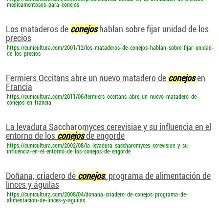
medicamentosos-para-conejos
Los mataderos de
conejos
hablan sobre fijar unidad de los
precios
https://cunicultura.com/2001/12/los-mataderos-de-conejos-hablan-sobre-fijar-unidad-
de-los-precios
Fermiers Occitans abre un nuevo matadero de
conejos
en
Francia
https://cunicultura.com/2011/06/fermiers-occitans-abre-un-nuevo-matadero-de-
conejos-en-francia
La levadura Saccharomyces cerevisiae y su influencia en el
entorno de los
conejos
de engorde
https://cunicultura.com/2002/08/la-levadura-saccharomyces-cerevisiae-y-su-
influencia-en-el-entorno-de-los-conejos-de-engorde
Doñana, criadero de
conejos
: programa de alimentación de
linces y águilas
https://cunicultura.com/2008/04/donana-criadero-de-conejos-programa-de-
alimentacion-de-linces-y-aguilas