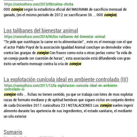
https://cunicultura.com/2013/08/calma-chicha
000
conejos
según la estadística oficial del MAGRAMA de sacrificio mensual de
ganado, (en el mismo período de 2012 se sacrificaron 36 ... 000
conejos
)
Los talibanes del bienestar animal
https://cunicultura.com/2014/06/los-talibanes-del-bienestar-animal
“Te pido que sustituyas la carne en tu alimentación” , este es el mensaje con el que
el actor Pablo Puyol de la asociación Igualdad Animal concluye un demoledor vídeo
contra las granjas de
conejos
Con frases como esta u otras perlas como “la vida de
un conejo puede ser cuestión de horas”, esta asociación está difundiendo con gran
éxito un nefasto mensaje contra la cría de
conejos
La explotación cunícola ideal en ambiente controlado (III)
https://cunicultura.com/2011/12/la-explotacion-cunicola-ideal-en-ambiente-
controlado-iii
conejos
-info ... fichas no tienen sentido, ya que se trabaja con lotes de mos explotar
razas de formato mediano y de aptitud hembras que siguen ciclos en conjunto dentro
de cada Diciembre 2011 cunicultura 23 I NSTALACIONES Los
conejos
suelen ingerir
alimento durante las apetencia de sus ingredientes, el estado sanitario, el mediante
un silo exterior
Sumario