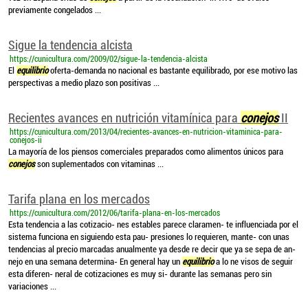
previamente congelados ...
Sigue la tendencia alcista
https://cunicultura.com/2009/02/sigue-la-tendencia-alcista
El
equilibrio
oferta-demanda no nacional es bastante equilibrado, por ese motivo las
perspectivas a medio plazo son positivas ...
Recientes avances en nutrición vitamínica para
conejos
II
https://cunicultura.com/2013/04/recientes-avances-en-nutricion-vitaminica-para-
conejos-ii
La mayoría de los piensos comerciales preparados como alimentos únicos para
conejos
son suplementados con vitaminas ...
Tarifa plana en los mercados
https://cunicultura.com/2012/06/tarifa-plana-en-los-mercados
Esta tendencia a las cotizacio- nes estables parece claramen- te influenciada por el
sistema funciona en siguiendo esta pau- presiones lo requieren, mante- con unas
tendencias al precio marcadas anualmente ya desde re decir que ya se sepa de an-
nejo en una semana determina- En general hay un
equilibrio
a lo ne visos de seguir
esta diferen- neral de cotizaciones es muy si- durante las semanas pero sin
variaciones ...