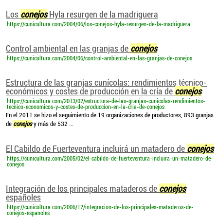
Los
conejos
Hyla resurgen de la madriguera
https://cunicultura.com/2004/06/los-conejos-hyla-resurgen-de-la-madriguera
Control ambiental en las granjas de
conejos
https://cunicultura.com/2004/06/control-ambiental-en-las-granjas-de-conejos
Estructura de las granjas cunícolas: rendimientos técnico-
económicos y costes de producción en la cría de
conejos
https://cunicultura.com/2013/02/estructura-de-las-granjas-cunicolas-rendimientos-
tecnico-economicos-y-costes-de-produccion-en-la-cria-de-conejos
En el 2011 se hizo el seguimiento de 19 organizaciones de productores, 893 granjas
de
conejos
y más de 532 ...
El Cabildo de Fuerteventura incluirá un matadero de
conejos
https://cunicultura.com/2005/02/el-cabildo-de-fuerteventura-incluira-un-matadero-de-
conejos
Integración de los principales mataderos de
conejos
españoles
https://cunicultura.com/2006/12/integracion-de-los-principales-mataderos-de-
conejos-espanoles