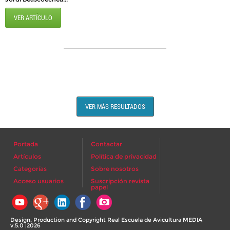
VER ARTÍCULO
VER MÁS RESULTADOS
Portada
Contactar
Artículos
Política de privacidad
Categorías
Sobre nosotros
Acceso usuarios
Suscripción revista
papel
Design, Production and Copyright Real Escuela de Avicultura MEDIA
v.5.0 |2026