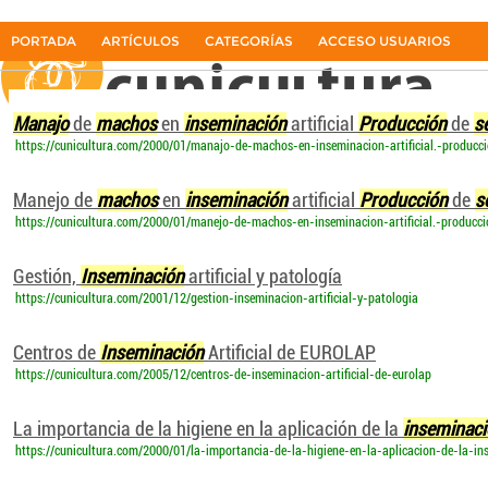
Manajo de machos en inseminación ar
PORTADA
ARTÍCULOS
CATEGORÍAS
ACCESO USUARIOS
La primera revista del sector cunícola en español
Manajo
de
machos
en
inseminación
artificial
Producción
de
s
https://cunicultura.com/2000/01/manajo-de-machos-en-inseminacion-artificial.-producc
Manejo de
machos
en
inseminación
artificial
Producción
de
s
https://cunicultura.com/2000/01/manejo-de-machos-en-inseminacion-artificial.-producci
Gestión,
Inseminación
artificial y patología
https://cunicultura.com/2001/12/gestion-inseminacion-artificial-y-patologia
Centros de
Inseminación
Artificial de EUROLAP
https://cunicultura.com/2005/12/centros-de-inseminacion-artificial-de-eurolap
La importancia de la higiene en la aplicación de la
inseminac
https://cunicultura.com/2000/01/la-importancia-de-la-higiene-en-la-aplicacion-de-la-ins