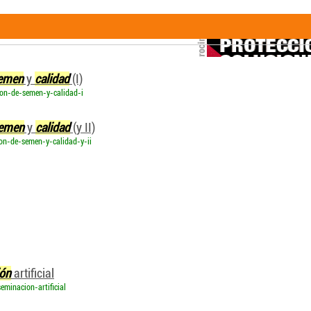
tificial. Producción de semen y cali
emen
y
calidad
(I)
ion-de-semen-y-calidad-i
emen
y
calidad
(y II)
on-de-semen-y-calidad-y-ii
ión
artificial
eminacion-artificial