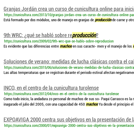
Granjas Jordán crea un curso de cunicultura online para inici
https://cunicultura.com/2013/10/granjas-jordan-crea-un-curso-de-cunicultura-online-par
Está formado por dos módulos, uno de manejo en granjas de
producción
de carne y otr
9th WRC: ¿qué se habló sobre re
producción
?
https://cunicultura.com/2009/02/9th-wrc-que-se-hablo-sobre-reproduccion
Es evidente que las diferencias entre
machos
en sus caracte- men y el manejo de los
Soluciones de verano: medidas de lucha clásicas contra el ca
https://cunicultura.com/2015/06/soluciones-de-verano-medidas-de-lucha-clasicas-contra
Las altas temperaturas que se registran durante el periodo estival afectan negativame
INCO, en el centro de la cunicultura turolense
https://cunicultura.com/2012/04/inco-en-el-centro-de-la-cunicultura-turolense
Como todo inicio, la andadura zo personal de muchos de sus so- Paqui Carrasco es la
inagurado el julio del 2005, con una capacidad de 450
machos
Ya desde el principio e
EXPOAVIGA 2000 centra sus objetivos en la presentación de l
https://cunicultura.com/2000/01/expoaviga-2000-centra-sus-objetivos-en-la-presentaci