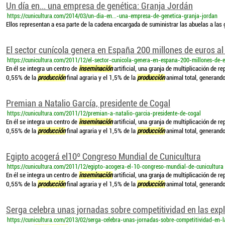
Un día en... una empresa de genética: Granja Jordán
https://cunicultura.com/2014/03/un-dia-en...-una-empresa-de-genetica-granja-jordan
Ellos representan a esa parte de la cadena encargada de suministrar las abuelas a las
El sector cunícola genera en España 200 millones de euros al
https://cunicultura.com/2011/12/el-sector-cunicola-genera-en-espana-200-millones-de-
En él se integra un centro de
inseminación
artificial, una granja de multiplicación de 
0,55% de la
producción
final agraria y el 1,5% de la
producción
animal total, generando
Premian a Natalio García, presidente de Cogal
https://cunicultura.com/2011/12/premian-a-natalio-garcia-presidente-de-cogal
En él se integra un centro de
inseminación
artificial, una granja de multiplicación de 
0,55% de la
producción
final agraria y el 1,5% de la
producción
animal total, generando
Egipto acogerá el10º Congreso Mundial de Cunicultura
https://cunicultura.com/2011/12/egipto-acogera-el-10-congreso-mundial-de-cunicultura
En él se integra un centro de
inseminación
artificial, una granja de multiplicación de 
0,55% de la
producción
final agraria y el 1,5% de la
producción
animal total, generando
Serga celebra unas jornadas sobre competitividad en las exp
https://cunicultura.com/2013/02/serga-celebra-unas-jornadas-sobre-competitividad-en-l