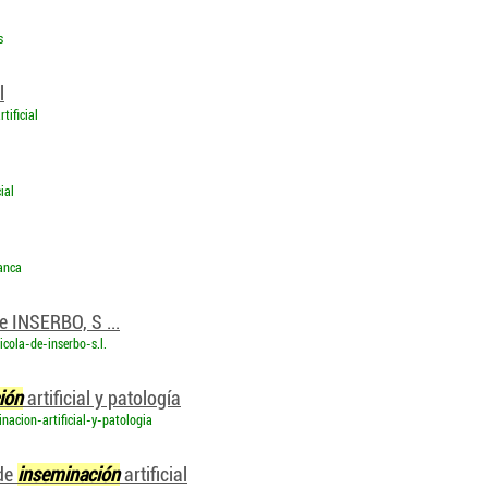
s
l
tificial
ial
anca
de INSERBO, S ...
cola-de-inserbo-s.l.
ión
artificial y patología
nacion-artificial-y-patologia
 de
inseminación
artificial