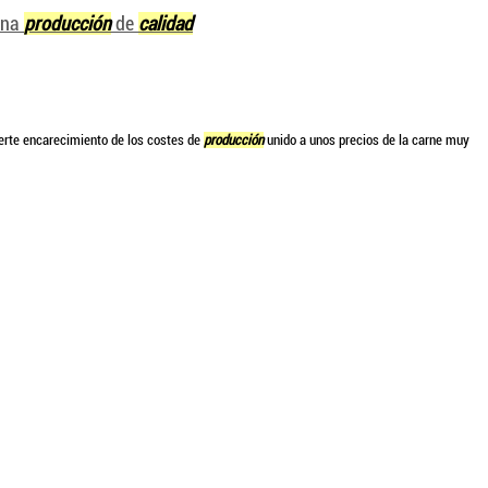
una
producción
de
calidad
erte encarecimiento de los costes de
producción
unido a unos precios de la carne muy