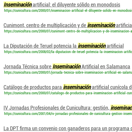
Inseminación
artificial: el diluyente sólido en monodosis
https://cunicultura.com/2000/01/inseminacion-artificial-el-diluyente-solido-en-monodosi
Cunimont, centro de multiplicación y de
inseminación
artificia
https://cunicultura.com/2000/01/cunimont-centro-de-multiplicacion-y-de-inseminacion-ar
La Diputación de Teruel potencia la
inseminación
artificial
https://cunicultura.com/2008/02/la-diputacion-de-teruel-potencia-la-inseminacion-artific
Jornada Técnica sobre
Inseminación
Artificial en Salamanca
https://cunicultura.com/2000/01/jornada-tecnica-sobre-inseminacion-artificial-en-salam
Catálogo de productos para
inseminación
artificial cunícola 
https://cunicultura.com/2000/01/catalogo-de-productos-para-inseminacion-artificial-cuni
IV Jornadas Profesionales de Cunicultura: gestión,
inseminac
https://cunicultura.com/2001/04/iv-jornadas-profesionales-de-cunicultura-gestion-insemi
La DPT firma un convenio con ganaderos para un programa