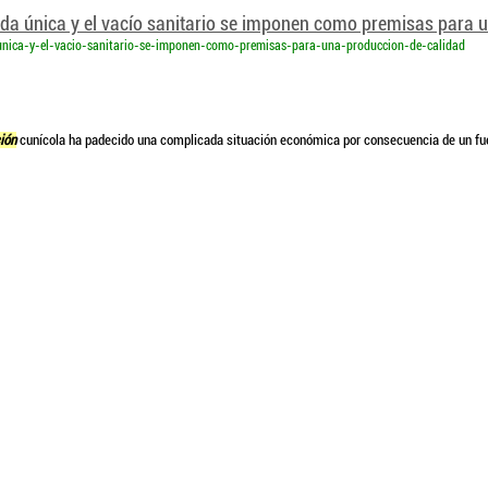
nica y el vacío sanitario se imponen como premisas para 
-unica-y-el-vacio-sanitario-se-imponen-como-premisas-para-una-produccion-de-calidad
ión
cunícola ha padecido una complicada situación económica por consecuencia de un fu