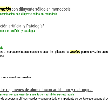
nación
con diluyente sólido en monodosis
-inseminacion-con-diluyente-solido-en-monodosis
ón artificial y Patología"
ubacion-artificial-y-patologia
ejo
es ... marcado e intenso cuando estaban im- plicados los
machos
, pero una vez los anim
lado
Insemi- almidones medios ...
tre regímenes de alimentación ad libitum y restringida
arne-entre-regimenes-de-alimentacion-ad-libitum-y-restringida
 de especies prolíficas (cerdos y conejos) dado el importante porcentaje que supone el co