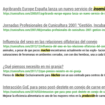
Agribrands Europe España lanza un nuevo servicio de
insemi
https://cunicultura.com/2000/01/agribrands-europe-espana-lanza-un-nuevo-servicio-de
Jornadas Profesionales de Cunicultura 2001 "Gestión, Incubaci
https://cunicultura.com/2001/08/jornadas-profesionales-de-cunicultura-2001-gestion-inc
Influencia del sexo en las relaciones olfatorias del conejo
https://cunicultura.com/2012/12/influencia-del-sexo-en-las-relaciones-olfatorias-del-con
animales, a pesar de que pocos
machos
encontramos actualmente en las explo- tacion
saturaciones de feromonas en ambientes cerrados, con con dos hembras, una a cada 
¿Qué piensos necesito en mi granja?
https://cunicultura.com/2011/12/que-piensos-necesito-en-mi-granja
Pienso de
Machos
: Exclusivamente para
Machos
con un uso centrado para centros de 
Interacción GxE para peso post-destete en conejo de carne en
https://cunicultura.com/2014/03/interaccion-gxe-para-peso-post-destete-en-conejo-de-c
Mejorar la eficiencia alimentaria es uno de los mayores retos en la
producción
de carne