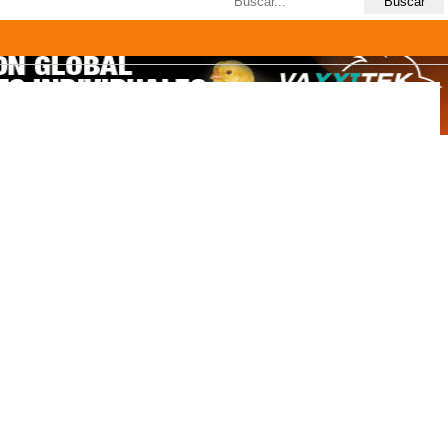
Últimas búsquedas
dad (I)
100resultados
(búsqueda limitada a 100 resultados)