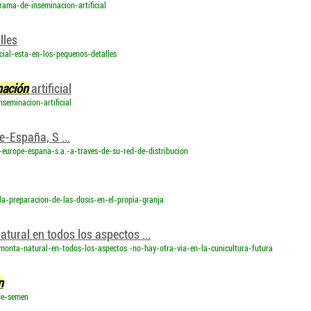
ama-de-inseminacion-artificial
lles
cial-esta-en-los-pequenos-detalles
nación
artificial
seminacion-artificial
e-España, S ...
s-europe-espana-s.a.-a-traves-de-su-red-de-distribucion
-la-preparacion-de-las-dosis-en-el-propia-granja
atural en todos los aspectos ...
-monta-natural-en-todos-los-aspectos.-no-hay-otra-via-en-la-cunicultura-futura
n
-de-semen