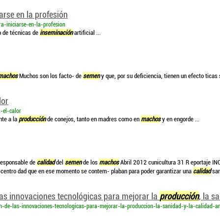
arse en la profesión
a-iniciarse-en-la-profesion
o de técnicas de
inseminación
artificial ...
machos
Muchos son los facto- de
semen
y que, por su deficiencia, tienen un efecto ticas
lor
-el-calor
nte a la
producción
de conejos, tanto en madres como en
machos
y en engorde ...
 responsable de
calidad
del
semen
de los
machos
Abril 2012 cunicultura 31 R eportaje INCO
l centro dad que en ese momento se contem- plaban para poder garantizar una
calidad
san
as innovaciones tecnológicas para mejorar la
producción
, la s
on-de-las-innovaciones-tecnologicas-para-mejorar-la-produccion-la-sanidad-y-la-calidad-a