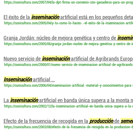
https://cunicultura.com/2007/04/la-dpt-firma-un-convenio-con-ganaderos-para-un-progr
El éxito de la
inseminación
artificial está en los pequeños deta
https://cunicultura.com/2005/04/y-tu-como-lo-haces-.-el-exito-de-la-inseminacion-artifi
Granja Jordán: núcleo de mejora genética y centro de
insemi
https://cunicultura.com/2005/06/granja-jordan-nucleo-de-mejora-genetica-y-centro-de-in
Nuevo servicio de
inseminación
artificial de Agribrands Europ
https://cunicultura.com/2000/01/nuevo-servicio-de-inseminacion-artificial-de-agribrand
Inseminación
artificial ...
https://cunicultura.com/2006/04/inseminacion-artificial.-material-y-conocimientos-para
La
inseminación
artificial en banda única supera a la monta n
https://cunicultura.com/2002/12/la-inseminacion-artificial-en-banda-unica-supera-a-la
Efecto de la frecuencia de recogida en la
producción
de
seme
https://cunicultura.com/2003/08/efecto-de-la-frecuencia-de-recogida-en-la-produccion