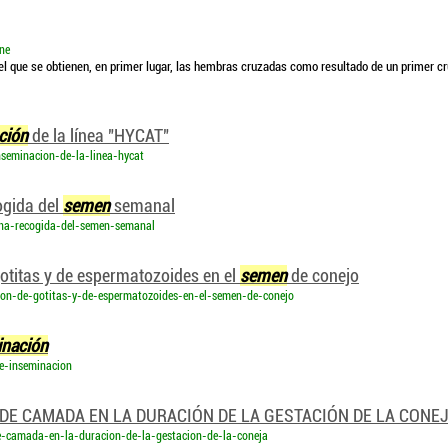
ne
 el que se obtienen, en primer lugar, las hembras cruzadas como resultado de un primer c
ción
de la línea "HYCAT"
nseminacion-de-la-linea-hycat
ogida del
semen
semanal
-una-recogida-del-semen-semanal
gotitas y de espermatozoides en el
semen
de conejo
cion-de-gotitas-y-de-espermatozoides-en-el-semen-de-conejo
inación
de-inseminacion
DE CAMADA EN LA DURACIÓN DE LA GESTACIÓN DE LA CONE
e-camada-en-la-duracion-de-la-gestacion-de-la-coneja