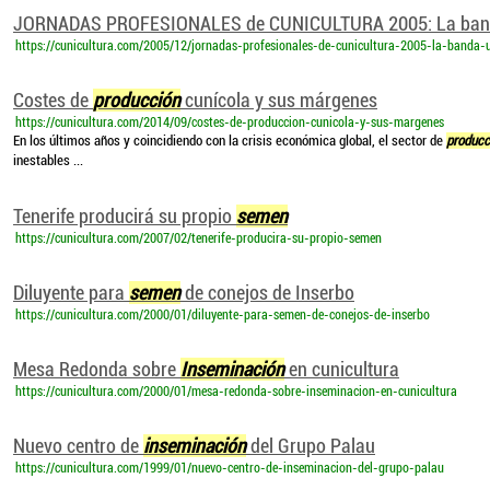
JORNADAS PROFESIONALES de CUNICULTURA 2005: La banda ú
https://cunicultura.com/2005/12/jornadas-profesionales-de-cunicultura-2005-la-banda
Costes de
producción
cunícola y sus márgenes
https://cunicultura.com/2014/09/costes-de-produccion-cunicola-y-sus-margenes
En los últimos años y coincidiendo con la crisis económica global, el sector de
producc
inestables ...
Tenerife producirá su propio
semen
https://cunicultura.com/2007/02/tenerife-producira-su-propio-semen
Diluyente para
semen
de conejos de Inserbo
https://cunicultura.com/2000/01/diluyente-para-semen-de-conejos-de-inserbo
Mesa Redonda sobre
Inseminación
en cunicultura
https://cunicultura.com/2000/01/mesa-redonda-sobre-inseminacion-en-cunicultura
Nuevo centro de
inseminación
del Grupo Palau
https://cunicultura.com/1999/01/nuevo-centro-de-inseminacion-del-grupo-palau