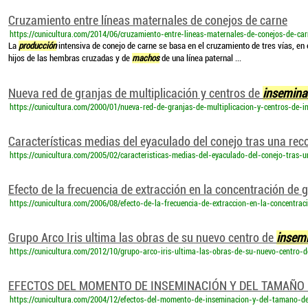
Cruzamiento entre líneas maternales de conejos de carne
https://cunicultura.com/2014/06/cruzamiento-entre-lineas-maternales-de-conejos-de-car
La
producción
intensiva de conejo de carne se basa en el cruzamiento de tres vías, en
hijos de las hembras cruzadas y de
machos
de una línea paternal ...
Nueva red de granjas de multiplicación y centros de
insemina
https://cunicultura.com/2000/01/nueva-red-de-granjas-de-multiplicacion-y-centros-de-i
Características medias del eyaculado del conejo tras una rec
https://cunicultura.com/2005/02/caracteristicas-medias-del-eyaculado-del-conejo-tras
Efecto de la frecuencia de extracción en la concentración de 
https://cunicultura.com/2006/08/efecto-de-la-frecuencia-de-extraccion-en-la-concentra
Grupo Arco Iris ultima las obras de su nuevo centro de
insem
https://cunicultura.com/2012/10/grupo-arco-iris-ultima-las-obras-de-su-nuevo-centro-
EFECTOS DEL MOMENTO DE INSEMINACIÓN Y DEL TAMAÑO 
https://cunicultura.com/2004/12/efectos-del-momento-de-inseminacion-y-del-tamano-d