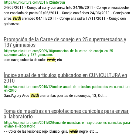
https://cunicultura.com/2011/12/intercun
04/05/2011 - Conejo al curry con arroz frito 24/05/2011 - Conejo en escabeche
con ensalada de pasta 01/06/2011 - Conejo con fideos 24/06/2011 - Conejo con
arroz
verde
cremoso 04/11/2011 - Conejo a la sidra 17/11/2011 - Conejo con
garbanzos ...
Promoción de la Carne de conejo en 25 supermercados y
137 gimnasios
https://cunicultura.com/2009/10/promocion-de-la-carne-de-conejo-en-25-
supermercados-y-137-gimnasios
com nave, cubierta de color
verde
, etc ...
Índice anual de artículos publicados en CUNICULTURA en
2010
https://cunicultura.com/2010/12/indice-anual-de-articulos-publicados-en-cunicultura-
en-2010
GandAgro y Arco
Verde
cierran las puertas de su conejos, 13, Oct ...
Toma de muestras en explotaciones cunícolas para enviar
al laboratorio
https://cunicultura.com/2011/02/toma-de-muestras-en-explotaciones-cunicolas-para-
enviar-al-laboratorio
- - Color de las lesiones: rojo, blanco, gris,
verde
, negro, etc ...