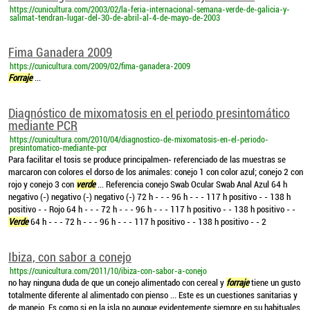
https://cunicultura.com/2003/02/la-feria-internacional-semana-verde-de-galicia-y-
salimat-tendran-lugar-del-30-de-abril-al-4-de-mayo-de-2003
Fima Ganadera 2009
https://cunicultura.com/2009/02/fima-ganadera-2009
Forraje
...
Diagnóstico de mixomatosis en el periodo presintomático
mediante PCR
https://cunicultura.com/2010/04/diagnostico-de-mixomatosis-en-el-periodo-
presintomatico-mediante-pcr
Para facilitar el tosis se produce principalmen- referenciado de las muestras se
marcaron con colores el dorso de los animales: conejo 1 con color azul; conejo 2 con
rojo y conejo 3 con
verde
... Referencia conejo Swab Ocular Swab Anal Azul 64 h
negativo (-) negativo (-) negativo (-) 72 h - - - 96 h - - - 117 h positivo - - 138 h
positivo - - Rojo 64 h - - - 72 h - - - 96 h - - - 117 h positivo - - 138 h positivo - -
Verde
64 h - - - 72 h - - - 96 h - - - 117 h positivo - - 138 h positivo - - 2
Ibiza, con sabor a conejo
https://cunicultura.com/2011/10/ibiza-con-sabor-a-conejo
no hay ninguna duda de que un conejo alimentado con cereal y
forraje
tiene un gusto
totalmente diferente al alimentado con pienso ... Este es un cuestiones sanitarias y
de manejo, Es como si en la isla no aunque evidentemente siempre en su habituales