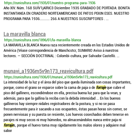
https://cunicultura.com/1935/01/nuestro-programa-para-1936
Año XIV. Núm. 168 SUÍV1jAlRIC3 Diciembre 1935 GRABADO DE PORTADA: BONITA
INSTANTANEA EN CRIADERO NORTEAMERICANO DE PATOS PEKIN ESES. NUESTRO
PROGRAMA PARA 1936........... 266 A NUESTROS SUSCRIPTORES . ...
La maravilla blanca
https://cunicultura.com/1896/01/la-maravilla-blanca
LA MARAVILLA BLANCA Nueva raza recientemente creada en los Estados Unidos de
América (Véase correspondencia de Manchcstcr, SUMARIO Aviso á nuestros
lectores. — SECCIÓN DOCTRINAL : Colombi-cultura, por Salvador Castellò. ...
munavi_a1936m5v9n173_reavicultura.pdf
https://cunicultura.com/1936/01/munavi_a1936m5v9n173_reavicultura.pdf
La intensidad de la luz y el área del piso que queda iluminada son cosas importantes,
porque, como el grano se esparce sobre la cama de paja o de
forraje
que cubre el
piso del gallinero, escondiéndose en ella, precisa buena luz para que la vean, y
además, para que la gallina la reciba con la debida intensidad ... En los buenos
gallineros hay siempre nidales registradores de la postura, y si no se pasa
frecuentemente para ir sacando a sus ocupantes, éstas pasan horas sin comer, se
ponen nerviosas y su puesta se resiente, Los huevos cosechados deben tenerse en
parajes ni muy secos ni muy húmedos, no almacenándolos nunca entre paja ni
forraje
s, porque el huevo toma muy rápidamente los malos olores y adquiere mal
sabor