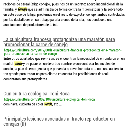
raciones de cereal (trigo conejo?, pues nos da un secreto: apoyo incondicional de la
familia, y
forraje
que se administra de forma contra la mixomatosis y la sobre todo
en este caso de la hija, problemas en el resto de explota- conejo, ambas controladas
por las desfallecer en su trabajo para la ciones de la isla, nos conduce a una
asociaciones de productores de la isla
La cunicultura francesa protagoniza una maratón para
promocionar la carne de conejo
https://cunicultura.com/2012/08/la-cunicultura-francesa-protagoniza-una-maraton-
para-promocionar-la-carne-de-conejo
Entre otros apartados que revi- san, se encuentran la necesidad de enfundaron en un
maillot
verde
y se pusieron un divertido sombrero con controlar los niveles de
sonido, la plan de emergencia que prevea la aprovechar esta cita con una audiencia
tan grande para trazar un paralelismo en cuenta las prohibiciones de reali-
comentaron sus protagonistas ...
Cunicultura ecológica. Toni Roca
https://cunicultura.com/2009/10/cunicultura-ecologica.-toni-roca
com nave, cubierta de color
verde
, etc ...
Principales lesiones asociadas al tracto reproductor en
conejas (II)