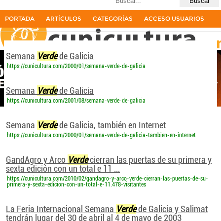
Últimas búsquedas
forraje verde
33resultados
PORTADA
ARTÍCULOS
CATEGORÍAS
ACCESO USUARIOS
La primera revista del sector cunícola en español
Semana
Verde
de Galicia
https://cunicultura.com/2000/01/semana-verde-de-galicia
Semana
Verde
de Galicia
https://cunicultura.com/2001/08/semana-verde-de-galicia
Semana
Verde
de Galicia, también en Internet
https://cunicultura.com/2000/01/semana-verde-de-galicia-tambien-en-internet
GandAgro y Arco
Verde
cierran las puertas de su primera y
sexta edición con un total e 11 ...
https://cunicultura.com/2010/02/gandagro-y-arco-verde-cierran-las-puertas-de-su-
primera-y-sexta-edicion-con-un-total-e-11.478-visitantes
La Feria Internacional Semana
Verde
de Galicia y Salimat
tendrán lugar del 30 de abril al 4 de mayo de 2003