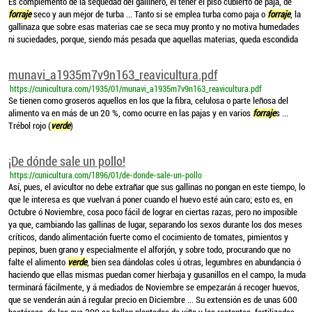
Es complemento de la sequedad del gallinero, el tener el piso cubierto de paja, de
forraje
seco y aun mejor de turba ... Tanto si se emplea turba como paja o
forraje
, la
gallinaza que sobre esas materias cae se seca muy pronto y no motiva humedades
ni suciedades, porque, siendo más pesada que aquellas materias, queda escondida
munavi_a1935m7v9n163_reavicultura.pdf
https://cunicultura.com/1935/01/munavi_a1935m7v9n163_reavicultura.pdf
Se tienen como groseros aquellos en los que la fibra, celulosa o parte leñosa del
alimento va en más de un 20 %, como ocurre en las pajas y en varios
forraje
s ...
Trébol rojo (
verde
)
¡De dónde sale un pollo!
https://cunicultura.com/1896/01/de-donde-sale-un-pollo
Así, pues, el avicultor no debe extrañar que sus gallinas no pongan en este tiempo, lo
que le interesa es que vuelvan á poner cuando el huevo esté aún caro; esto es, en
Octubre ó Noviembre, cosa poco fácil de lograr en ciertas razas, pero no imposible
ya que, cambiando las gallinas de lugar, separando los sexos durante los dos meses
críticos, dando alimentación fuerte como el cocimiento de tomates, pimientos y
pepinos, buen grano y especialmente el alforjón, y sobre todo, procurando que no
falte el alimento
verde
, bien sea dándolas coles ú otras, legumbres en abundancia ó
haciendo que ellas mismas puedan comer hierbaja y gusanillos en el campo, la muda
terminará fácilmente, y á mediados de Noviembre se empezarán á recoger huevos,
que se venderán aún á regular precio en Diciembre ... Su extensión es de unas 600