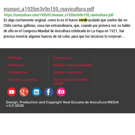
munavi_a1935m3v9n159_reavicultura.pdf
https://cunicultura.com/1935/01/munavi_a1935m3v9n159_reavicultura.pdf
Es algo ciertamente original, como lo es el huevo
verde
azulado que suelen dar en
Chile ciertas gallinas, cosa tan extraordinaria, que, cuando por primera vez se habló
de ello en el Congreso Mundial de Avicultura celebrado en La Haya en 1921, fué
preciso mostrar algunos huevos de tal color, para que los técnicos lo creyeran ...
Portada
Contactar
Artículos
Política de privacidad
Categorías
Sobre nosotros
Acceso usuarios
Suscripción revista
papel
Design, Production and Copyright Real Escuela de Avicultura MEDIA
v.5.0 |2026