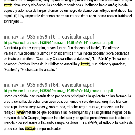
verde
-obscuros y violáceos; la espalda redondeada é inclinada hacia atrás; la cola
espesa y adornada de largas plumas de un negro de ébano con reflejos metálicos; las
cspal- (l) Hoy imposible de encontrar en su estado de pureza, como no sea traída del
extranjero ...
munavi_a1935m5v9n161_reavicultura.pdf
https://cunicultura.com/1935/01/munavi_a1935m5v9n161_reavicultura.pdf
Cuentista pulcro y ejemplar, suyos fueron: "La docena del fraile", "De allende
Pajares", "La decena" (cuentos y chascarrillos)'; "La inedia docena" (obra declarada
de texto para niños), "Cuentos y Chascarrillos andaluces", "Un Pároli" y "Ni carne ni
pescado" (ambos libros de la Biblioteca Amarilla y
Verde
), "De chicos y grandes",
"Fósiles" y "El chascarrillo andaluz" ...
munavi_a1935m8v9n164_reavicultura.pdf
https://cunicultura.com/1935/01/munavi_a1935m8v9n164_reavicultura.pdf
Como es sabido, ese Patrón tiene por bases principales la gallardía en las formas, la
cresta sencilla, derecha, bien aserrada, con cinco o seis dientes, orej illas blancas,
cara roja, tarsos negruzcos y, sobre todo, el color negro-cuervo, es decir, sin los
reflejos
verde
metálicos que adornan a las Menorquinas y a las gallinas negras de la
mayoría de la's Granjas, hijas de las clel país y de gallos puros Meuorcas traídos de
Francia o de Inglaterra o llevando sangre de éstos ... La alfalfa, el trébol o la hierba de
prado son los
forraje
s mejor indicados