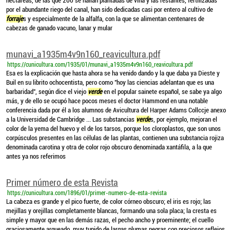
hectáreas, de las que 200 se hallan plantadas de viña y las restantes, fertilizadas
por el abundante riego del canal, han sido dedicadas casi por entero al cultivo de
forraje
s y especialmente de la alfalfa, con la que se alimentan centenares de
cabezas de ganado vacuno, lanar y mular
munavi_a1935m4v9n160_reavicultura.pdf
https://cunicultura.com/1935/01/munavi_a1935m4v9n160_reavicultura.pdf
Esa es la explicación que hasta ahora se ha venido dando y la que daba ya Dieste y
Buil en su librito ochocentista, pero como "hoy las ciencias adelantan que es una
barbaridad", según dice el viejo
verde
en el popular sainete español, se sabe ya algo
más, y de ello se ocupó hace pocos meses el doctor Hammond en una notable
conferencia dada por él a los alumnos de Avicultura del Harper Adams Collccje anexo
a la Universidad de Cambridge ... Las substancias
verde
s, por ejemplo, mejoran el
color de la yema del huevo y el de los tarsos, porque los cloroplastos, que son unos
corpúsculos presentes en las células de las plantas, contienen una substancia rojiza
denominada carotina y otra de color rojo obscuro denominada xantáfila, a la que
antes ya nos referimos
Primer número de esta Revista
https://cunicultura.com/1896/01/primer-numero-de-esta-revista
La cabeza es grande y el pico fuerte, de color córneo obscuro; el iris es rojo; las
mejillas y orejillas completamente blancas, formando una sola placa; la cresta es
simple y mayor que en las demás razas, el pecho ancho y proeminente; el cuello
graciosamente arqueado, muy tupido de largas plumas negras con preciosos reflejos