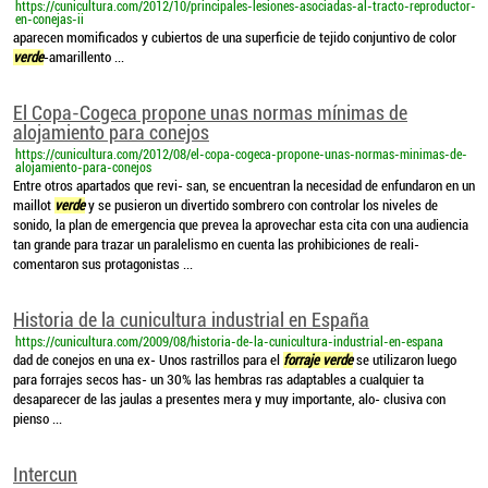
https://cunicultura.com/2012/10/principales-lesiones-asociadas-al-tracto-reproductor-
en-conejas-ii
aparecen momificados y cubiertos de una superficie de tejido conjuntivo de color
verde
-amarillento ...
El Copa-Cogeca propone unas normas mínimas de
alojamiento para conejos
https://cunicultura.com/2012/08/el-copa-cogeca-propone-unas-normas-minimas-de-
alojamiento-para-conejos
Entre otros apartados que revi- san, se encuentran la necesidad de enfundaron en un
maillot
verde
y se pusieron un divertido sombrero con controlar los niveles de
sonido, la plan de emergencia que prevea la aprovechar esta cita con una audiencia
tan grande para trazar un paralelismo en cuenta las prohibiciones de reali-
comentaron sus protagonistas ...
Historia de la cunicultura industrial en España
https://cunicultura.com/2009/08/historia-de-la-cunicultura-industrial-en-espana
dad de conejos en una ex- Unos rastrillos para el
forraje verde
se utilizaron luego
para forrajes secos has- un 30% las hembras ras adaptables a cualquier ta
desaparecer de las jaulas a presentes mera y muy importante, alo- clusiva con
pienso ...
Intercun