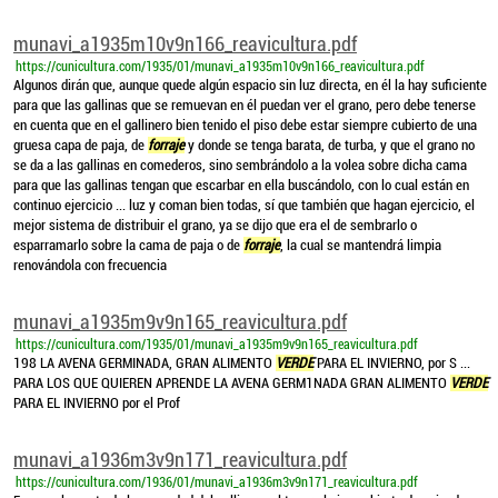
munavi_a1935m10v9n166_reavicultura.pdf
https://cunicultura.com/1935/01/munavi_a1935m10v9n166_reavicultura.pdf
Algunos dirán que, aunque quede algún espacio sin luz directa, en él la hay suficiente
para que las gallinas que se remuevan en él puedan ver el grano, pero debe tenerse
en cuenta que en el gallinero bien tenido el piso debe estar siempre cubierto de una
gruesa capa de paja, de
forraje
y donde se tenga barata, de turba, y que el grano no
se da a las gallinas en comederos, sino sembrándolo a la volea sobre dicha cama
para que las gallinas tengan que escarbar en ella buscándolo, con lo cual están en
continuo ejercicio ... luz y coman bien todas, sí que también que hagan ejercicio, el
mejor sistema de distribuir el grano, ya se dijo que era el de sembrarlo o
esparramarlo sobre la cama de paja o de
forraje
, la cual se mantendrá limpia
renovándola con frecuencia
munavi_a1935m9v9n165_reavicultura.pdf
https://cunicultura.com/1935/01/munavi_a1935m9v9n165_reavicultura.pdf
198 LA AVENA GERMINADA, GRAN ALIMENTO
VERDE
PARA EL INVIERNO, por S ...
PARA LOS QUE QUIEREN APRENDE LA AVENA GERM1NADA GRAN ALIMENTO
VERDE
PARA EL INVIERNO por el Prof
munavi_a1936m3v9n171_reavicultura.pdf
https://cunicultura.com/1936/01/munavi_a1936m3v9n171_reavicultura.pdf