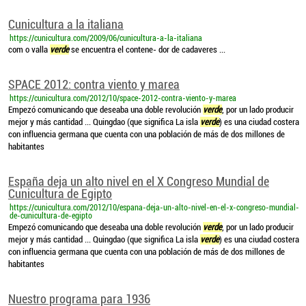
Cunicultura a la italiana
https://cunicultura.com/2009/06/cunicultura-a-la-italiana
com o valla
verde
se encuentra el contene- dor de cadaveres ...
SPACE 2012: contra viento y marea
https://cunicultura.com/2012/10/space-2012-contra-viento-y-marea
Empezó comunicando que deseaba una doble revolución
verde
, por un lado producir
mejor y más cantidad ... Quingdao (que significa La isla
verde
) es una ciudad costera
con influencia germana que cuenta con una población de más de dos millones de
habitantes
España deja un alto nivel en el X Congreso Mundial de
Cunicultura de Egipto
https://cunicultura.com/2012/10/espana-deja-un-alto-nivel-en-el-x-congreso-mundial-
de-cunicultura-de-egipto
Empezó comunicando que deseaba una doble revolución
verde
, por un lado producir
mejor y más cantidad ... Quingdao (que significa La isla
verde
) es una ciudad costera
con influencia germana que cuenta con una población de más de dos millones de
habitantes
Nuestro programa para 1936