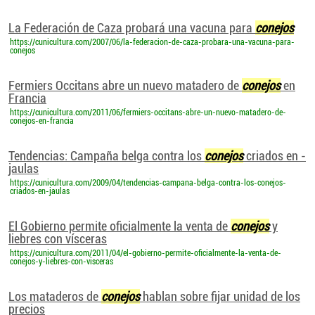
La Federación de Caza probará una vacuna para
conejos
https://cunicultura.com/2007/06/la-federacion-de-caza-probara-una-vacuna-para-
conejos
Fermiers Occitans abre un nuevo matadero de
conejos
en
Francia
https://cunicultura.com/2011/06/fermiers-occitans-abre-un-nuevo-matadero-de-
conejos-en-francia
Tendencias: Campaña belga contra los
conejos
criados en -
jaulas
https://cunicultura.com/2009/04/tendencias-campana-belga-contra-los-conejos-
criados-en-jaulas
El Gobierno permite oficialmente la venta de
conejos
y
liebres con vísceras
https://cunicultura.com/2011/04/el-gobierno-permite-oficialmente-la-venta-de-
conejos-y-liebres-con-visceras
Los mataderos de
conejos
hablan sobre fijar unidad de los
precios