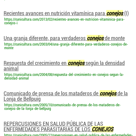
Recientes avances en nutrición vitamínica para
conejos
(I)
https://cunicultura.com/2013/02/recientes-avances-en-nutricion-vitaminica-para-
conejos-i
Una granja diferente, para verdaderos
conejos
de monte
https://cunicultura.com/2003/04/una-granja-diferente-para-verdaderos-conejos-de-
monte
Respuesta del crecimiento en
conejos
según la densidad
animal
https://cunicultura.com/2004/08/respuesta-del-crecimiento-en-conejos-segun-la-
densidad-animal
Comunicado de prensa de los mataderos de
conejos
de la
Lonja de Bellpuig
https://cunicultura.com/2005/10/comunicado-de-prensa-de-los-mataderos-de-
conejos-de-la-lonja-de-bellpuig
REPERCUSIONES EN SALUD PÚBLICA DE LAS
ENFERMEDADES PARASITARIAS DE LOS
CONEJOS
https://cunicultura.com/2005/12/repercusiones-en-salud-publica-de-las-enfermedades-