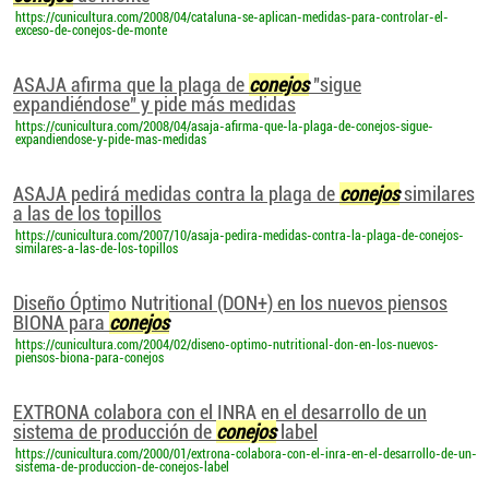
https://cunicultura.com/2008/04/cataluna-se-aplican-medidas-para-controlar-el-
exceso-de-conejos-de-monte
ASAJA afirma que la plaga de
conejos
"sigue
expandiéndose" y pide más medidas
https://cunicultura.com/2008/04/asaja-afirma-que-la-plaga-de-conejos-sigue-
expandiendose-y-pide-mas-medidas
ASAJA pedirá medidas contra la plaga de
conejos
similares
a las de los topillos
https://cunicultura.com/2007/10/asaja-pedira-medidas-contra-la-plaga-de-conejos-
similares-a-las-de-los-topillos
Diseño Óptimo Nutritional (DON+) en los nuevos piensos
BIONA para
conejos
https://cunicultura.com/2004/02/diseno-optimo-nutritional-don-en-los-nuevos-
piensos-biona-para-conejos
EXTRONA colabora con el INRA en el desarrollo de un
sistema de producción de
conejos
label
https://cunicultura.com/2000/01/extrona-colabora-con-el-inra-en-el-desarrollo-de-un-
sistema-de-produccion-de-conejos-label