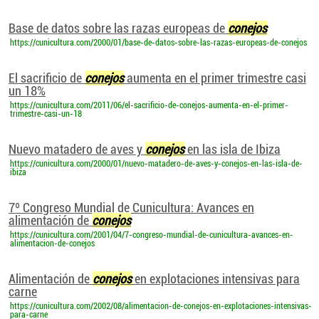
Base de datos sobre las razas europeas de
conejos
https://cunicultura.com/2000/01/base-de-datos-sobre-las-razas-europeas-de-conejos
El sacrificio de
conejos
aumenta en el primer trimestre casi
un 18%
https://cunicultura.com/2011/06/el-sacrificio-de-conejos-aumenta-en-el-primer-
trimestre-casi-un-18
Nuevo matadero de aves y
conejos
en las isla de Ibiza
https://cunicultura.com/2000/01/nuevo-matadero-de-aves-y-conejos-en-las-isla-de-
ibiza
7º Congreso Mundial de Cunicultura: Avances en
alimentación de
conejos
https://cunicultura.com/2001/04/7-congreso-mundial-de-cunicultura-avances-en-
alimentacion-de-conejos
Alimentación de
conejos
en explotaciones intensivas para
carne
https://cunicultura.com/2002/08/alimentacion-de-conejos-en-explotaciones-intensivas-
para-carne