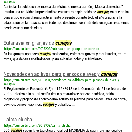
conejos
Controlar la población de mosca doméstica o mosca común, “Musca domestica”,
resulta una actividad imprescindible en nuestra explotación de
conejos
, ya que se ha
convertido en una plaga prácticamente presente durante todo el año gracias a la
adaptación de la mosca a casi todo tipo de climas, confiriéndole una gran resistencia
desde este punto de vista ...
Eutanasia en granjas de
conejos
https://cunicultura.com/2015/03/eutanasia-en-granjas-de-conejos
En las granjas aparecen
conejos
malheridos, enfermos graves y moribundos, entre
otros, que deben ser eliminados, para evitarles dolor y sufrimiento ...
Novedades en aditivos para piensos de aves y
conejos
https://cunicultura.com/2013/04/novedades-en-aditivos-para-piensos-de-aves-y-
conejos
El Reglamento de Ejecución (UE) nº 159/2013 de la Comisión, de 21 de febrero de
2013, relativo a la autorización de un preparado de benzoato sódico, ácido
propiónico y propionato sódico como aditivo en piensos para cerdos, aves de corral,
bovinos, ovinos, caprinos,
conejos
y caballos, ...
Calma chicha
https://cunicultura.com/2013/08/calma-chicha
000
conejos
según la estadística oficial del MAGRAMA de sacrificio mensual de