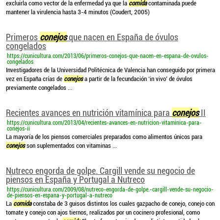
excluirla como vector de la enfermedad ya que la
comida
contaminada puede
mantener la virulencia hasta 3-4 minutos (Coudert, 2005)
Primeros
conejos
que nacen en España de óvulos
congelados
https://cunicultura.com/2013/06/primeros-conejos-que-nacen-en-espana-de-ovulos-
congelados
Investigadores de la Universidad Politécnica de Valencia han conseguido por primera
vez en España crías de
conejos
a partir de la fecundación ‘in vivo’ de óvulos
previamente congelados ...
Recientes avances en nutrición vitamínica para
conejos
II
https://cunicultura.com/2013/04/recientes-avances-en-nutricion-vitaminica-para-
conejos-ii
La mayoría de los piensos comerciales preparados como alimentos únicos para
conejos
son suplementados con vitaminas ...
Nutreco engorda de golpe. Cargill vende su negocio de
piensos en España y Portugal a Nutreco
https://cunicultura.com/2009/08/nutreco-engorda-de-golpe.-cargill-vende-su-negocio-
de-piensos-en-espana-y-portugal-a-nutreco
La
comida
constaba de 3 guisos distintos los cuales gazpacho de conejo, conejo con
tomate y conejo con ajos tiernos, realizados por un cocinero profesional, como