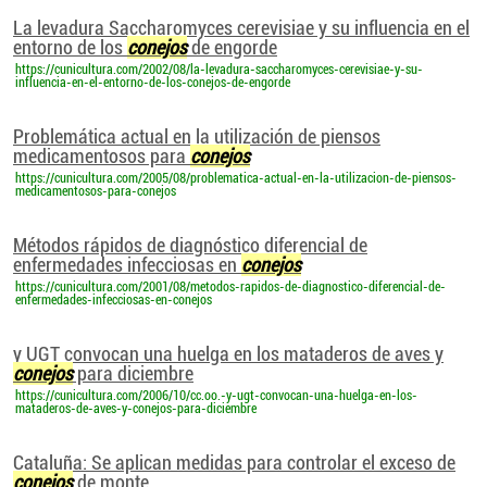
La levadura Saccharomyces cerevisiae y su influencia en el
entorno de los
conejos
de engorde
https://cunicultura.com/2002/08/la-levadura-saccharomyces-cerevisiae-y-su-
influencia-en-el-entorno-de-los-conejos-de-engorde
Problemática actual en la utilización de piensos
medicamentosos para
conejos
https://cunicultura.com/2005/08/problematica-actual-en-la-utilizacion-de-piensos-
medicamentosos-para-conejos
Métodos rápidos de diagnóstico diferencial de
enfermedades infecciosas en
conejos
https://cunicultura.com/2001/08/metodos-rapidos-de-diagnostico-diferencial-de-
enfermedades-infecciosas-en-conejos
y UGT convocan una huelga en los mataderos de aves y
conejos
para diciembre
https://cunicultura.com/2006/10/cc.oo.-y-ugt-convocan-una-huelga-en-los-
mataderos-de-aves-y-conejos-para-diciembre
Cataluña: Se aplican medidas para controlar el exceso de
conejos
de monte