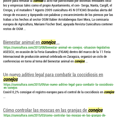
postre para rematar la
comida
El acto fue patrocinado por distintas entidades loca-
les y empresas tales como el propio Ayuntamiento, el cen- Serga, Nanta, Cargill, el
Crespo, y el matadero ? Agosto 2009 cunicultura 45 N OTICIAS Bruselas alerta del
riesgo de escasez y Apoyando con palabras y encarecimiento de los piensos por las
trabas a los hechos al sector OGM Xabier Arriolabengoa Xavi Mora, La comisaria
europea de Agricultura, Mariann Fischer Boel, apoyada Revista Cunicultura contener
restos de OGM ...
Bienestar animal en
conejos
...
https://cunicultura.com/2013/08/bienestar-animal-en-conejos.-situacion-legislativa
ASESCU, en ocasión de la Feria Ganadera (FIGAN) dentro del marco de la 11 Feria
Internacional de producción animal celebrada en Zaragoza, organizó un ciclo de
conferencias en torno al tema del bienestar animal en
conejos
...
Un nuevo aditivo legal para combatir la coccidiosis en
conejos
https://cunicultura.com/2015/09/un-nuevo-aditivo-legal-para-combatir-la-coccidiosis-
en-conejos
Coxiril 0,2% consigue el registro europeo para el control de la coccidiosis en
conejos
...
Cómo controlar las moscas en las granjas de
conejos
https://cunicultura.com/2015/03/como-controlar-las-moscas-en-las-granjas-de-