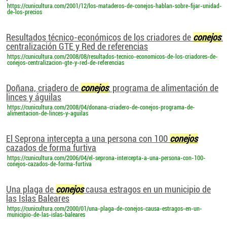
https://cunicultura.com/2001/12/los-mataderos-de-conejos-hablan-sobre-fijar-unidad-
de-los-precios
Resultados técnico-económicos de los criadores de
conejos
:
centralización GTE y Red de referencias
https://cunicultura.com/2008/08/resultados-tecnico-economicos-de-los-criadores-de-
conejos-centralizacion-gte-y-red-de-referencias
Doñana, criadero de
conejos
: programa de alimentación de
linces y águilas
https://cunicultura.com/2008/04/donana-criadero-de-conejos-programa-de-
alimentacion-de-linces-y-aguilas
El Seprona intercepta a una persona con 100
conejos
cazados de forma furtiva
https://cunicultura.com/2006/04/el-seprona-intercepta-a-una-persona-con-100-
conejos-cazados-de-forma-furtiva
Una plaga de
conejos
causa estragos en un municipio de
las Islas Baleares
https://cunicultura.com/2000/01/una-plaga-de-conejos-causa-estragos-en-un-
municipio-de-las-islas-baleares