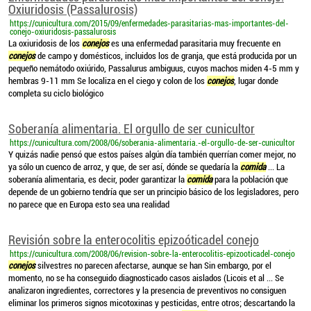
Oxiuridosis (Passalurosis)
https://cunicultura.com/2015/09/enfermedades-parasitarias-mas-importantes-del-
conejo-oxiuridosis-passalurosis
La oxiuridosis de los
conejos
es una enfermedad parasitaria muy frecuente en
conejos
de campo y domésticos, incluidos los de granja, que está producida por un
pequeño nemátodo oxiúrido, Passalurus ambiguus, cuyos machos miden 4-5 mm y
hembras 9-11 mm Se localiza en el ciego y colon de los
conejos
, lugar donde
completa su ciclo biológico
Soberanía alimentaria. El orgullo de ser cunicultor
https://cunicultura.com/2008/06/soberania-alimentaria.-el-orgullo-de-ser-cunicultor
Y quizás nadie pensó que estos países algún día también querrían comer mejor, no
ya sólo un cuenco de arroz, y que, de ser así, dónde se quedaría la
comida
... La
soberanía alimentaria, es decir, poder garantizar la
comida
para la población que
depende de un gobierno tendría que ser un principio básico de los legisladores, pero
no parece que en Europa esto sea una realidad
Revisión sobre la enterocolitis epizoóticadel conejo
https://cunicultura.com/2008/06/revision-sobre-la-enterocolitis-epizooticadel-conejo
conejos
silvestres no parecen afectarse, aunque se han Sin embargo, por el
momento, no se ha conseguido diagnosticado casos aislados (Licois et al ... Se
analizaron ingredientes, correctores y la presencia de preventivos no consiguen
eliminar los primeros signos micotoxinas y pesticidas, entre otros; descartando la