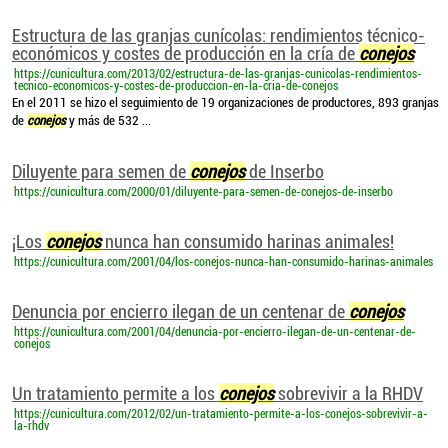
Estructura de las granjas cunícolas: rendimientos técnico-
económicos y costes de producción en la cría de
conejos
https://cunicultura.com/2013/02/estructura-de-las-granjas-cunicolas-rendimientos-
tecnico-economicos-y-costes-de-produccion-en-la-cria-de-conejos
En el 2011 se hizo el seguimiento de 19 organizaciones de productores, 893 granjas
de
conejos
y más de 532 ...
Diluyente para semen de
conejos
de Inserbo
https://cunicultura.com/2000/01/diluyente-para-semen-de-conejos-de-inserbo
¡Los
conejos
nunca han consumido harinas animales!
https://cunicultura.com/2001/04/los-conejos-nunca-han-consumido-harinas-animales
Denuncia por encierro ilegan de un centenar de
conejos
https://cunicultura.com/2001/04/denuncia-por-encierro-ilegan-de-un-centenar-de-
conejos
Un tratamiento permite a los
conejos
sobrevivir a la RHDV
https://cunicultura.com/2012/02/un-tratamiento-permite-a-los-conejos-sobrevivir-a-
la-rhdv