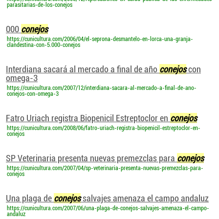
parasitarias-de-los-conejos
000
conejos
https://cunicultura.com/2006/04/el-seprona-desmantelo-en-lorca-una-granja-
clandestina-con-5.000-conejos
Interdiana sacará al mercado a final de año
conejos
con
omega-3
https://cunicultura.com/2007/12/interdiana-sacara-al-mercado-a-final-de-ano-
conejos-con-omega-3
Fatro Uriach registra Biopenicil Estreptoclor en
conejos
https://cunicultura.com/2008/06/fatro-uriach-registra-biopenicil-estreptoclor-en-
conejos
SP Veterinaria presenta nuevas premezclas para
conejos
https://cunicultura.com/2007/04/sp-veterinaria-presenta-nuevas-premezclas-para-
conejos
Una plaga de
conejos
salvajes amenaza el campo andaluz
https://cunicultura.com/2007/06/una-plaga-de-conejos-salvajes-amenaza-el-campo-
andaluz