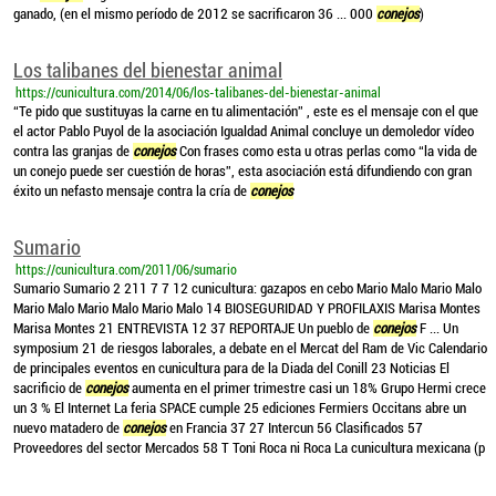
ganado, (en el mismo período de 2012 se sacrificaron 36 ... 000
conejos
)
Los talibanes del bienestar animal
https://cunicultura.com/2014/06/los-talibanes-del-bienestar-animal
“Te pido que sustituyas la carne en tu alimentación” , este es el mensaje con el que
el actor Pablo Puyol de la asociación Igualdad Animal concluye un demoledor vídeo
contra las granjas de
conejos
Con frases como esta u otras perlas como “la vida de
un conejo puede ser cuestión de horas”, esta asociación está difundiendo con gran
éxito un nefasto mensaje contra la cría de
conejos
Sumario
https://cunicultura.com/2011/06/sumario
Sumario Sumario 2 211 7 7 12 cunicultura: gazapos en cebo Mario Malo Mario Malo
Mario Malo Mario Malo Mario Malo 14 BIOSEGURIDAD Y PROFILAXIS Marisa Montes
Marisa Montes 21 ENTREVISTA 12 37 REPORTAJE Un pueblo de
conejos
F ... Un
symposium 21 de riesgos laborales, a debate en el Mercat del Ram de Vic Calendario
de principales eventos en cunicultura para de la Diada del Conill 23 Noticias El
sacrificio de
conejos
aumenta en el primer trimestre casi un 18% Grupo Hermi crece
un 3 % El Internet La feria SPACE cumple 25 ediciones Fermiers Occitans abre un
nuevo matadero de
conejos
en Francia 37 27 Intercun 56 Clasificados 57
Proveedores del sector Mercados 58 T Toni Roca ni Roca La cunicultura mexicana (p