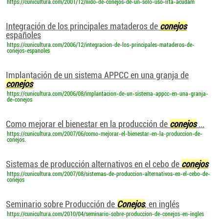
https://cunicultura.com/2001/12/nido-de-conejos-de-un-solo-uso-irta-acudam
Integración de los principales mataderos de
conejos
españoles
https://cunicultura.com/2006/12/integracion-de-los-principales-mataderos-de-
conejos-espanoles
Implantación de un sistema APPCC en una granja de
conejos
https://cunicultura.com/2006/08/implantacion-de-un-sistema-appcc-en-una-granja-
de-conejos
Como mejorar el bienestar en la producción de
conejos
...
https://cunicultura.com/2007/06/como-mejorar-el-bienestar-en-la-produccion-de-
conejos.
Sistemas de producción alternativos en el cebo de
conejos
https://cunicultura.com/2007/08/sistemas-de-produccion-alternativos-en-el-cebo-de-
conejos
Seminario sobre Producción de
Conejos
, en inglés
https://cunicultura.com/2010/04/seminario-sobre-produccion-de-conejos-en-ingles