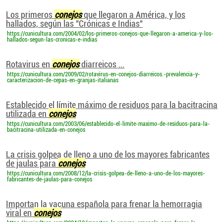
Los primeros
conejos
que llegaron a América, y los
hallados, según las "Crónicas e Indias"
https://cunicultura.com/2004/02/los-primeros-conejos-que-llegaron-a-america-y-los-
hallados-segun-las-cronicas-e-indias
Rotavirus en
conejos
diarreicos ...
https://cunicultura.com/2009/02/rotavirus-en-conejos-diarreicos.-prevalencia-y-
caracterizacion-de-cepas-en-granjas-italianas
Establecido el límite máximo de residuos para la bacitracina
utilizada en
conejos
https://cunicultura.com/2003/06/establecido-el-limite-maximo-de-residuos-para-la-
bacitracina-utilizada-en-conejos
La crisis golpea de lleno a uno de los mayores fabricantes
de jaulas para
conejos
https://cunicultura.com/2008/12/la-crisis-golpea-de-lleno-a-uno-de-los-mayores-
fabricantes-de-jaulas-para-conejos
Importan la vacuna española para frenar la hemorragia
viral en
conejos