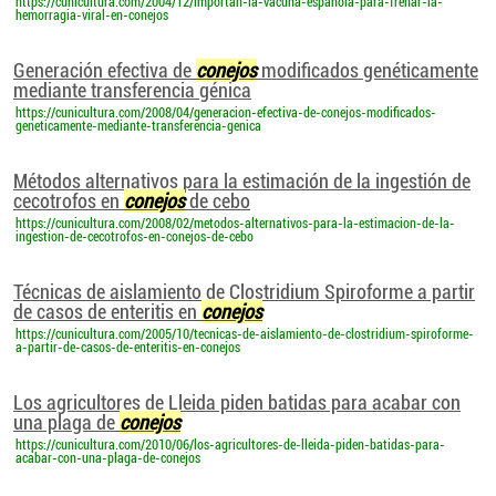
https://cunicultura.com/2004/12/importan-la-vacuna-espanola-para-frenar-la-
hemorragia-viral-en-conejos
Generación efectiva de
conejos
modificados genéticamente
mediante transferencia génica
https://cunicultura.com/2008/04/generacion-efectiva-de-conejos-modificados-
geneticamente-mediante-transferencia-genica
Métodos alternativos para la estimación de la ingestión de
cecotrofos en
conejos
de cebo
https://cunicultura.com/2008/02/metodos-alternativos-para-la-estimacion-de-la-
ingestion-de-cecotrofos-en-conejos-de-cebo
Técnicas de aislamiento de Clostridium Spiroforme a partir
de casos de enteritis en
conejos
https://cunicultura.com/2005/10/tecnicas-de-aislamiento-de-clostridium-spiroforme-
a-partir-de-casos-de-enteritis-en-conejos
Los agricultores de Lleida piden batidas para acabar con
una plaga de
conejos
https://cunicultura.com/2010/06/los-agricultores-de-lleida-piden-batidas-para-
acabar-con-una-plaga-de-conejos