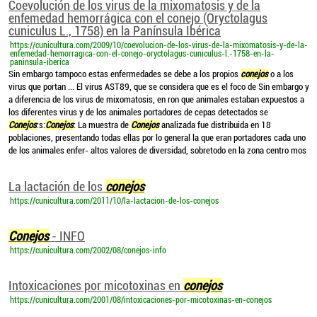
Coevolución de los virus de la mixomatosis y de la
enfemedad hemorrágica con el conejo (Oryctolagus
cuniculus L., 1758) en la Panínsula Ibérica
https://cunicultura.com/2009/10/coevolucion-de-los-virus-de-la-mixomatosis-y-de-la-
enfemedad-hemorragica-con-el-conejo-oryctolagus-cuniculus-l.-1758-en-la-
paninsula-iberica
Sin embargo tampoco estas enfermedades se debe a los propios
conejos
o a los
virus que portan ... El virus AST89, que se considera que es el foco de Sin embargo y
a diferencia de los virus de mixomatosis, en ron que animales estaban expuestos a
los diferentes virus y de los animales portadores de cepas detectados se
Conejos
:s:
Conejos
: La muestra de
Conejos
analizada fue distribuida en 18
poblaciones, presentando todas ellas por lo general la que eran portadores cada uno
de los animales enfer- altos valores de diversidad, sobretodo en la zona centro mos
La lactación de los
conejos
https://cunicultura.com/2011/10/la-lactacion-de-los-conejos
Conejos
- INFO
https://cunicultura.com/2002/08/conejos-info
Intoxicaciones por micotoxinas en
conejos
https://cunicultura.com/2001/08/intoxicaciones-por-micotoxinas-en-conejos