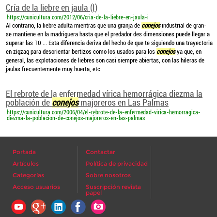
Cría de la liebre en jaula (I)
https://cunicultura.com/2012/06/cria-de-la-liebre-en-jaula-i
Al contrario, la liebre adulta mientras que una granja de
conejos
industrial de gran-
se mantiene en la madriguera hasta que el predador des dimensiones puede llegar a
superar las 10 ... Esta diferencia deriva del hecho de que te siguiendo una trayectoria
en zigzag para desorientar bertizos como los usados para los
conejos
ya que, en
general, las explotaciones de liebres son casi siempre abiertas, con las hileras de
jaulas frecuentemente muy huerta, etc
El rebrote de la enfermedad vírica hemorrágica diezma la
población de
conejos
majoreros en Las Palmas
https://cunicultura.com/2006/04/el-rebrote-de-la-enfermedad-virica-hemorragica-
diezma-la-poblacion-de-conejos-majoreros-en-las-palmas
Portada
Contactar
Artículos
Política de privacidad
Categorías
Sobre nosotros
Acceso usuarios
Suscripción revista
papel