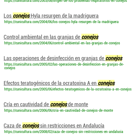
https://cunicultura.com/2003/08/origen-de-los-problemas-respiratorios-en-conejos
Los
conejos
Hyla resurgen de la madriguera
https://cunicultura.com/2004/06/los-conejos-hyla-resurgen-de-la-madriguera
Control ambiental en las granjas de
conejos
https://cunicultura.com/2004/06/control-ambiental-en-las-granjas-de-conejos
Las operaciones de desinfección en granjas de
conejos
https://cunicultura.com/2005/02/las-operaciones-de-desinfeccion-en-granjas-de-
conejos
Efectos teratogénicos de la ocratoxina A en
conejos
https://cunicultura.com/2005/06/efectos-teratogenicos-de-la-ocratoxina-a-en-conejos
Cría en cautividad de
conejos
de monte
https://cunicultura.com/2006/06/cria-en-cautividad-de-conejos-de-monte
Caza de
conejos
sin restricciones en Andalucía
https://cunicultura.com/2008/02/caza-de-conejos-sin-restricciones-en-andalucia