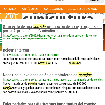
Últimas búsquedas
Comida conejos
PORTADA
ARTÍCULOS
CATEGORÍAS
ACCESO USUARIOS
100resultados
(búsqueda limitada a 100 resultados)
La primera revista del sector cunícola en español
Gran éxito de una
comida
-promoción de conejo organizada
por la Agrupación de Cunicultores
https://cunicultura.com/2009/08/gran-exito-de-una-comida-promocion-de-conejo-
organizada-por-la-agrupacion-de-cunicultores
Boletín Intercun
https://cunicultura.com/2011/10/boletin-intercun
sultar los mataderos que colabo- raron con INTERCUN desde julio mas actividades
en las que IN- MATADERO DE
CONEJOS
HERMI, S ... DE
CONEJOS
, S
Nace una nueva asociación de mataderos de
conejos
https://cunicultura.com/2013/10/nace-una-nueva-asociacion-de-mataderos-de-conejos
Nueve mataderos de
conejos
, con un sacrificio aproximado de 160000
conejos
/semana y que hasta ahora no estaban en ninguna otra asociación nacional,
han constituido una nueva asociación con el nombre de AEFACE
Enfermedades parasitarias más importantes del conejo: