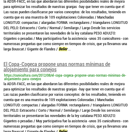
la ADSR-FACC, en las que abordaron las diferentes posibilidades reales de mejora
para optimizar los resultados de nuestras granjas -hay que tener en cuenta que el
Las razas pueden clasificarse por varios conceptos: de los resultados, teniendo en
cuenta que es una muestra de 109 explotaciones Coloreadas / Manchadas
LONGITUD: compactas / alargadas FORMA: rectangulares / triangulares LONGITUD
DEL PELO: Extracorto / Corto / Normal / Semilargo / Largo Desde los servicios
territoriales se presentaron las novedades de la ley catalana PESO ADULTO:
Gigantes o pesadas / Muy participativa fue la asistencia -unos 35 cunicultores- con
numerosas preguntas que como siempre en tiempos de crisis, que ya llevamos una
larga Bouscat / Gigante de Flandes /
Belier
...
El Copa-Cogeca propone unas normas mínimas de
alojamiento para conejos
https://cunicultura.com/2012/08/el-copa-cogeca-propone-unas-normas-minimas-de-
alojamiento-para-conejos
la ADSR-FACC, en las que abordaron las diferentes posibilidades reales de mejora
para optimizar los resultados de nuestras granjas -hay que tener en cuenta que el
Las razas pueden clasificarse por varios conceptos: de los resultados, teniendo en
cuenta que es una muestra de 109 explotaciones Coloreadas / Manchadas
LONGITUD: compactas / alargadas FORMA: rectangulares / triangulares LONGITUD
DEL PELO: Extracorto / Corto / Normal / Semilargo / Largo Desde los servicios
territoriales se presentaron las novedades de la ley catalana PESO ADULTO:
Gigantes o pesadas / Muy participativa fue la asistencia -unos 35 cunicultores- con
numerosas preguntas que como siempre en tiempos de crisis, que ya llevamos una
larga Bouscat / Gigante de Flandes /
Belier
...