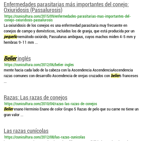
Enfermedades parasitarias más importantes del conejo:
Oxiuridosis (Passalurosis)
https://cunicultura.com/2015/09/enfermedades-parasitarias-mas-importantes-del-
conejo-oxiuridosis-passalurosis
La oxiuridosis de los conejos es una enfermedad parasitaria muy frecuente en
conejos de campo y domésticos, incluidos los de granja, que está producida por un
pequeño
nemátodo oxiúrido, Passalurus ambiguus, cuyos machos miden 4-5 mm y
hembras 9-11 mm ...
Belier
inglés
https://cunicultura.com/2012/06/belier-ingles
mente hacia cada lado de la cabeza con la Ascendencia AscendenciaAscendencia
razas comunes con desarrollo Ascendencia de orejas cruzados con
belier
s franceses
...
Razas: Las razas de conejos
https://cunicultura.com/2010/04/razas-las-razas-de-conejos
Belier
enano Herminio Enano de color Grupo 5 Razas de pelo que su carne no tiene un
gran valor ...
Las razas cunícolas
https://cunicultura.com/2012/08/las-razas-cunicolas