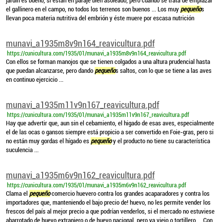
jardín es bueno, si están en paraje bien asoleado, pero cuando se trata de emplazar
el gallinero en el campo, no todos los terrenos son buenos ... Los muy
pequeño
s
llevan poca materia nutritiva del embrión y éste muere por escasa nutrición
munavi_a1935m8v9n164_reavicultura.pdf
https://cunicultura.com/1935/01/munavi_a1935m8v9n164_reavicultura.pdf
Con ellos se forman manojos que se tienen colgados a una altura prudencial hasta
que puedan alcanzarse, pero dando
pequeño
s saltos, con lo que se tiene a las aves
en continuo ejercicio ...
munavi_a1935m11v9n167_reavicultura.pdf
https://cunicultura.com/1935/01/munavi_a1935m11v9n167_reavicultura.pdf
Hay que advertir que, aun sin el cebamiento, el higado de esas aves, especialmente
el de las ocas o gansos siempre está propicio a ser convertido en Foie-gras, pero si
no están muy gordas el hígado es
pequeño
y el producto no tiene su característica
suculencia ...
munavi_a1935m6v9n162_reavicultura.pdf
https://cunicultura.com/1935/01/munavi_a1935m6v9n162_reavicultura.pdf
Clama el
pequeño
comercio huevero contra los grandes acaparadores y contra los
importadores que, manteniendo el bajo precio de! huevo, no les permite vender los
frescos del país al mejor precio a que podrían venderlos, si el mercado no estuviese
abarrotado de huevo extranjero o de huevo nacional, pero ya viejo o tortillero ... Con