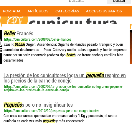
Últimas búsquedas
belier pequeño
19resultados
PORTADA
ARTÍCULOS
CATEGORÍAS
ACCESO USUARIOS
La primera revista del sector cunícola en español
Belier
Francés
https://cunicultura.com/2008/02/belier-frances
azas R
BELIER
Origen: Ascendencia: Gigante de Flandes pesado, tranquilo y buen
asimilador de alimentos ... Peso: Cabeza y cuello: cabeza grande y fuerte, impresio-
nante por su nariz encorvada (cabeza tipo
belier
), de frente ancha y carrillos bien
desarrollados
La presión de los cunicultores logra un
pequeño
respiro en
los precios de la carne de conejo
https://cunicultura.com/2002/06/la-presion-de-los-cunicultores-logra-un-pequeno-
respiro-en-los-precios-de-la-carne-de-conejo
Pequeño
s pero no insignificantes
https://cunicultura.com/2013/10/pequenos-pero-no-insignificantes
Con unos consumos que oscilan entre casi nada y 1 Kg y poco más, el sector
cunícola es cada vez más
pequeño
y más concentrado ...