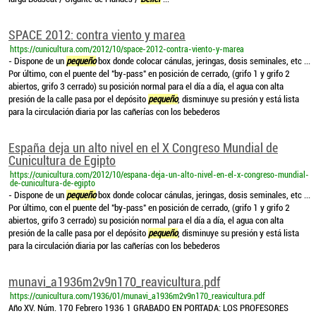
SPACE 2012: contra viento y marea
https://cunicultura.com/2012/10/space-2012-contra-viento-y-marea
- Dispone de un
pequeño
box donde colocar cánulas, jeringas, dosis seminales, etc ...
Por último, con el puente del "by-pass" en posición de cerrado, (grifo 1 y grifo 2
abiertos, grifo 3 cerrado) su posición normal para el día a día, el agua con alta
presión de la calle pasa por el depósito
pequeño
, disminuye su presión y está lista
para la circulación diaria por las cañerías con los bebederos
España deja un alto nivel en el X Congreso Mundial de
Cunicultura de Egipto
https://cunicultura.com/2012/10/espana-deja-un-alto-nivel-en-el-x-congreso-mundial-
de-cunicultura-de-egipto
- Dispone de un
pequeño
box donde colocar cánulas, jeringas, dosis seminales, etc ...
Por último, con el puente del "by-pass" en posición de cerrado, (grifo 1 y grifo 2
abiertos, grifo 3 cerrado) su posición normal para el día a día, el agua con alta
presión de la calle pasa por el depósito
pequeño
, disminuye su presión y está lista
para la circulación diaria por las cañerías con los bebederos
munavi_a1936m2v9n170_reavicultura.pdf
https://cunicultura.com/1936/01/munavi_a1936m2v9n170_reavicultura.pdf
Año XV. Núm. 170 Febrero 1936 1 GRABADO EN PORTADA: LOS PROFESORES