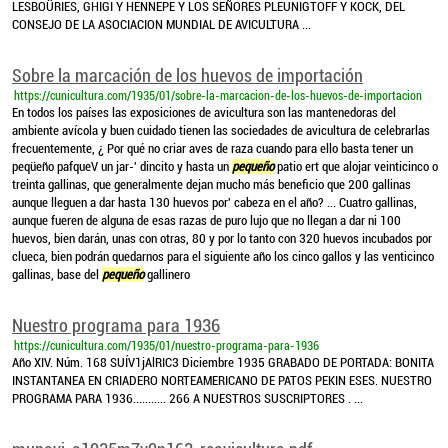
LESBOÜRIES, GHIGI Y HENNEPE Y LOS SEÑORES PLEUNIGTOFF Y KOCK, DEL
CONSEJO DE LA ASOCIACION MUNDIAL DE AVICULTURA ...
Sobre la marcación de los huevos de importación
https://cunicultura.com/1935/01/sobre-la-marcacion-de-los-huevos-de-importacion
En todos los países las exposiciones de avicultura son las mantenedoras del
ambiente avícola y buen cuidado tienen las sociedades de avicultura de celebrarlas
frecuentemente, ¿ Por qué no criar aves de raza cuando para ello basta tener un
peqüeño pafqueV un jar-' dincito y hasta un
pequeño
patio ert que alojar veinticinco o
treinta gallinas, que generalmente dejan mucho más beneficio que 200 gallinas
aunque lleguen a dar hasta 130 huevos por' cabeza en el año? ... Cuatro gallinas,
aunque fueren de alguna de esas razas de puro lujo que no llegan a dar ni 100
huevos, bien darán, unas con otras, 80 y por lo tanto con 320 huevos incubados por
clueca, bien podrán quedarnos para el siguiente año los cinco gallos y las venticinco
gallinas, base del
pequeño
gallinero
Nuestro programa para 1936
https://cunicultura.com/1935/01/nuestro-programa-para-1936
Año XIV. Núm. 168 SUÍV1jAlRIC3 Diciembre 1935 GRABADO DE PORTADA: BONITA
INSTANTANEA EN CRIADERO NORTEAMERICANO DE PATOS PEKIN ESES. NUESTRO
PROGRAMA PARA 1936........... 266 A NUESTROS SUSCRIPTORES . ...