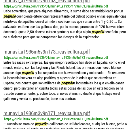
munavi_a1935m7v9n163_reavicultura.pdf
https://cunicultura.com/1935/01/munavi_a1935m7v9n163_reavicultura.pdf
Debe advertirse, que para algunos alimentos, la suma debe ser multiplicada por un
pequeño
coeficiente diferencial representante del déficit posible en las equivalencias
nutritivas de aquéllos con el almidón, coeficientes que varían entre 1 y 0,20 ... Su
salvación está en que las gallinas den, por lo menos, promedio de 120 huevos (diez
docenas), que a 2,50 docena cubren gastos y aun deja algún
pequeño
beneficio, pero
no suficiente para que se compensen los riesgos de la explotación
munavi_a1936m5v9n173_reavicultura.pdf
https://cunicultura.com/1936/01/munavi_a1936m5v9n173_reavicultura.pdf
Entre las razas extranjeras, las que mejor resultado han dado en España, como en el
mundo entero, son las Leghorn y las Rhode Island, las primeras con huevo blanco,
aunque algo
pequeño
, y las segundas con huevo mediano y coloreado ... En resumen:
la industria huevera es algo positivo, y a pesar de la crisis que se atraviesa en
España, nos consta que son millares de
pequeño
s industriales los que en ella ganan
dinero; pero sin tener en cuenta todas estas cosas de las que en esta lección se ha
tratado someramente, y, sobre todo, si no es el mismo dueño el que trabaje en el
gallinero y venda su producción, tiene sus contras
munavi_a1936m3v9n171_reavicultura.pdf
https://cunicultura.com/1936/01/munavi_a1936m3v9n171_reavicultura.pdf
— Cuando se trata de
pequeño
s gallineros de utilidad casera, cualquier huerto, patio o