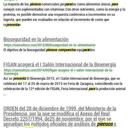
La mayoría de los
piensos
comerciales pre
para
dos como alimentos únicos
para
conejos son suplementados con vitaminas Con otros nutrientes, como la energía y la
proteína, es posible demostrar una respuesta zootécnica a incrementos en su
ingesta, que pueden ser evaluados en relación al incremento de coste que
re
presenta
n
Bioseguridad en la alimentación
https://cunicultura.com/2012/08/bioseguridad-en-la-alimentacion
El objetivo de la bioseguridad
piensos
compuestos
equi
para
bles
FIGAN acogerá el I Salón Internacional de la Bioenergía
https://cunicultura.com/2014/09/figan-acogera-el-i-salon-internacional-de-la-
bioenergia
Así se
presenta
SI Bioenergía 2015, el I Salón Internacional de Bioenergía, que se
celebrará del 17 al 20 de marzo de 2015 en Feria de Zaragoza, coincidiendo con la
celebración de la 12ª edición de FIGAN, Feria Internacional
para
la producción animal
...
ORDEN del 28 de diciembre de 1999, del Ministerio de la
Presidencia, por la que se modifica el Anexo del Real
Decreto 2257/1994, de25 de noviembre, por el que se
aprueban los métodos oficiales de análisis de
piensos
o