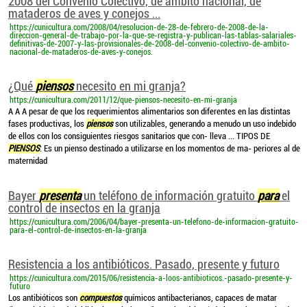
2008 del Convenio Colectivo, de ámbito nacional, de
mataderos de aves y conejos ...
https://cunicultura.com/2008/04/resolucion-de-28-de-febrero-de-2008-de-la-
direccion-general-de-trabajo-por-la-que-se-registra-y-publican-las-tablas-salariales-
definitivas-de-2007-y-las-provisionales-de-2008-del-convenio-colectivo-de-ambito-
nacional-de-mataderos-de-aves-y-conejos.
¿Qué
piensos
necesito en mi granja?
https://cunicultura.com/2011/12/que-piensos-necesito-en-mi-granja
A A A pesar de que los requerimientos alimentarios son diferentes en las distintas
fases productivas, los
piensos
son utilizables, generando a menudo un uso indebido
de ellos con los consiguientes riesgos sanitarios que con- lleva ... TIPOS DE
PIENSOS
: Es un pienso destinado a utilizarse en los momentos de ma- periores al de
maternidad
Bayer
presenta
un teléfono de información gratuito
para
el
control de insectos en la granja
https://cunicultura.com/2006/04/bayer-presenta-un-telefono-de-informacion-gratuito-
para-el-control-de-insectos-en-la-granja
Resistencia a los antibióticos. Pasado, presente y futuro
https://cunicultura.com/2015/06/resistencia-a-loos-antibioticos.-pasado-presente-y-
futuro
Los antibióticos son
compuestos
químicos antibacterianos, capaces de matar