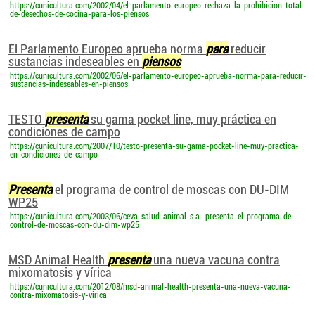
https://cunicultura.com/2002/04/el-parlamento-europeo-rechaza-la-prohibicion-total-
de-desechos-de-cocina-para-los-piensos
El Parlamento Europeo aprueba norma
para
reducir
sustancias indeseables en
piensos
https://cunicultura.com/2002/06/el-parlamento-europeo-aprueba-norma-para-reducir-
sustancias-indeseables-en-piensos
TESTO
presenta
su gama pocket line, muy práctica en
condiciones de campo
https://cunicultura.com/2007/10/testo-presenta-su-gama-pocket-line-muy-practica-
en-condiciones-de-campo
Presenta
el programa de control de moscas con DU-DIM
WP25
https://cunicultura.com/2003/06/ceva-salud-animal-s.a.-presenta-el-programa-de-
control-de-moscas-con-du-dim-wp25
MSD Animal Health
presenta
una nueva vacuna contra
mixomatosis y vírica
https://cunicultura.com/2012/08/msd-animal-health-presenta-una-nueva-vacuna-
contra-mixomatosis-y-virica