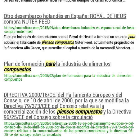
países escandinavos parece haber remitido en tiempos de crisis económica ...
Otro desembarco holandés en España: ROYAL DE HEUS
compra NUTER FEED
https://cunicultura.com/2015/09/otro-desembarco-holandes-en-espana-royal-de-heus-
compra-nuter-feed
El grupo holandés de alimentación animal Royal de Heus ha firmado un acuerdo
para
adquirir el fabricante de
piensos
compuestos
Núter Feed, actualmente propiedad de
la financiera Alia Green, que suscribe el capital a través de la mercantil Manotcor ...
Plan de formación
para
la industria de alimentos
compuestos
https://cunicultura.com/2005/02/plan-de-formacion-para-la-industria-de-alimentos-
compuestos
DIRECTIVA 2000/16/CE, del Parlamento Europeo y del
Consejo, de 10 de abril de 2000, por la que se modifica la
Directiva 79/373/CEE del Consejo relativa a la
comercialización de los
piensos
compuestos
y la Directiva
96/25/CE del Consejo sobre la circulació
https://cunicultura.com/2000/01/directiva-2000-16-ce-del-parlamento-europeo-y-del-
consejo-de-10-de-abril-de-2000-por-la-que-se-modifica-la-directiva-79-373-cee-del-
consejo-relativa-a-la-comercializacion-de-los-piensos-compuestos-y-la-directiva-96-
25-ce-del-consejo-sobre-la-circulacio