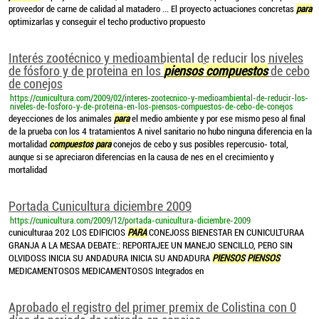
proveedor de carne de calidad al matadero ... El proyecto actuaciones concretas
para
optimizarlas y conseguir el techo productivo propuesto
Interés zootécnico y medioambiental de reducir los niveles
de fósforo y de proteina en los
piensos
compuestos
de cebo
de conejos
https://cunicultura.com/2009/02/interes-zootecnico-y-medioambiental-de-reducir-los-
niveles-de-fosforo-y-de-proteina-en-los-piensos-compuestos-de-cebo-de-conejos
deyecciones de los animales
para
el medio ambiente y por ese mismo peso al final
de la prueba con los 4 tratamientos A nivel sanitario no hubo ninguna diferencia en la
mortalidad
compuestos
para
conejos de cebo y sus posibles repercusio- total,
aunque si se apreciaron diferencias en la causa de nes en el crecimiento y
mortalidad
Portada Cunicultura diciembre 2009
https://cunicultura.com/2009/12/portada-cunicultura-diciembre-2009
cuniculturaa 202 LOS EDIFICIOS
PARA
CONEJOSS BIENESTAR EN CUNICULTURAA
GRANJA A LA MESAA DEBATE:: REPORTAJEE UN MANEJO SENCILLO, PERO SIN
OLVIDOSS INICIA SU ANDADURA INICIA SU ANDADURA
PIENSOS
PIENSOS
MEDICAMENTOSOS MEDICAMENTOSOS Integrados en
Aprobado el registro del primer premix de Colistina con 0