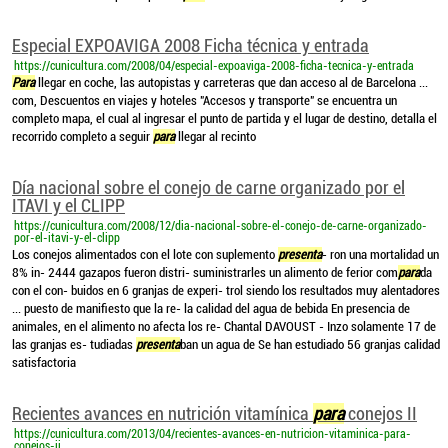
Especial EXPOAVIGA 2008 Ficha técnica y entrada
https://cunicultura.com/2008/04/especial-expoaviga-2008-ficha-tecnica-y-entrada
Para
llegar en coche, las autopistas y carreteras que dan acceso al de Barcelona ...
com, Descuentos en viajes y hoteles "Accesos y transporte" se encuentra un
completo mapa, el cual al ingresar el punto de partida y el lugar de destino, detalla el
recorrido completo a seguir
para
llegar al recinto
Día nacional sobre el conejo de carne organizado por el
ITAVI y el CLIPP
https://cunicultura.com/2008/12/dia-nacional-sobre-el-conejo-de-carne-organizado-
por-el-itavi-y-el-clipp
Los conejos alimentados con el lote con suplemento
presenta
- ron una mortalidad un
8% in- 2444 gazapos fueron distri- suministrarles un alimento de ferior com
para
da
con el con- buidos en 6 granjas de experi- trol siendo los resultados muy alentadores
... puesto de manifiesto que la re- la calidad del agua de bebida En presencia de
animales, en el alimento no afecta los re- Chantal DAVOUST - Inzo solamente 17 de
las granjas es- tudiadas
presenta
ban un agua de Se han estudiado 56 granjas calidad
satisfactoria
Recientes avances en nutrición vitamínica
para
conejos II
https://cunicultura.com/2013/04/recientes-avances-en-nutricion-vitaminica-para-
conejos-ii