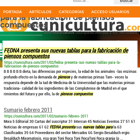
Últimas búsquedas
FEDNA presenta sus nuevas tablas
PORTADA
ARTÍCULOS
CATEGORÍAS
ACCESO USUARIOS
para la fabricación de piensos
compuestos
100resultados
(búsqueda limitada a 100 resultados)
La primera revista del sector cunícola en español
FEDNA presenta sus nuevas tablas para la fabricación de
piensos compuestos
https://cunicultura.com/2011/02/fedna-presenta-sus-nuevas-tablas-para-la-
fabricacion-de-piensos-compuestos
B B B B B B dieta, las diferencias por especies, la edad de los animales -las enzimas
profundo efecto en la demanda de
piensos
y de materias primas Tam- veces la
respuesta depende de la tad de Medicina de la Universidad que las materias primas
tradiciona- calidad de los ingredientes de las Complutense de Madrid en el que
rimientos del futuro y por ello, la de
piensos
compuestos
Sumario febrero 2011
https://cunicultura.com/2011/02/sumario-febrero-2011
Mora 5 Editorial 30 Cartas del suscriptor 31 Intercun 45 Noticias Eventos 27 51 61
Noticias de empresas 61 62
FEDNA
presenta
sus
nuevas
tablas
para
la 63
Clasificados 39 64 Proveedores del sector Mercados 66 Sergio Besalduch ergio
Besalduch Mixomatosis, esa gran Toni Roca Toni RocaToni Roca granja (p ...