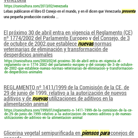
https://cunicultura.com/2013/02/venezuela
Lebas publicaron el libro El Conejo en el mundo, y en él dicen que Venezuela
presenta
una pequeña producción cunícola ...
El próximo 30 de abril entra en vigencia el Reglamento (CE)
nº 1774/2002 del Parlamento Europeo y del Consejo, de 3
de octubre de 2002,que establece
nuevas
normas
veterinarias de eliminación y transformación de
desperdicios animales
https://cunicultura.com/2003/02/el-proximo-30-de-abril-entra-en-vigencia-el-
reglamento-ce-n-1774-2002-del-parlamento-europeo-y-del-consejo-de-3-de-octubre-
de-2002-que-establece-nuevas-normas-veterinarias-de-eliminacion-y-transformacion-
de-desperdicios-animales
REGLAMENTO nº 1411/1999 de la Comisisón de la CE, de
29 de junio de 1999, relativo a la autorización de nuevos
aditivos y de
nuevas
utilizaciones de aditivos en la
alimentación animal
https://cunicultura.com/1999/01/reglamento-n-1411-1999-de-la-comisison-de-la-ce-
de-29-de-junio-de-1999-relativo-a-la-autorizacion-de-nuevos-aditivos-y-de-nuevas-
utilizaciones-de-aditivos-en-la-alimentacion-animal
Glicerina vegetal semipurificada en
piensos
para
conejos de