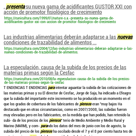
,
presenta
su nueva gama de acidificantes GUSTOR XXI con
acción de promotor fisiológico de crecimiento
https://cunicultura.com/1999/01/nature-s.a.-presenta-su-nueva-gama-de-
acidificantes-gustor-xxi-con-accion-de-promotor-fisiologico-de-crecimiento
Las industrias alimentarias deberán adaptarse a las
nuevas
condiciones de trazabilidad de alimentos ...
https://cunicultura.com/2004/12/las-industrias-alimentarias-deberan-adaptarse-a-las-
nuevas-condiciones-de-trazabilidad-de-alimentos.
La especulación, causa de la subida de los precios de las
materias primas según la Cesfac
https://cunicultura.com/2010/08/la-especulacion-causa-de-la-subida-de-los-precios-
de-las-materias-primas-segun-la-cesfac
T ENDENCIAS T ENDENCIAS
para
intentar aguantar la subida de las cotizaciones de
las materias primas y su El director de Cesfac, Jorge de Saja, ha indicado a Efeagro
que la subida del importante este incremento se ha producido en un momento en el
que los grados de cobertura de los fabricantes de
piensos
eran "muy bajos Ha
destacado que en otras circunstancias, como en 2007/2008, las subidas fueron
muy elevadas pero en los fabricantes, en la medida que han podido, han retenido la
subi- da de los precios de los
piensos
" terio de Medio Ambiente y Medio Rural y
Marino (MARM), y com-
para
ndo los datos del mes de junio con los de agosto, la
subida del precio de los
piensos
ha oscilado desde el 7 y el 8 por ciento hasta tes de