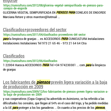
engorde
https://cunicultura.com/2012/08/glicerina-vegetal-semipurificada-en-piensos-para-
conejos-de-engorde
GLICERINA VEGETAL SEMIPURIFICADA EN
PIENSOS
PARA
CONEJOS DE ENGORDE
Marciana Retore y otros maretore@hotmail ...
Clasificados+proveedores del sector
https://cunicultura.com/2011/04/clasificados-proveedores-del-sector
para
la limpieza de granjas ... es ACCESORIOS
PARA
CUNICULTURA Instalaciones
Instalaciones Instalaciones Tel 973 21 65 46 - 973 21 64 64 Ctra
Clasificados
https://cunicultura.com/2012/06/clasificados
1 22004 Huesca ACCESORIOS
PARA
Tel +34 974230381 ... com
para
la limpieza
de granjas
Los fabricantes de
piensos
prevén ligera variación a la baja
de producción en 2009
https://cunicultura.com/2009/12/los-fabricantes-de-piensos-preven-ligera-variacion-a-
la-baja-de-produccion-en-2009
y sus cooperativos (Copa-Cogeca) ha advertido en Asimismo, se ha referido a las
dificultades los cereales, que llegan al 54% en el caso del trigo, y ha pedido medidas
a la UE
para
proteger a los los ganaderos ... En cuanto a los precios de los
piensos
,