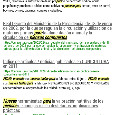
2013, relativo a la autorización de un pre
para
do de benzoato sódico, ácido
propiónico y propionato sódico como aditivo en
piensos
para
cerdos, aves de corral,
bovinos, ovinos, caprinos, conejos y caballos,
Real Decreto del Ministerio de la Presidencia, de 18 de enero
de 2002, por la que se regulan la circulación y utilización de
materias primas
para
la alimentación animal y la
circulación de
piensos
compuestos
https://cunicultura.com/2002/02/real-decreto-del-ministerio-de-la-presidencia-de-18-
de-enero-de-2002-por-la-que-se-regulan-la-circulacion-y-utilizacion-de-materias-
primas-para-la-alimentacion-animal-y-la-circulacion-de-piensos-compuestos
Índice de artículos / noticias publicados en CUNICULTURA
en 2011
https://cunicultura.com/2011/12/indice-de-articulos-noticias-publicados-en-
cunicultura-en-2011
FEDNA
presenta
sus
nuevas
tablas
para
la fabrica- mira, 5, jun ...
FEDNA
presenta
sus
nuevas
tablas
para
la fabrica- INSTALACIONES BIOSEGURIDAD Y PROFILAXIS
asesoramiento al asegurado de la Entidad Estatal (I), 7, ago
Nuevas
herramientas
para
la valoración nutritiva de los
piensos
de conejos recién destetados: implicaciones
prácticas