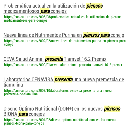
Problemática actual en la utilización de
piensos
medicamentosos
para
conejos
https://cunicultura.com/2005/08/problematica-actual-en-la-utilizacion-de-piensos-
medicamentosos-para-conejos
Nueva línea de Nutrimentos Purina en
piensos
para
conejo
https://cunicultura.com/2002/02/nueva-linea-de-nutrimentos-purina-en-piensos-para-
conejo
CEVA Salud Animal
presenta
Tiamvet 16,2 Premix
https://cunicultura.com/2000/01/ceva-salud-animal-presenta-tiamvet-16-2-premix
Laboratorios CENAVISA
presenta
una nueva premezcla de
tiamulina
https://cunicultura.com/2007/10/laboratorios-cenavisa-presenta-una-nueva-
premezcla-de-tiamulina
Diseño Óptimo Nutritional (DON+) en los nuevos
piensos
BIONA
para
conejos
https://cunicultura.com/2004/02/diseno-optimo-nutritional-don-en-los-nuevos-
piensos-biona-para-conejos