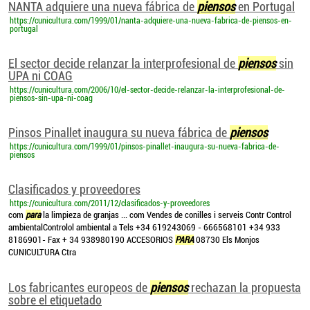
NANTA adquiere una nueva fábrica de
piensos
en Portugal
https://cunicultura.com/1999/01/nanta-adquiere-una-nueva-fabrica-de-piensos-en-
portugal
El sector decide relanzar la interprofesional de
piensos
sin
UPA ni COAG
https://cunicultura.com/2006/10/el-sector-decide-relanzar-la-interprofesional-de-
piensos-sin-upa-ni-coag
Pinsos Pinallet inaugura su nueva fábrica de
piensos
https://cunicultura.com/1999/01/pinsos-pinallet-inaugura-su-nueva-fabrica-de-
piensos
Clasificados y proveedores
https://cunicultura.com/2011/12/clasificados-y-proveedores
com
para
la limpieza de granjas ... com Vendes de conilles i serveis Contr Control
ambientalControlol ambiental a Tels +34 619243069 - 666568101 +34 933
8186901- Fax + 34 938980190 ACCESORIOS
PARA
08730 Els Monjos
CUNICULTURA Ctra
Los fabricantes europeos de
piensos
rechazan la propuesta
sobre el etiquetado