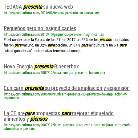
TEGASA
presenta
su nueva web
https://cunicultura.com/2010/06/tegasa-presenta-su-nueva-web
Pequeños pero no insignificantes
https://cunicultura.com/2013/10/pequenos-pero-no-insignificantes
En el contexto de la Europa de los 27, en 2012 un 28% de los
piensos
fabricados
fueron
para
vacuno, un 32%
para
porcino, un 34%
para
avicultura, y un 6%
para
“otras ganaderías”, entre estas tenemos al conejo ...
Nova Energía
presenta
Bioenerbox
https://cunicultura.com/2007/12/nova-energia-presenta-bioenerbox
Cunicarn
presenta
su proyecto de ampliación y expansión
https://cunicultura.com/2005/08/cunicarn-presenta-su-proyecto-de-ampliacion-y-
expansion
La CE pre
para
propuestas
para
mejorar etiquetado
alimentos y
piensos
https://cunicultura.com/2007/12/la-ce-prepara-propuestas-para-mejorar-etiquetado-
alimentos-y-piensos