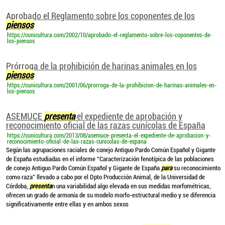
Aprobado el Reglamento sobre los coponentes de los
piensos
https://cunicultura.com/2002/10/aprobado-el-reglamento-sobre-los-coponentes-de-
los-piensos
Prórroga de la prohibición de harinas animales en los
piensos
https://cunicultura.com/2001/06/prorroga-de-la-prohibicion-de-harinas-animales-en-
los-piensos
ASEMUCE
presenta
el expediente de aprobación y
reconocimiento oficial de las razas cunícolas de España
https://cunicultura.com/2013/08/asemuce-presenta-el-expediente-de-aprobacion-y-
reconocimiento-oficial-de-las-razas-cunicolas-de-espana
Según las agrupaciones raciales de conejo Antiguo Pardo Común Español y Gigante
de España estudiadas en el informe “Caracterización fenotípica de las poblaciones
de conejo Antiguo Pardo Común Español y Gigante de España
para
su reconocimiento
como raza” llevado a cabo por el Dpto Producción Animal, de la Universidad de
Córdoba,
presenta
n una variabilidad algo elevada en sus medidas morfométricas,
ofrecen un grado de armonía de su modelo morfo-estructural medio y se diferencia
significativamente entre ellas y en ambos sexos