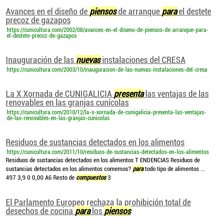
Avances en el diseño de
piensos
de arranque
para
el destete
precoz de gazapos
https://cunicultura.com/2002/08/avances-en-el-diseno-de-piensos-de-arranque-para-
el-destete-precoz-de-gazapos
Inauguración de las
nuevas
instalaciones del CRESA
https://cunicultura.com/2003/10/inauguracion-de-las-nuevas-instalaciones-del-cresa
La X Xornada de CUNIGALICIA
presenta
las ventajas de las
renovables en las granjas cunícolas
https://cunicultura.com/2010/12/la-x-xornada-de-cunigalicia-presenta-las-ventajas-
de-las-renovables-en-las-granjas-cunicolas
Residuos de sustancias detectados en los alimentos
https://cunicultura.com/2011/10/residuos-de-sustancias-detectados-en-los-alimentos
Residuos de sustancias detectados en los alimentos T ENDENCIAS Residuos de
sustancias detectados en los alimentos comemos?
para
todo tipo de alimentos ...
497 3,9 0 0,00 A6 Resto de
compuestos
3
El Parlamento Europeo rechaza la prohibición total de
desechos de cocina
para
los
piensos