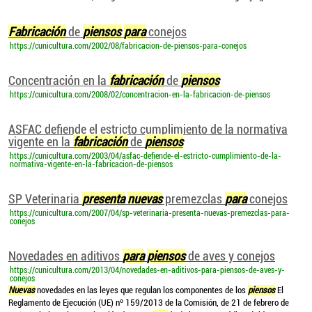
Fabricación
de
piensos
para
conejos
https://cunicultura.com/2002/08/fabricacion-de-piensos-para-conejos
Concentración en la
fabricación
de
piensos
https://cunicultura.com/2008/02/concentracion-en-la-fabricacion-de-piensos
ASFAC defiende el estricto cumplimiento de la normativa
vigente en la
fabricación
de
piensos
https://cunicultura.com/2003/04/asfac-defiende-el-estricto-cumplimiento-de-la-
normativa-vigente-en-la-fabricacion-de-piensos
SP Veterinaria
presenta
nuevas
premezclas
para
conejos
https://cunicultura.com/2007/04/sp-veterinaria-presenta-nuevas-premezclas-para-
conejos
Novedades en aditivos
para
piensos
de aves y conejos
https://cunicultura.com/2013/04/novedades-en-aditivos-para-piensos-de-aves-y-
conejos
Nuevas
novedades en las leyes que regulan los componentes de los
piensos
El
Reglamento de Ejecución (UE) nº 159/2013 de la Comisión, de 21 de febrero de