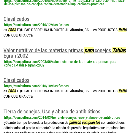
https://cunicultura.com/2004/08/nuevas-herramientas-para-la-valoracion-nutritiva-
de-los-piensos-de-conejos-recien-destetados-implicaciones-practicas
Clasificados
https://cunicultura.com/2010/12/clasificados
es
PARA
EQUIPAR DESDE UNA INDUSTRIAL Altamira, 36 ... es PRODUCTOS
PARA
CUNICULTURA Ctra
Valor nutritivo de las materias primas
para
conejos
Tablas
Egran 2002
https://cunicultura.com/2003/06/valor-nutritivo-de-las-materias-primas-para-
conejos.-tablas-egran-2002
Clasificados
https://cunicultura.com/2010/10/clasificados
es
PARA
EQUIPAR DESDE UNA INDUSTRIAL Altamira, 36 ... es PRODUCTOS
PARA
CUNICULTURA Ctra
Tierra de conejos. Uso y abuso de antibióticos
https://cunicultura.com/2014/03/tierra-de-conejos.-uso-y-abuso-de-antibioticos
¿Cuánto tiempo le queda a la producción de
piensos
compuestos
con antibióticos
adicionados al propio alimento? La oleada de presión legislativa que impulsan los