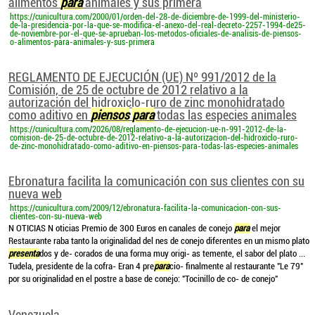
alimentos
para
animales y sus primera
https://cunicultura.com/2000/01/orden-del-28-de-diciembre-de-1999-del-ministerio-
de-la-presidencia-por-la-que-se-modifica-el-anexo-del-real-decreto-2257-1994-de25-
de-noviembre-por-el-que-se-aprueban-los-metodos-oficiales-de-analisis-de-piensos-
o-alimentos-para-animales-y-sus-primera
REGLAMENTO DE EJECUCIÓN (UE) Nº 991/2012 de la
Comisión, de 25 de octubre de 2012 relativo a la
autorización del hidroxiclo-ruro de zinc monohidratado
como aditivo en
piensos
para
todas las especies animales
https://cunicultura.com/2026/08/reglamento-de-ejecucion-ue-n-991-2012-de-la-
comision-de-25-de-octubre-de-2012-relativo-a-la-autorizacion-del-hidroxiclo-ruro-
de-zinc-monohidratado-como-aditivo-en-piensos-para-todas-las-especies-animales
Ebronatura facilita la comunicación con sus clientes con su
nueva web
https://cunicultura.com/2009/12/ebronatura-facilita-la-comunicacion-con-sus-
clientes-con-su-nueva-web
N OTICIAS N oticias Premio de 300 Euros en canales de conejo
para
el mejor
Restaurante raba tanto la originalidad del nes de conejo diferentes en un mismo plato
presenta
dos y de- corados de una forma muy origi- as temente, el sabor del plato ...
Tudela, presidente de la cofra- Eran 4 pre
para
cio- finalmente al restaurante "Le 79"
por su originalidad en el postre a base de conejo: "Tocinillo de co- de conejo"
Venezuela