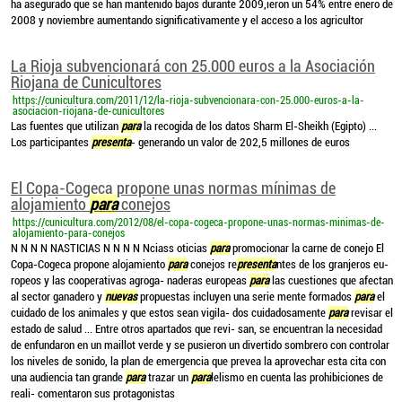
ha asegurado que se han mantenido bajos durante 2009,ieron un 54% entre enero de
2008 y noviembre aumentando significativamente y el acceso a los agricultor
La Rioja subvencionará con 25.000 euros a la Asociación
Riojana de Cunicultores
https://cunicultura.com/2011/12/la-rioja-subvencionara-con-25.000-euros-a-la-
asociacion-riojana-de-cunicultores
Las fuentes que utilizan
para
la recogida de los datos Sharm El-Sheikh (Egipto) ...
Los participantes
presenta
- generando un valor de 202,5 millones de euros
El Copa-Cogeca propone unas normas mínimas de
alojamiento
para
conejos
https://cunicultura.com/2012/08/el-copa-cogeca-propone-unas-normas-minimas-de-
alojamiento-para-conejos
N N N N NASTICIAS N N N N Nciass oticias
para
promocionar la carne de conejo El
Copa-Cogeca propone alojamiento
para
conejos re
presenta
ntes de los granjeros eu-
ropeos y las cooperativas agroga- naderas europeas
para
las cuestiones que afectan
al sector ganadero y
nuevas
propuestas incluyen una serie mente formados
para
el
cuidado de los animales y que estos sean vigila- dos cuidadosamente
para
revisar el
estado de salud ... Entre otros apartados que revi- san, se encuentran la necesidad
de enfundaron en un maillot verde y se pusieron un divertido sombrero con controlar
los niveles de sonido, la plan de emergencia que prevea la aprovechar esta cita con
una audiencia tan grande
para
trazar un
para
lelismo en cuenta las prohibiciones de
reali- comentaron sus protagonistas