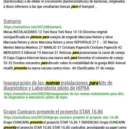
(bactericidas) o de inhibir el crecimiento (bacteriostáticos) de bacterias, empleados
a dosis inferiores a las que resultarían tóxicas
para
el huésped ...
Sumario
https://cunicultura.com/2012/08/sumario
Moraa INSTALACIONES 13 Toni Roca Toni Roca 10 18 Glicerina vegetal
semipurificada en
piensos
para
conejos de engorde Marciana Retore y otros
Marciana Retore y otros Marciana Retore y otros REPORTAJE 27 F ... 35 Marisa
Montes Marisa Montess 27 MANEJO 37 Cristiano Papeschi Cristiano Papeschi 42
MERCADOS 5 Editorial 19 Intercun 31 Noticias
para
promocionar la carne de conejo
El Copa-Cogeca Intercun lanza una nueva web
para
fomentar el consumo de conejo
35 32 Eventos encuentro
para
discutir sobre la rentabilidad de la granja MSD Animal
Health
presenta
su nueva vacuna contra mixo- 40 Clasificados 37 de conejo
Inauguración de las
nuevas
instalaciones
para
kits de
diagnóstico y Laboratorio piloto de HIPRA
https://cunicultura.com/2002/06/inauguracion-de-las-nuevas-instalaciones-para-kits-
de-diagnostico-y-laboratorio-piloto-de-hipra
Grupo Cunicarn presente el proyecto STAR 16,86
https://cunicultura.com/2012/04/grupo-cunicarn-presente-el-proyecto-star-16-86
Grupo CUNICARN
presenta
el proyecto STAR 16,86 T ENDENCIAS Grupo CUNICARN
presenta
el proyecto STAR 16,86 STAR 16,86 cunicultor, prestigiando su papel como