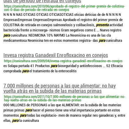
días de periodo de retirada en conejos
https://cunicultura.com/2010/06/aprobado-el-registro-del-primer-premix-de-colistina-
con-0-dias-de-periodo-de-retirada-en-conejos
N N N N NAS OTICIAS OTICIAS OTICIASOTICIAS oticias deticias de de N N N N N
EmpresasEmpresas EmpresasEmpresas Aprobado el registro del primer premix de
COLISTINA de retirada en conejos salmonelosis y colibacilosis,
presenta
actividad
bactericida frente a microorga- nismos Gram negativos como E ... Nuevo registro
para
cunicultura: NEOMICINA 10% MAYMO La Neomicina es una de las cla
medicamentosa Neomicina ten en estos momentos registra- das
para
cunicultura
Invesa registra Ganadexil Enrofloxacino en conejos
https://cunicultura.com/2009/04/invesa-registra-ganadexil-enrofloxacino-en-conejos
es Solapa portada 41 Productos
para
bioseguridad y antiinfecciosos ... 52 Eficacia
comprobada
para
el tratamiento de la enterocolitis
7.000 millones de personas a las que alimentar: no hay
vuelta atrás en la subida de las materias primas
https://cunicultura.com/2011/10/7.000-millones-de-personas-a-las-que-alimentar-no-
hay-vuelta-atras-en-la-subida-de-las-materias-primas
000 MILLONES de PERSONAS a las que ALIMENTAR: en la subida de las materias
primas primas
para
hacer el pienso tiene una vital importancia portante en estos
momentos
para
todas las explotacio- men de manera regular nes ganaderas y, entre
ellas,
para
la cunicultura