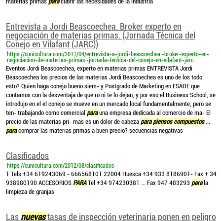
materias primas
para
cubrir las necesidades de la industria
Entrevista a Jordi Beascoechea. Broker experto en
negociación de materias primas. (Jornada Técnica del
Conejo en Vilafant (JARC))
https://cunicultura.com/2011/04/entrevista-a-jordi-beascoechea.-broker-experto-en-
negociacion-de-materias-primas.-jornada-tecnica-del-conejo-en-vilafant-jarc
Eventos Jordi Beascoechea, experto en materias primas ENTREVISTA Jordi
Beascoechea los precios de las materias Jordi Beascoechea es uno de los todo
esto? Quien haga conejo bueno siem- y Postgrado de Marketing en ESADE que
contamos con la desventaja de que ro ni te lo dejan, y por eso el Business School, se
introdujo en el el conejo se mueve en un mercado local fundamentalmente, pero se
ten- trabajando como comercial
para
una empresa dedicada al comercio de ma- El
precio de las materias pri- mas es un dolor de cabeza
para
piensos
compuestos
...
para
comprar las materias primas a buen precio? secuencias negativas
Clasificados
https://cunicultura.com/2012/08/clasificados
1 Tels +34 619243069 - 666568101 22004 Huesca +34 933 8186901- Fax + 34
938980190 ACCESORIOS
PARA
Tel +34 974230381 ... Fax 947 483293
para
la
limpieza de granjas
Las
nuevas
tasas de inspección veterinaria ponen en peligro