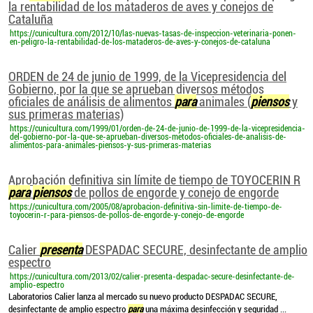
la rentabilidad de los mataderos de aves y conejos de
Cataluña
https://cunicultura.com/2012/10/las-nuevas-tasas-de-inspeccion-veterinaria-ponen-
en-peligro-la-rentabilidad-de-los-mataderos-de-aves-y-conejos-de-cataluna
ORDEN de 24 de junio de 1999, de la Vicepresidencia del
Gobierno, por la que se aprueban diversos métodos
oficiales de análisis de alimentos
para
animales (
piensos
y
sus primeras materias)
https://cunicultura.com/1999/01/orden-de-24-de-junio-de-1999-de-la-vicepresidencia-
del-gobierno-por-la-que-se-aprueban-diversos-metodos-oficiales-de-analisis-de-
alimentos-para-animales-piensos-y-sus-primeras-materias
Aprobación definitiva sin límite de tiempo de TOYOCERIN R
para
piensos
de pollos de engorde y conejo de engorde
https://cunicultura.com/2005/08/aprobacion-definitiva-sin-limite-de-tiempo-de-
toyocerin-r-para-piensos-de-pollos-de-engorde-y-conejo-de-engorde
Calier
presenta
DESPADAC SECURE, desinfectante de amplio
espectro
https://cunicultura.com/2013/02/calier-presenta-despadac-secure-desinfectante-de-
amplio-espectro
Laboratorios Calier lanza al mercado su nuevo producto DESPADAC SECURE,
desinfectante de amplio espectro
para
una máxima desinfección y seguridad ...