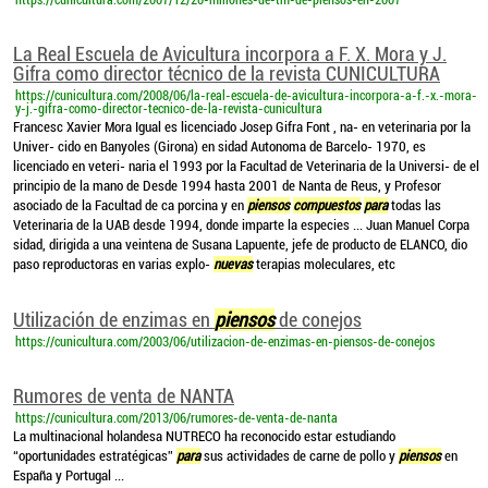
https://cunicultura.com/2007/12/20-millones-de-tm-de-piensos-en-2007
La Real Escuela de Avicultura incorpora a F. X. Mora y J.
Gifra como director técnico de la revista CUNICULTURA
https://cunicultura.com/2008/06/la-real-escuela-de-avicultura-incorpora-a-f.-x.-mora-
y-j.-gifra-como-director-tecnico-de-la-revista-cunicultura
Francesc Xavier Mora Igual es licenciado Josep Gifra Font , na- en veterinaria por la
Univer- cido en Banyoles (Girona) en sidad Autonoma de Barcelo- 1970, es
licenciado en veteri- naria el 1993 por la Facultad de Veterinaria de la Universi- de el
principio de la mano de Desde 1994 hasta 2001 de Nanta de Reus, y Profesor
asociado de la Facultad de ca porcina y en
piensos
compuestos
para
todas las
Veterinaria de la UAB desde 1994, donde imparte la especies ... Juan Manuel Corpa
sidad, dirigida a una veintena de Susana Lapuente, jefe de producto de ELANCO, dio
paso reproductoras en varias explo-
nuevas
terapias moleculares, etc
Utilización de enzimas en
piensos
de conejos
https://cunicultura.com/2003/06/utilizacion-de-enzimas-en-piensos-de-conejos
Rumores de venta de NANTA
https://cunicultura.com/2013/06/rumores-de-venta-de-nanta
La multinacional holandesa NUTRECO ha reconocido estar estudiando
“oportunidades estratégicas”
para
sus actividades de carne de pollo y
piensos
en
España y Portugal ...