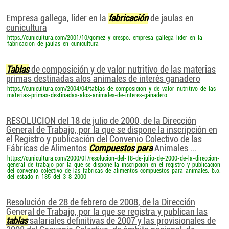
Empresa gallega, lider en la
fabricación
de jaulas en
cunicultura
https://cunicultura.com/2001/10/gomez-y-crespo.-empresa-gallega-lider-en-la-
fabricacion-de-jaulas-en-cunicultura
Tablas
de composición y de valor nutritivo de las materias
primas destinadas alos animales de interés ganadero
https://cunicultura.com/2004/04/tablas-de-composicion-y-de-valor-nutritivo-de-las-
materias-primas-destinadas-alos-animales-de-interes-ganadero
RESOLUCION del 18 de julio de 2000, de la Dirección
General de Trabajo, por la que se dispone la inscripción en
el Registro y publicación del Convenio Colectivo de las
Fábricas de Alimentos
Compuestos
para
Animales ...
https://cunicultura.com/2000/01/resolucion-del-18-de-julio-de-2000-de-la-direccion-
general-de-trabajo-por-la-que-se-dispone-la-inscripcion-en-el-registro-y-publicacion-
del-convenio-colectivo-de-las-fabricas-de-alimentos-compuestos-para-animales.-b.o.-
del-estado-n-185-del-3-8-2000
Resolución de 28 de febrero de 2008, de la Dirección
General de Trabajo, por la que se registra y publican las
tablas
salariales definitivas de 2007 y las provisionales de