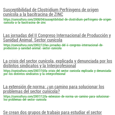
Susceptibilidad de Clostridium Perfringens de origen
cunícola a la bacitracina de ZINC
https://cunicultura.com/2008/04/susceptibilidad-de-clostridium-perfringens-de-origen-
cunicola-a-la-bacitracina-de-zinc
Las jornadas del II Congreso Internacional de Producción y
Sanidad Animal. Sector cunícola
https://cunicultura.com/2002/12/las-jornadas-del-ii-congreso-internacional-de-
produccion-y-sanidad-animal.-sector-cunicola
La crisis del sector cunícola, explicada y denunciada por los
distintos sindicatos y la Interprofesional
https://cunicultura.com/2007/10/la-crisis-del-sector-cunicola-explicada-y-denunciada-
por-los-distintos-sindicatos-y-la-interprofesional
La extensión de norma: ¿un camino para solucionar los
problemas del sector cunícola?
https://cunicultura.com/2007/12/la-extension-de-norma-un-camino-para-solucionar-
los-problemas-del-sector-cunicola
Se crean dos grupos de trabajo para estudiar el sector