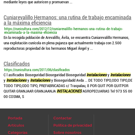
mediante leyes que autoricen y promuevan ...
Cuniarevalillo Hermanos: una rutina de trabajo encaminada
a la máxima eficiencia
https://cunicultura.com/2012/12/cuniarevalillo-hermanos-una-rutina-de-trabajo-
encaminada-a-la-maxima-eficiencia
En la recogida población de Arevalillo, Ávila, se encuentra Cuniarevalillo Hermanos,
una explotación cunícola en plena pujanza que actualmente trabaja con 2.500
reproductoras propiedad de los hermanos Miguel Ángel y ...
Clasificados
https://cunicultura.com/2011/06/clasificados
C l asificados Bioseguridad Bioseguridad Bioseguridad
Instalaciones
y
Instalaciones
y
Instalaciones
y
Instalaciones
y Bioseguridadd Avda ... DE TODO TIPO,ODO TIPO,DE
TODO TIPO,ODO TIPO, PREFABRICADAS c/ Traspalau, 8 POR QUIT POR QUITPOR
QUITAR GRANJAAR GRANJAANJA
INSTALACIONES
AGROPECUARIAS Tel 973 55 00
00 COSMA, S
Portada
Contactar
Artículos
Política de privacidad
Categorías
Sobre nosotros