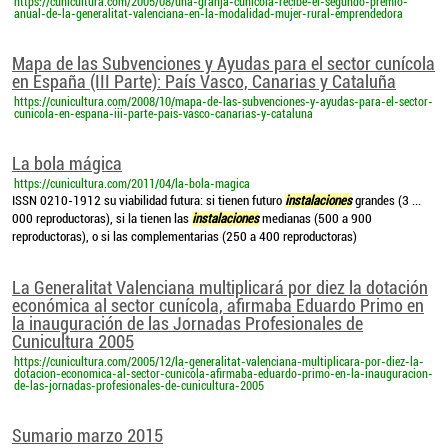
https://cunicultura.com/2005/08/una-granja-cunicola-recibe-el-segundo-premio-
anual-de-la-generalitat-valenciana-en-la-modalidad-mujer-rural-emprendedora
Mapa de las Subvenciones y Ayudas para el sector cunícola
en España (III Parte): País Vasco, Canarias y Cataluña
https://cunicultura.com/2008/10/mapa-de-las-subvenciones-y-ayudas-para-el-sector-
cunicola-en-espana-iii-parte-pais-vasco-canarias-y-cataluna
La bola mágica
https://cunicultura.com/2011/04/la-bola-magica
ISSN 0210-1912 su viabilidad futura: si tienen futuro
instalaciones
grandes (3 ...
000 reproductoras), si la tienen las
instalaciones
medianas (500 a 900
reproductoras), o si las complementarias (250 a 400 reproductoras)
La Generalitat Valenciana multiplicará por diez la dotación
económica al sector cunícola, afirmaba Eduardo Primo en
la inauguración de las Jornadas Profesionales de
Cunicultura 2005
https://cunicultura.com/2005/12/la-generalitat-valenciana-multiplicara-por-diez-la-
dotacion-economica-al-sector-cunicola-afirmaba-eduardo-primo-en-la-inauguracion-
de-las-jornadas-profesionales-de-cunicultura-2005
Sumario marzo 2015