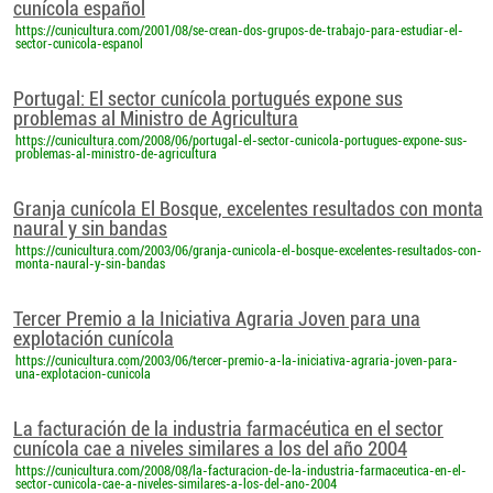
cunícola español
https://cunicultura.com/2001/08/se-crean-dos-grupos-de-trabajo-para-estudiar-el-
sector-cunicola-espanol
Portugal: El sector cunícola portugués expone sus
problemas al Ministro de Agricultura
https://cunicultura.com/2008/06/portugal-el-sector-cunicola-portugues-expone-sus-
problemas-al-ministro-de-agricultura
Granja cunícola El Bosque, excelentes resultados con monta
naural y sin bandas
https://cunicultura.com/2003/06/granja-cunicola-el-bosque-excelentes-resultados-con-
monta-naural-y-sin-bandas
Tercer Premio a la Iniciativa Agraria Joven para una
explotación cunícola
https://cunicultura.com/2003/06/tercer-premio-a-la-iniciativa-agraria-joven-para-
una-explotacion-cunicola
La facturación de la industria farmacéutica en el sector
cunícola cae a niveles similares a los del año 2004
https://cunicultura.com/2008/08/la-facturacion-de-la-industria-farmaceutica-en-el-
sector-cunicola-cae-a-niveles-similares-a-los-del-ano-2004