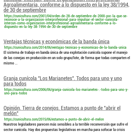
Agroalimentaria, conforme a lo dispuesto en la ley 38/1994,
de 30 de septiembre
https://cunicultura.com/2001/04/orden-de-28-de-septiembre-de-2000-por-la-que-se-
reconoce-a-la-organizacion-interprofesional-para-impulsar-el-sector-cunicola-
intercun-como-organizacion-interprofesional-agroalimentaria-conforme-a-lo-
dispuesto-en-la-ley-38-1994-de-30-de-septiembre
Ventajas técnicas y económicas de la banda única
https://cunicultura.com/2014/06/ventajas-tecnicas-y-economicas-de-la-banda-unica
El sistema de trabajo en banda única de una explotación cunícola supone el manejo
de las conejas en producción en un solo grupo/lote, de forma que todas comparten el
mismo ...
Granja cunícola "Los Marianetes". Todos para uno y uno
para todos
https://cunicultura.com/2006/06/granja-cunicola-los-marianetes-.-todos-para-uno-y-
uno-para-todos
Opinión. Tierra de conejos. Estamos a punto de "abrir el
melón"
https://cunicultura.com/2015/06/estamos-a-punto-de-abrir-el-melon
Nuestros legisladores parecen más sensibles a la terrible reconversión que sufre el
sector cunícola. Hay dos propuestas legislativas en marcha para sofocar la crisis