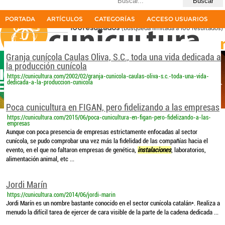
Últimas búsquedas
instalaciones de un rastro cunicola
PORTADA
ARTÍCULOS
CATEGORÍAS
ACCESO USUARIOS
100resultados
(búsqueda limitada a 100 resultados)
La primera revista del sector cunícola en español
Granja cunícola Caulas Oliva, S.C., toda una vida dedicada a
la producción cunícola
https://cunicultura.com/2002/02/granja-cunicola-caulas-oliva-s.c.-toda-una-vida-
dedicada-a-la-produccion-cunicola
Poca cunicultura en FIGAN, pero fidelizando a las empresas
https://cunicultura.com/2015/06/poca-cunicultura-en-figan-pero-fidelizando-a-las-
empresas
Aunque con poca presencia de empresas estrictamente enfocadas al sector
cunícola, se pudo comprobar una vez más la fidelidad de las compañías hacia el
evento, en el que no faltaron empresas de genética,
instalaciones
, laboratorios,
alimentación animal, etc ...
Jordi Marín
https://cunicultura.com/2014/06/jordi-marin
Jordi Marín es un nombre bastante conocido en el sector cunícola catalán*. Realiza a
menudo la difícil tarea de ejercer de cara visible de la parte de la cadena dedicada ...