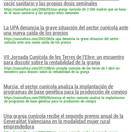
vacío sanitario y las propias dosis seminales
https://cunicultura.com/2006/02/una-granja-cunicola-de-2.500-madres-que-se-basa-
en-el-vacio-sanitario-y-las-propias-dosis-seminales
La UPA denuncia la grave situación del sector cunícola ante
una nueva caída de los precios
https://cunicultura.com/2002/06/la-upa-denuncia-la-grave-situacion-del-sector-
cunicola-ante-una-nueva-caida-de-los-precios
VII Jornada Cunícola de les Terres de l'Ebre: un encuentro
para discutir sobre la rentabilidad de la granja
https://cunicultura.com/2012/08/vii-jornada-cunicola-de-les-terres-de-l-ebre-un-
encuentro-para-discutir-sobre-la-rentabilidad-de-la-granja
Murcia: el sector cunícola analiza la implantación de
programas de base genética para la producción de conejos
https://cunicultura.com/2009/06/murcia-el-sector-cunicola-analiza-la-implantacion-
de-programas-de-base-genetica-para-la-produccion-de-conejos
Una granja cunícola recibe el segundo premio anual de la
Generalitat Valenciana en la modalidad mujer rural
emprendedora