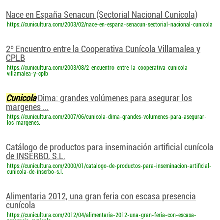
Nace en España Senacun (Sectorial Nacional Cunícola)
https://cunicultura.com/2003/02/nace-en-espana-senacun-sectorial-nacional-cunicola
2º Encuentro entre la Cooperativa Cunícola Villamalea y
CPLB
https://cunicultura.com/2003/08/2-encuentro-entre-la-cooperativa-cunicola-
villamalea-y-cplb
Cunicola
Dima: grandes volúmenes para asegurar los
margenes ...
https://cunicultura.com/2007/06/cunicola-dima-grandes-volumenes-para-asegurar-
los-margenes.
Catálogo de productos para inseminación artificial cunícola
de INSERBO, S.L.
https://cunicultura.com/2000/01/catalogo-de-productos-para-inseminacion-artificial-
cunicola-de-inserbo-s.l.
Alimentaria 2012, una gran feria con escasa presencia
cunícola
https://cunicultura.com/2012/04/alimentaria-2012-una-gran-feria-con-escasa-