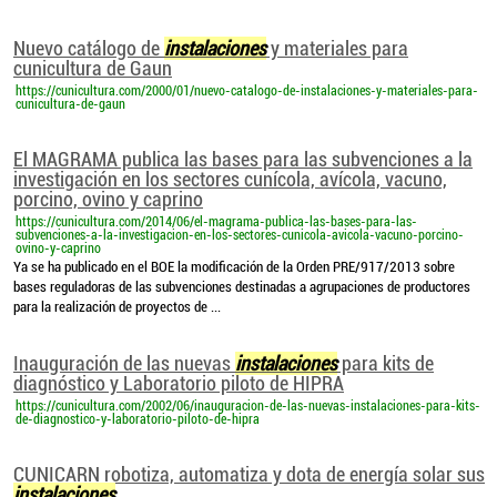
Nuevo catálogo de
instalaciones
y materiales para
cunicultura de Gaun
https://cunicultura.com/2000/01/nuevo-catalogo-de-instalaciones-y-materiales-para-
cunicultura-de-gaun
El MAGRAMA publica las bases para las subvenciones a la
investigación en los sectores cunícola, avícola, vacuno,
porcino, ovino y caprino
https://cunicultura.com/2014/06/el-magrama-publica-las-bases-para-las-
subvenciones-a-la-investigacion-en-los-sectores-cunicola-avicola-vacuno-porcino-
ovino-y-caprino
Ya se ha publicado en el BOE la modificación de la Orden PRE/917/2013 sobre
bases reguladoras de las subvenciones destinadas a agrupaciones de productores
para la realización de proyectos de ...
Inauguración de las nuevas
instalaciones
para kits de
diagnóstico y Laboratorio piloto de HIPRA
https://cunicultura.com/2002/06/inauguracion-de-las-nuevas-instalaciones-para-kits-
de-diagnostico-y-laboratorio-piloto-de-hipra
CUNICARN robotiza, automatiza y dota de energía solar sus
instalaciones
...