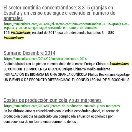
El sector continúa concentrándose: 3.315 granjas en
España y un censo que sigue creciendo en número de
animales
https://cunicultura.com/2014/09/el-sector-continua-concentrandose-3.315-granjas-en-
espana-y-un-censo-que-sigue-creciendo-en-numero-de-animales
195
instalaciones
, en abril de 2014 esa cifra descendía hasta los 3 ... 880
instalaciones
Sumario Diciembre 2014
https://cunicultura.com/2014/12/sumario-diciembre-2014
Badiola Mataderos La piel en el escandallo de la carne Enrique Chinarro
Instalaciones
EL CONFORT TÉRMICO EN LA GRANJA Enrique Chinarro Medio ambiente
INSTALACIÓN DE BIOMASA EN UNA GRANJA CUNÍCOLA Philipp Rockmann Reportaje
UN EJEMPLO DE PRODUCTO DIFERENCIADO: EL CONEJO LECHAL DE EUROCONILLS
...
Costes de producción cunícola y sus márgenes
https://cunicultura.com/2014/09/costes-de-produccion-cunicola-y-sus-margenes
En los últimos años y coincidiendo con la crisis económica global, el sector de
producción cunícola ha padecido una complicada situación económica por
consecuencia de un fuerte encarecimiento de los ...