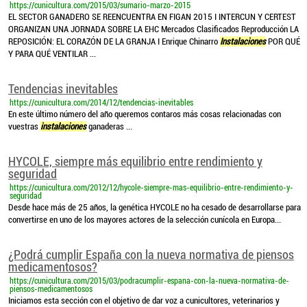
https://cunicultura.com/2015/03/sumario-marzo-2015
EL SECTOR GANADERO SE REENCUENTRA EN FIGAN 2015 I INTERCUN Y CERTEST
ORGANIZAN UNA JORNADA SOBRE LA EHC Mercados Clasificados Reproducción LA
REPOSICIÓN: EL CORAZÓN DE LA GRANJA I Enrique Chinarro
Instalaciones
POR QUÉ
Y PARA QUÉ VENTILAR ...
Tendencias inevitables
https://cunicultura.com/2014/12/tendencias-inevitables
En este último número del año queremos contaros más cosas relacionadas con
vuestras
instalaciones
ganaderas ...
HYCOLE, siempre más equilibrio entre rendimiento y
seguridad
https://cunicultura.com/2012/12/hycole-siempre-mas-equilibrio-entre-rendimiento-y-
seguridad
Desde hace más de 25 años, la genética HYCOLE no ha cesado de desarrollarse para
convertirse en uno de los mayores actores de la selección cunícola en Europa...
¿Podrá cumplir España con la nueva normativa de piensos
medicamentosos?
https://cunicultura.com/2015/03/podracumplir-espana-con-la-nueva-normativa-de-
piensos-medicamentosos
Iniciamos esta sección con el objetivo de dar voz a cunicultores, veterinarios y