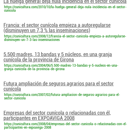
La huelga general deja nula incidencia en el sector cunícola
https://cunicultura.com/2010/10/la-huelga-general-deja-nula-incidencia-en-el-sector-
cunicola
Francia: el sector cunícola empieza a autoregularse
(disminuyen un 7,3 % las inseminaciones)
https://cunicultura.com/2008/12/francia-el-sector-cunicola-empieza-a-autoregularse-
disminuyen-un-7-3-las-inseminaciones
5.500 madres, 13 bandas y 5 núcleos, en una granja
cunícola de la provincia de Girona
https://cunicultura.com/2004/06/5.500-madres-13-bandas-y-5-nucleos-en-una-
granja-cunicola-de-la-provincia-de-girona
Futura ampliación de seguros agrarios para el sector
cunícola
https://cunicultura.com/2007/02/futura-ampliacion-de-seguros-agrarios-para-el-
sector-cunicola
Empresas del sector cunícola o relacionadas con él,
participantes en EXPOAVIGA 2008
https://cunicultura.com/2008/04/empresas-del-sector-cunicola-o-relacionadas-con-el-
participantes-en-expoaviga-2008