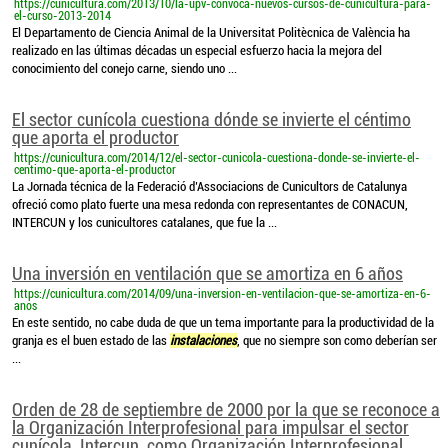
https://cunicultura.com/2013/10/la-upv-convoca-nuevos-cursos-de-cunicultura-para-
el-curso-2013-2014
El Departamento de Ciencia Animal de la Universitat Politècnica de València ha
realizado en las últimas décadas un especial esfuerzo hacia la mejora del
conocimiento del conejo carne, siendo uno ...
El sector cunícola cuestiona dónde se invierte el céntimo
que aporta el productor
https://cunicultura.com/2014/12/el-sector-cunicola-cuestiona-donde-se-invierte-el-
centimo-que-aporta-el-productor
La Jornada técnica de la Federació d’Associacions de Cunicultors de Catalunya
ofreció como plato fuerte una mesa redonda con representantes de CONACUN,
INTERCUN y los cunicultores catalanes, que fue la ...
Una inversión en ventilación que se amortiza en 6 años
https://cunicultura.com/2014/09/una-inversion-en-ventilacion-que-se-amortiza-en-6-
anos
En este sentido, no cabe duda de que un tema importante para la productividad de la
granja es el buen estado de las
instalaciones
, que no siempre son como deberían ser
...
Orden de 28 de septiembre de 2000 por la que se reconoce a
la Organización Interprofesional para impulsar el sector
cunícola, Intercun, como Organización Interprofesional