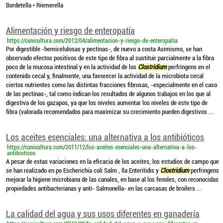
Bordetella • Riemerella
Alimentación y riesgo de enteropatía
https://cunicultura.com/2012/04/alimentacion-y-riesgo-de-enteropatia
Por digestible -hemicelulosas y pectinas-, de nuevo a costa Asimismo, se han
observado efectos positivos de este tipo de fibra al sustituir parcialmente a la fibra
poco de la mucosa intestinal y en la actividad de los
Clostridium
perfringens en el
contenido cecal y, finalmente, una favorecer la actividad de la microbiota cecal
ciertos nutrientes como las distintas fracciones fibrosas, -especialmente en el caso
de las pectinas-, tal como indican los resultados de algunos trabajos en los que al
digestiva de los gazapos, ya que los niveles aumentar los niveles de este tipo de
fibra (valorada recomendados para maximizar su crecimiento pueden digestivos ...
Los aceites esenciales: una alternativa a los antibióticos
https://cunicultura.com/2011/12/los-aceites-esenciales-una-alternativa-a-los-
antibioticos
A pesar de estas variaciones en la eficacia de los aceites, los estudios de campo que
se han realizado en po Escherichia coli Salm , lla Enteritidis y
Clostridium
perfringens
mejorar la higiene microbiana de las canales, en base al los fenoles, con reconocidas
propiedades antibacterianas y anti- Salmonella- en las carcasas de broilers ...
La calidad del agua y sus usos diferentes en ganadería