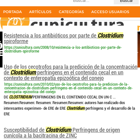
Últimas búsquedas
clostridium perfingens
17resultados
PORTADA
ARTÍCULOS
CATEGORÍAS
ACCESO USUARIOS
La primera revista del sector cunícola en español
Resistencia a los antibióticos por parte de
Clostridium
spiroforme
https://cunicultura.com/2008/10/resistencia-a-los-antibioticos-por-parte-de-
clostridium-spiroforme
Uso de los cecotrofos para la predicicón de la concentración
de
Clostridium
perfringens en el contenido cecal en un
contexto de enteropatía epizoótica del conejo
https://cunicultura.com/2010/02/uso-de-los-cecotrofos-para-la-predicicon-de-la-
concentracion-de-clostridium-perfringens-en-el-contenido-cecal-en-un-contexto-de-
enteropatia-epizootica-del-conejo
DE
CLOSTRIDIUM
PERFRINGENS EN EL CONTENIDO CECAL EN UN C ...
Resumen:Resumen: Resumen: Resumen:Resumen: autores han realizado dos
interesantes experimen- de ERE de ERE
Clostridium
perfringens y el desarrollo de la
ERE
Susceptibilidad de
Clostridium
Perfringens de origen
cunícola a la bacitracina de ZINC