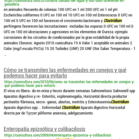
https://cunicultura.com/2010/08/la-calidad-del-agua-y-sus-usos-diferentes-en-
ganaderia
en animales Recuento de colonias 100 UFC en 1 ml 200 UFC en 1 ml pH:
Escherichia coliformes 0 UFC en 100 ml 10 UFC en 100 ml Enterococos 0 UFC en
100 ml 5 UFC en 100 ml favorecen el crecimiento bacteriano y
Clostridium
perfringens favorecen las incrustaciones -incluidas las esporas 0 UFC en 100 ml 0
UFC en 100 ml ulceraciones y agresiones en los elementos de Dureza: ejemplo
corrosiones de los circuitos de condicionados por la gran estabilidad de la propia
animales Cloruros: Agosto 2010 cunicultura 19 A Valor 1 aceptable en animales 2
Color (mg/l escala Pt/Co) 15 20 Turbidez (UNF) 20 UNF Olor Sabor Temperatura - 1
...
Cómo se transmiten las enfermedades en conejos y qué
podemos hacer para evitarlo
https://cunicultura.com/2010/06/como-se-transmiten-las-enfermedades-en-conejos-y-
que-podemos-hacer-para-evitarlo
El virus es libera- do en orina y heces durante semanas Salmonelosis Salmonell spp
Aparatos digestivo y re- Enteritis, esplenomegalia, Horizontal directa productor
peritonitis fibrinosa, necro- ganos, abortos, metritis y Enterotoxemia
Clostridium
Aparato digestivo spp ... Enfermedad
Clostridium
Aparato digestivo Horizontal
directa por de Tyzzer piliforme anorexia, adelgazamiento
Enteropatía epizoótica y colibacilosis
https://cunicultura.com/2009/04/enteropatia-epizootica-y-colibacilosis