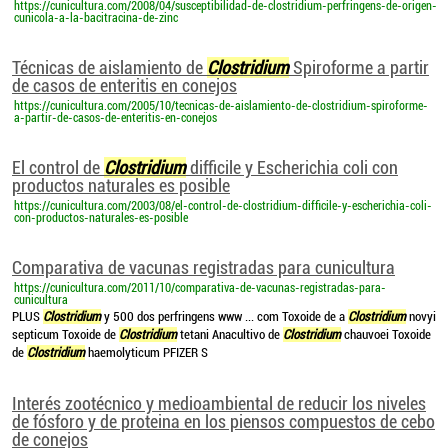
https://cunicultura.com/2008/04/susceptibilidad-de-clostridium-perfringens-de-origen-
cunicola-a-la-bacitracina-de-zinc
Técnicas de aislamiento de
Clostridium
Spiroforme a partir
de casos de enteritis en conejos
https://cunicultura.com/2005/10/tecnicas-de-aislamiento-de-clostridium-spiroforme-
a-partir-de-casos-de-enteritis-en-conejos
El control de
Clostridium
difficile y Escherichia coli con
productos naturales es posible
https://cunicultura.com/2003/08/el-control-de-clostridium-difficile-y-escherichia-coli-
con-productos-naturales-es-posible
Comparativa de vacunas registradas para cunicultura
https://cunicultura.com/2011/10/comparativa-de-vacunas-registradas-para-
cunicultura
PLUS
Clostridium
y 500 dos perfringens www ... com Toxoide de a
Clostridium
novyi
septicum Toxoide de
Clostridium
tetani Anacultivo de
Clostridium
chauvoei Toxoide
de
Clostridium
haemolyticum PFIZER S
Interés zootécnico y medioambiental de reducir los niveles
de fósforo y de proteina en los piensos compuestos de cebo
de conejos