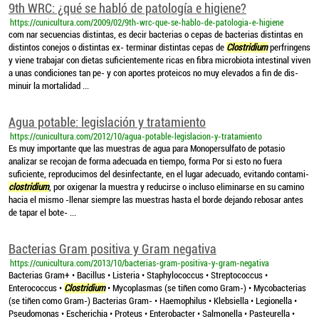
9th WRC: ¿qué se habló de patología e higiene?
https://cunicultura.com/2009/02/9th-wrc-que-se-hablo-de-patologia-e-higiene
com nar secuencias distintas, es decir bacterias o cepas de bacterias distintas en
distintos conejos o distintas ex- terminar distintas cepas de
Clostridium
perfringens
y viene trabajar con dietas suficientemente ricas en fibra microbiota intestinal viven
a unas condiciones tan pe- y con aportes proteicos no muy elevados a fin de dis-
minuir la mortalidad ...
Agua potable: legislación y tratamiento
https://cunicultura.com/2012/10/agua-potable-legislacion-y-tratamiento
Es muy importante que las muestras de agua para Monopersulfato de potasio
analizar se recojan de forma adecuada en tiempo, forma Por si esto no fuera
suficiente, reproducimos del desinfectante, en el lugar adecuado, evitando contami-
clostridium
, por oxigenar la muestra y reducirse o incluso eliminarse en su camino
hacia el mismo -llenar siempre las muestras hasta el borde dejando rebosar antes
de tapar el bote- ...
Bacterias Gram positiva y Gram negativa
https://cunicultura.com/2013/10/bacterias-gram-positiva-y-gram-negativa
Bacterias Gram+ • Bacillus • Listeria • Staphylococcus • Streptococcus •
Enterococcus •
Clostridium
• Mycoplasmas (se tiñen como Gram-) • Mycobacterias
(se tiñen como Gram-) Bacterias Gram- • Haemophilus • Klebsiella • Legionella •
Pseudomonas • Escherichia • Proteus • Enterobacter • Salmonella • Pasteurella •