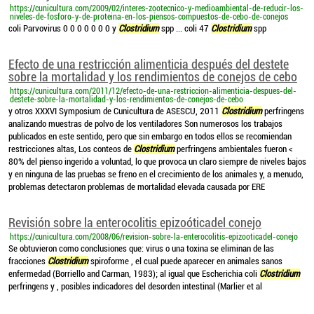
https://cunicultura.com/2009/02/interes-zootecnico-y-medioambiental-de-reducir-los-
niveles-de-fosforo-y-de-proteina-en-los-piensos-compuestos-de-cebo-de-conejos
coli Parvovirus 0 0 0 0 0 0 0 y
Clostridium
spp ... coli 47
Clostridium
spp
Efecto de una restricción alimenticia después del destete
sobre la mortalidad y los rendimientos de conejos de cebo
https://cunicultura.com/2011/12/efecto-de-una-restriccion-alimenticia-despues-del-
destete-sobre-la-mortalidad-y-los-rendimientos-de-conejos-de-cebo
y otros XXXVI Symposium de Cunicultura de ASESCU, 2011
Clostridium
perfringens
analizando muestras de polvo de los ventiladores Son numerosos los trabajos
publicados en este sentido, pero que sin embargo en todos ellos se recomiendan
restricciones altas, Los conteos de
Clostridium
perfringens ambientales fueron <
80% del pienso ingerido a voluntad, lo que provoca un claro siempre de niveles bajos
y en ninguna de las pruebas se freno en el crecimiento de los animales y, a menudo,
problemas detectaron problemas de mortalidad elevada causada por ERE
Revisión sobre la enterocolitis epizoóticadel conejo
https://cunicultura.com/2008/06/revision-sobre-la-enterocolitis-epizooticadel-conejo
Se obtuvieron como conclusiones que: virus o una toxina se eliminan de las
fracciones
Clostridium
spiroforme , el cual puede aparecer en animales sanos
enfermedad (Borriello and Carman, 1983); al igual que Escherichia coli
Clostridium
perfringens y , posibles indicadores del desorden intestinal (Marlier et al