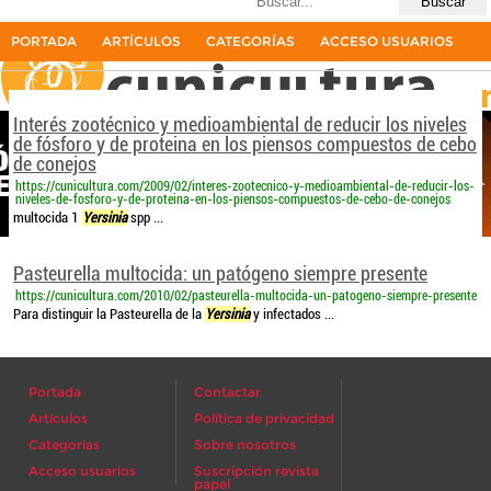
Últimas búsquedas
yersinia
2resultados
PORTADA
ARTÍCULOS
CATEGORÍAS
ACCESO USUARIOS
La primera revista del sector cunícola en español
Interés zootécnico y medioambiental de reducir los niveles
de fósforo y de proteina en los piensos compuestos de cebo
de conejos
https://cunicultura.com/2009/02/interes-zootecnico-y-medioambiental-de-reducir-los-
niveles-de-fosforo-y-de-proteina-en-los-piensos-compuestos-de-cebo-de-conejos
multocida 1
Yersinia
spp ...
Pasteurella multocida: un patógeno siempre presente
https://cunicultura.com/2010/02/pasteurella-multocida-un-patogeno-siempre-presente
Para distinguir la Pasteurella de la
Yersinia
y infectados ...
Portada
Contactar
Artículos
Política de privacidad
Categorías
Sobre nosotros
Acceso usuarios
Suscripción revista
papel