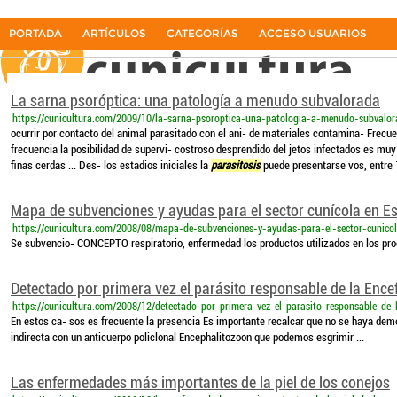
parasitosis
PORTADA
ARTÍCULOS
CATEGORÍAS
ACCESO USUARIOS
La primera revista del sector cunícola en español
La sarna psoróptica: una patología a menudo subvalorada
https://cunicultura.com/2009/10/la-sarna-psoroptica-una-patologia-a-menudo-subvalo
ocurrir por contacto del animal parasitado con el ani- de materiales contamina- Frec
frecuencia la posibilidad de supervi- costroso desprendido del jetos infectados es muy
finas cerdas ... Des- los estadios iniciales la
parasitosis
puede presentarse vos, entre 
Mapa de subvenciones y ayudas para el sector cunícola en Esp
https://cunicultura.com/2008/08/mapa-de-subvenciones-y-ayudas-para-el-sector-cunicol
Se subvencio- CONCEPTO respiratorio, enfermedad los productos utilizados en los p
Detectado por primera vez el parásito responsable de la Enc
https://cunicultura.com/2008/12/detectado-por-primera-vez-el-parasito-responsable-de-
En estos ca- sos es frecuente la presencia Es importante recalcar que no se haya dem
indirecta con un anticuerpo policlonal Encephalitozoon que podemos esgrimir ...
Las enfermedades más importantes de la piel de los conejos