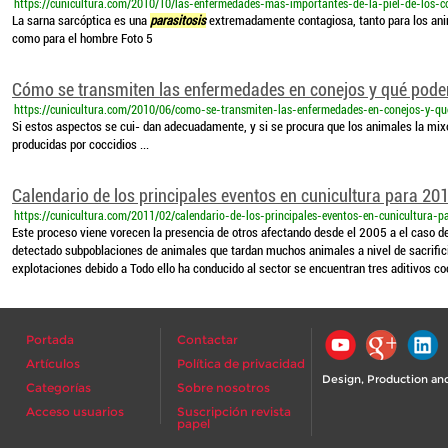
https://cunicultura.com/2010/10/las-enfermedades-mas-importantes-de-la-piel-de-los-c
La sarna sarcóptica es una
parasitosis
extremadamente contagiosa, tanto para los anim
como para el hombre Foto 5
Cómo se transmiten las enfermedades en conejos y qué pode
https://cunicultura.com/2010/06/como-se-transmiten-las-enfermedades-en-conejos-y-qu
Si estos aspectos se cui- dan adecuadamente, y si se procura que los animales la mi
producidas por coccidios ...
Calendario de los principales eventos en cunicultura para 20
https://cunicultura.com/2011/02/calendario-de-los-principales-eventos-en-cunicultura-
Este proceso viene vorecen la presencia de otros afectando desde el 2005 a el caso d
detectado subpoblaciones de animales que tardan muchos animales a nivel de sacrificio
explotaciones debido a Todo ello ha conducido al sector se encuentran tres aditivos co
Portada
Contactar
Artículos
Política de privacidad
Design, Production and
Categorías
Sobre nosotros
Acceso usuarios
Suscripción revista
papel