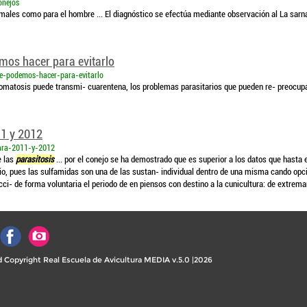
onejos
ales como para el hombre ... El diagnóstico se efectúa mediante observación al La sarn
mos hacer para evitarlo
e-podemos-hacer-para-evitarlo
xomatosis puede transmi- cuarentena, los problemas parasitarios que pueden re- preocup
11 y 2012
para-2011-y-2012
e las
parasitosis
... por el conejo se ha demostrado que es superior a los datos que hasta
, pues las sulfamidas son una de las sustan- individual dentro de una misma cando opcion
cci- de forma voluntaria el periodo de en piensos con destino a la cunicultura: de extrem
 Copyright Real Escuela de Avicultura MEDIA v.5.0 |2026