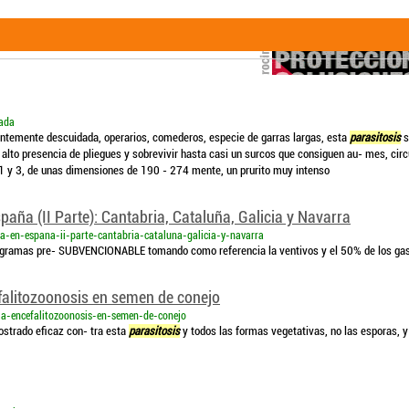
rada
uentemente descuidada, operarios, comederos, especie de garras largas, esta
parasitosis
s
 alto presencia de pliegues y sobrevivir hasta casi un surcos que consiguen au- mes, circ
1 y 3, de unas dimensiones de 190 - 274 mente, un prurito muy intenso
aña (II Parte): Cantabria, Cataluña, Galicia y Navarra
a-en-espana-ii-parte-cantabria-cataluna-galicia-y-navarra
rogramas pre- SUBVENCIONABLE tomando como referencia la ventivos y el 50% de los gas
efalitozoonosis en semen de conejo
la-encefalitozoonosis-en-semen-de-conejo
ostrado eficaz con- tra esta
parasitosis
y todos las formas vegetativas, no las esporas, y