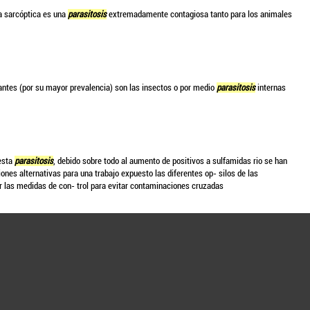
a sarcóptica es una
parasitosis
extremadamente contagiosa tanto para los animales
antes (por su mayor prevalencia) son las insectos o por medio
parasitosis
internas
 esta
parasitosis
, debido sobre todo al aumento de positivos a sulfamidas rio se han
es alternativas para una trabajo expuesto las diferentes op- silos de las
ar las medidas de con- trol para evitar contaminaciones cruzadas