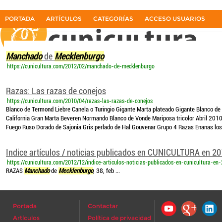
Manchado de Mecklenburgo
PORTADA
ARTÍCULOS
CATEGORÍAS
ACCESO USUARIOS
La primera revista del sector cunícola en español
Manchado
de
Mecklenburgo
https://cunicultura.com/2012/02/manchado-de-mecklenburgo
Razas: Las razas de conejos
https://cunicultura.com/2010/04/razas-las-razas-de-conejos
Blanco de Termond Liebre Canela o Turingio Gigante Marta plateado Gigante Blanco de
California Gran Marta Beveren Normando Blanco de Vonde Mariposa tricolor Abril 2010 
Fuego Ruso Dorado de Sajonia Gris perlado de Hal Gouvenar Grupo 4 Razas Enanas los 
Indice artículos / noticias publicados en CUNICULTURA en 2
https://cunicultura.com/2012/12/indice-articulos-noticias-publicados-en-cunicultura-en
RAZAS
Manchado
de
Mecklenburgo
, 38, feb ...
Portada
Contactar
Artículos
Política de privacidad