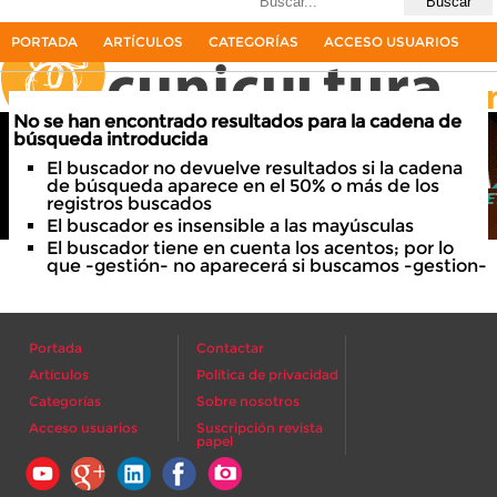
Últimas búsquedas
aspergilus
0resultados
PORTADA
ARTÍCULOS
CATEGORÍAS
ACCESO USUARIOS
No se han encontrado resultados para la cadena de
La primera revista del sector cunícola en español
búsqueda introducida
El buscador no devuelve resultados si la cadena
de búsqueda aparece en el 50% o más de los
registros buscados
El buscador es insensible a las mayúsculas
El buscador tiene en cuenta los acentos; por lo
que -gestión- no aparecerá si buscamos -gestion-
Portada
Contactar
Artículos
Política de privacidad
Categorías
Sobre nosotros
Acceso usuarios
Suscripción revista
papel